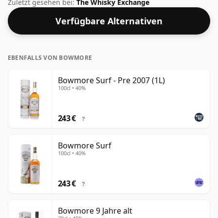
mit 100 cl geliefert, das reicht völlig aus.
Zuletzt gesehen bei:
The Whisky Exchange
Verfügbare Alternativen
EBENFALLS VON BOWMORE
Bowmore Surf - Pre 2007 (1L)
100cl • 40%
243 €
?
Bowmore Surf
100cl • 40%
243 €
?
Bowmore 9 Jahre alt