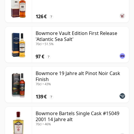
126 €
?
Bowmore Vault Edition First Release
'Atlantic Sea Salt'
70cl • 51.5%
97 €
?
Bowmore 19 Jahre alt Pinot Noir Cask
Finish
70cl • 43%
139 €
?
Bowmore Bartels Single Cask #15049
2001 14 Jahre alt
70cl • 46%