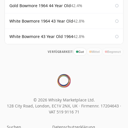
Gold Bowmore 1964 44 Year Old
42.4%
White Bowmore 1964 43 Year Old
42.8%
White Bowmore 43 Year Old 1964
42.8%
VERFÜGBARKEIT:
Gut
Mittel
Begrenzt
© 2026 Whisky Marketplace Ltd.
128 City Road, London, EC1V 2NX, UK ·
Firmennr. 17204643
·
VAT 519 9116 71
Suchen
Datenschutzerklärung