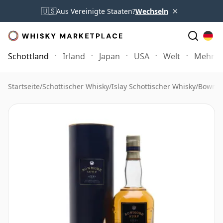
×
🇺🇸
Aus Vereinigte Staaten?
Wechseln
Schottland
Irland
Japan
USA
Welt
Mehr
Startseite
/
Schottischer Whisky
/
Islay Schottischer Whisky
/
Bowmor