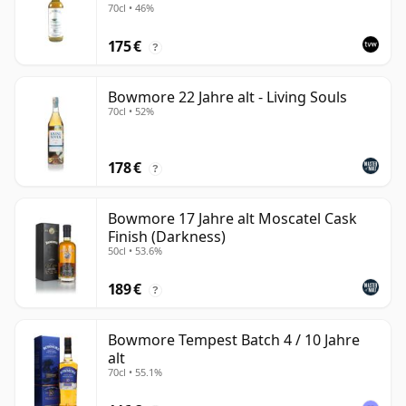
70cl • 46%
175 €
?
Bowmore 22 Jahre alt - Living Souls
70cl • 52%
178 €
?
Bowmore 17 Jahre alt Moscatel Cask
Finish (Darkness)
50cl • 53.6%
189 €
?
Bowmore Tempest Batch 4 / 10 Jahre
alt
70cl • 55.1%