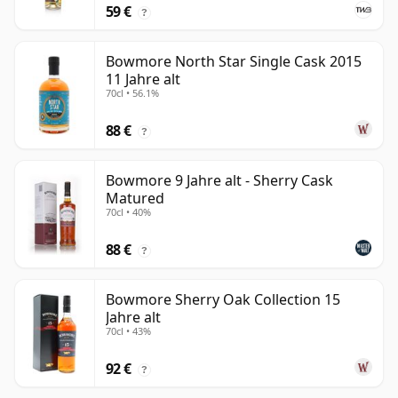
59 €
?
Bowmore North Star Single Cask 2015
11 Jahre alt
70cl • 56.1%
88 €
?
Bowmore 9 Jahre alt - Sherry Cask
Matured
70cl • 40%
88 €
?
Bowmore Sherry Oak Collection 15
Jahre alt
70cl • 43%
92 €
?