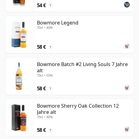
54 €
?
Bowmore Legend
70cl • 40%
58 €
?
Bowmore Batch #2 Living Souls 7 Jahre
alt
70cl • 55%
58 €
?
Bowmore Sherry Oak Collection 12
Jahre alt
70cl • 40%
58 €
?