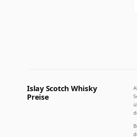
Islay Scotch Whisky
A
Preise
S
ü
d
B
d