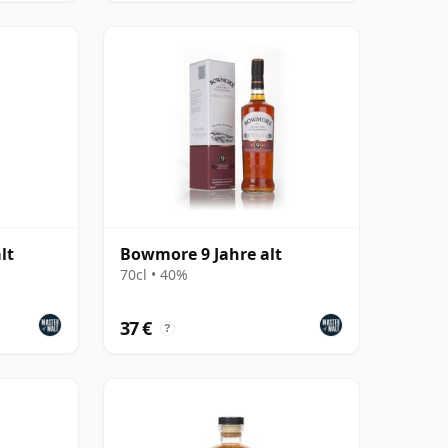
lt
Bowmore 9 Jahre alt
70cl • 40%
37 €
?