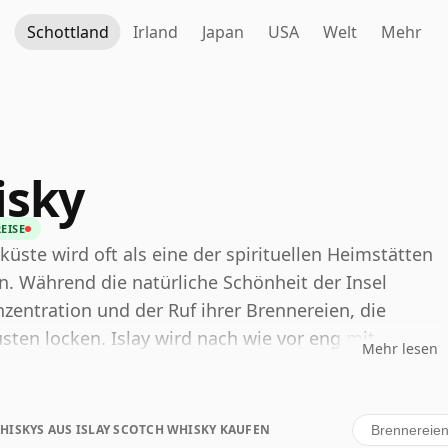
Schottland
Irland
Japan
USA
Welt
Mehr
isky
EISE
küste wird oft als eine der spirituellen Heimstätten
n. Während die natürliche Schönheit der Insel
onzentration und der Ruf ihrer Brennereien, die
sten locken. Islay wird nach wie vor eng mit
Mehr lesen
araktervollen Malts in Verbindung gebracht, doch
ieten als nur Torf. Die alte Beschreibung von Islay
nicht mehr zutreffend: Die Insel hat mittlerweile
HISKYS AUS ISLAY SCOTCH WHISKY KAUFEN
Brennereien