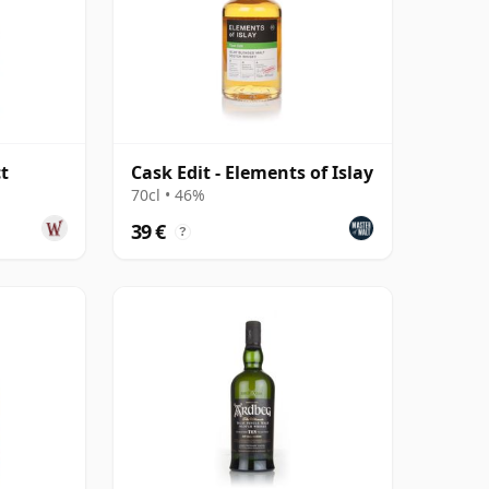
t
Cask Edit - Elements of Islay
70cl • 46%
39 €
?