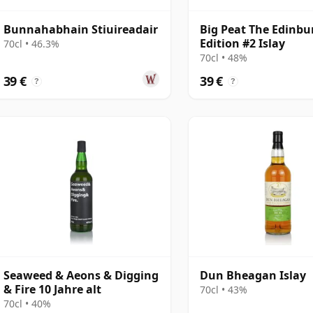
Bunnahabhain Stiuireadair
Big Peat The Edinbu
Edition #2 Islay
70cl • 46.3%
70cl • 48%
39 €
39 €
?
?
Seaweed & Aeons & Digging
Dun Bheagan Islay
& Fire 10 Jahre alt
70cl • 43%
70cl • 40%