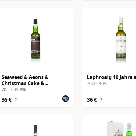
Seaweed & Aeons &
Laphroaig 10 Jahre a
Christmas Cake &
70cl • 40%
Cinnamon
70cl • 43.8%
36 €
36 €
?
?