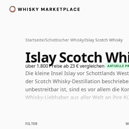
Startseite
/
Schottischer Whisky
/
Islay Scotch Whisky
Islay Scotch Wh
über 1.800 Preise ab 23 € vergleichen
AKTUELLE PR
Die kleine Insel Islay vor Schottlands West
der Scotch Whisky-Destillation beschriebe
unbestreitbar ist, sind es vor allem die K
Whisky-Liebhaber aus aller Welt an ihre Kü
rauchigen, intensiven und tiefgreifend ch
die Whiskys der Insel haben weit mehr zu b
als Heimat von acht Brennereien ist heute 
FILTER
W