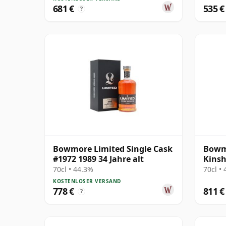
681 €
535 €
?
Bowmore Limited Single Cask
Bowmo
#1972 1989 34 Jahre alt
Kinsh
70cl • 44.3%
70cl •
KOSTENLOSER VERSAND
778 €
811 €
?