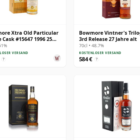
re Xtra Old Particular
Bowmore Vintner's Tril
e Cask #15647 1996 25
3rd Release 27 Jahre alt
 alt
 51%
70cl • 48.7%
LOSER VERSAND
KOSTENLOSER VERSAND
584 €
?
?