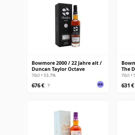
Bowmore 2000 / 22 Jahre alt /
Bowmo
Duncan Taylor Octave
The D
70cl • 53.7%
70cl •
676 €
631 €
?