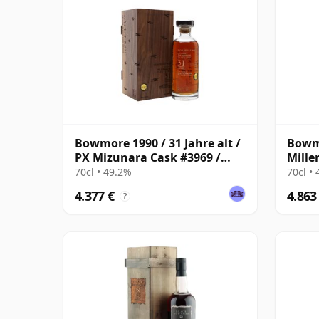
Bowmore 1990 / 31 Jahre alt /
Bowmo
PX Mizunara Cask #3969 /
Mille
East Asia
Signa
70cl • 49.2%
70cl •
4.377 €
4.863
?