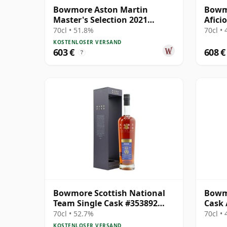
Bowmore Aston Martin
Bowmo
Master's Selection 2021
Afici
Release Singl 21 Jahre alt
70cl • 51.8%
70cl •
KOSTENLOSER VERSAND
603 €
608 €
?
Bowmore Scottish National
Bowmo
Team Single Cask #353892
Cask 
1998 22 Jahre alt
70cl • 52.7%
70cl •
KOSTENLOSER VERSAND