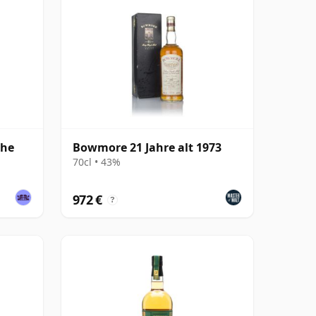
The
Bowmore 21 Jahre alt 1973
70cl • 43%
972 €
?