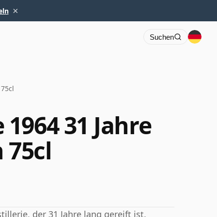
×
eln
Suchen
 75cl
1964 31 Jahre
n 75cl
erie, der 31 Jahre lang gereift ist.