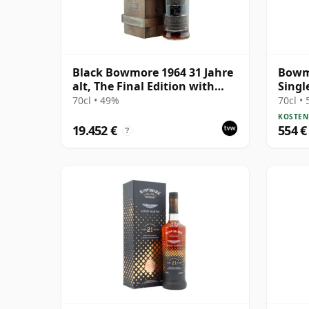
Black Bowmore 1964 31 Jahre
Bowmo
alt, The Final Edition with
Singl
Presentation Box
Jahre
70cl • 49%
70cl •
KOSTEN
19.452 €
554 €
?