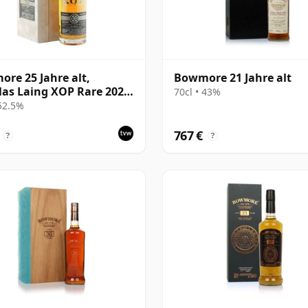
re 25 Jahre alt,
Bowmore 21 Jahre alt
as Laing XOP Rare 2022,
70cl • 43%
15624
 52.5%
767 €
?
?