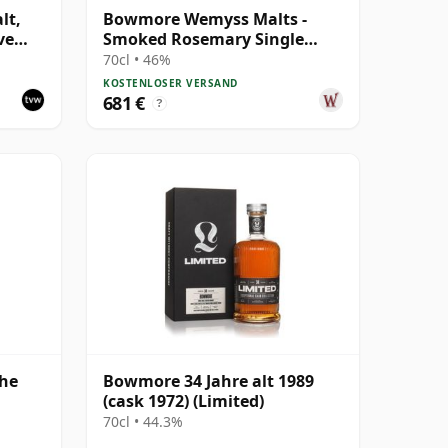
lt,
Bowmore Wemyss Malts -
ve
Smoked Rosemary Single
 Cask
Cask 1989 30 Jahre alt
70cl • 46%
KOSTENLOSER VERSAND
681 €
?
The
Bowmore 34 Jahre alt 1989
(cask 1972) (Limited)
70cl • 44.3%