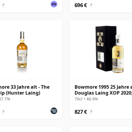
696 €
?
?
re 33 Jahre alt - The
Bowmore 1995 25 Jahre a
ip (Hunter Laing)
Douglas Laing XOP 2020
Black Series
 47.7%
70cl • 46.9%
827 €
?
?