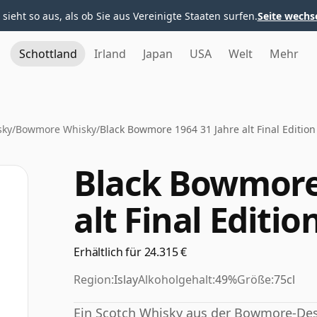
 sieht so aus, als ob Sie aus Vereinigte Staaten surfen.
Seite wechs
Schottland
Irland
Japan
USA
Welt
Mehr
sky
/
Bowmore Whisky
/
Black Bowmore 1964 31 Jahre alt Final Edition
Black Bowmore 
alt Final Editio
Erhältlich für 24.315 €
Region:
Islay
Alkoholgehalt:
49%
Größe:
75cl
Ein Scotch Whisky aus der Bowmore-Destill