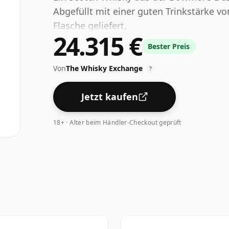
Abgefüllt mit einer guten Trinkstärke vo
Flasche geliefert.
24.315 €
Bester Preis
Von
The Whisky Exchange
?
Jetzt kaufen
18+ · Alter beim Händler-Checkout geprüft