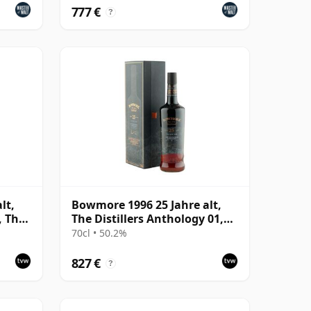
777 €
?
lt,
Bowmore 1996 25 Jahre alt,
, The
The Distillers Anthology 01,
2022 Bottling with
70cl • 50.2%
Presentation Box
827 €
?