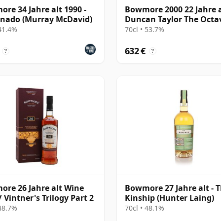
re 34 Jahre alt 1990 -
Bowmore 2000 22 Jahre a
onado (Murray McDavid)
Duncan Taylor The Octa
2022 Bottling with Box -
 41.4%
70cl • 53.7%
3737529
632 €
?
?
re 26 Jahre alt Wine
Bowmore 27 Jahre alt - 
/ Vintner's Trilogy Part 2
Kinship (Hunter Laing)
 48.7%
70cl • 48.1%