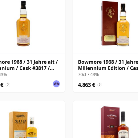
re 1968 / 31 Jahre alt /
Bowmore 1968 / 31 Jahre 
nnium / Cask #3817 /
Millennium Edition / Ca
tory
#3817 / Signatory
 43%
70cl • 43%
 €
4.863 €
?
?