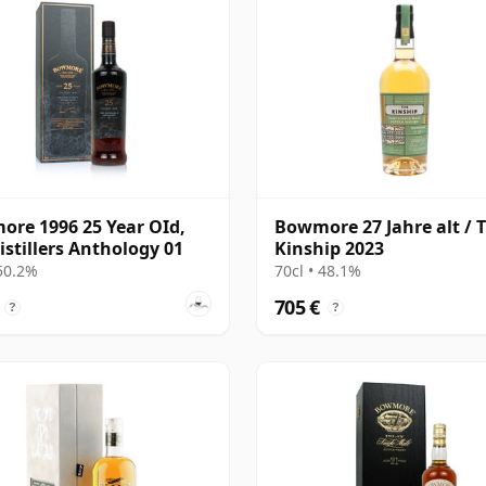
re 1996 25 Year OId,
Bowmore 27 Jahre alt / 
istillers Anthology 01
Kinship 2023
 50.2%
70cl • 48.1%
705 €
?
?