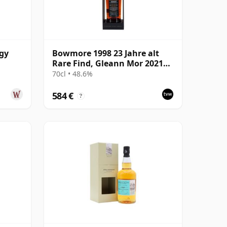
ogy
Bowmore 1998 23 Jahre alt
Rare Find, Gleann Mor 2021
Bottling - Single Cask 353892
70cl • 48.6%
584 €
?