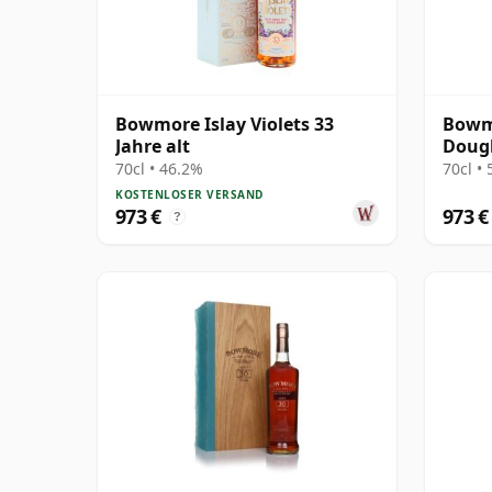
Bowmore Islay Violets 33
Bowmo
Jahre alt
Dougl
Cask 
70cl • 46.2%
70cl •
KOSTENLOSER VERSAND
973 €
973 €
?