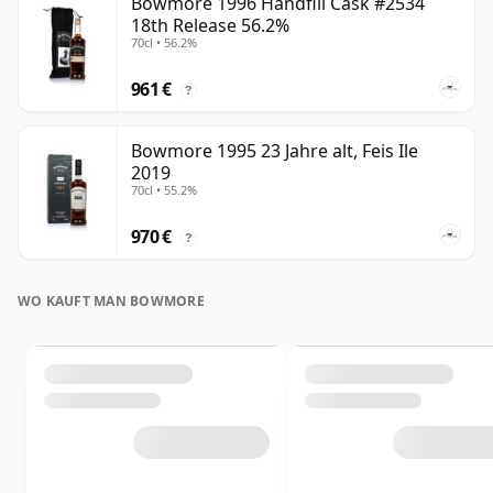
Bowmore 1996 Handfill Cask #2534
18th Release 56.2%
70cl • 56.2%
961 €
?
Bowmore 1995 23 Jahre alt, Feis Ile
2019
70cl • 55.2%
970 €
?
WO KAUFT MAN BOWMORE