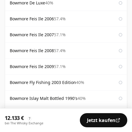
Bowmore De Luxe
40%
Bowmore Feis Ile 2006
57.4%
Bowmore Feis Ile 2007
57.1%
Bowmore Feis Ile 2008
57.4%
Bowmore Feis Ile 2009
57.1%
Bowmore Fly Fishing 2003 Edition
40%
Bowmore Islay Malt Bottled 1990's
40%
Bowmore Maltmen's Selection
54.6%
12.133 €
?
Jetzt kaufen
bei The Whisky Exchange
Bowmore Surf
40%