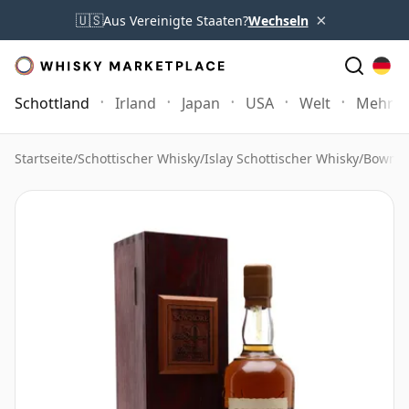
×
🇺🇸
Aus Vereinigte Staaten?
Wechseln
Schottland
Irland
Japan
USA
Welt
Mehr
Startseite
/
Schottischer Whisky
/
Islay Schottischer Whisky
/
Bowmor