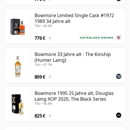
Bowmore Limited Single Cask #1972
1989 34 Jahre alt
70cl • 44.3%
776 €
KOSTENLOSER VERSAND
?
Bowmore 33 Jahre alt - The Kinship
(Hunter Laing)
70cl • 47.7%
809 €
?
Bowmore 1995 25 Jahre alt, Douglas
Laing XOP 2020, The Black Series
70cl • 46.9%
825 €
?