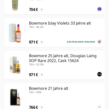
704 €
?
Bowmore Islay Violets 33 Jahre alt
70cl • 46.2%
971 €
KOSTENLOSER VERSAND
?
Bowmore 25 Jahre alt, Douglas Laing
XOP Rare 2022, Cask 15624
70cl • 52.5%
971 €
?
Bowmore 21 Jahre alt
70cl • 43%
766 €
?