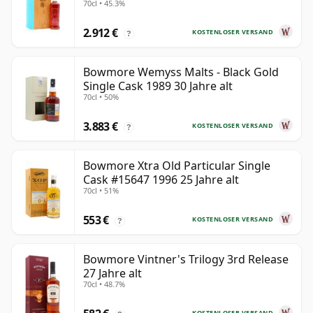
70cl • 45.3%
2.912 €
KOSTENLOSER VERSAND
?
Bowmore Wemyss Malts - Black Gold
Single Cask 1989 30 Jahre alt
70cl • 50%
3.883 €
KOSTENLOSER VERSAND
?
Bowmore Xtra Old Particular Single
Cask #15647 1996 25 Jahre alt
70cl • 51%
553 €
KOSTENLOSER VERSAND
?
Bowmore Vintner's Trilogy 3rd Release
27 Jahre alt
70cl • 48.7%
KOSTENLOSER VERSAND