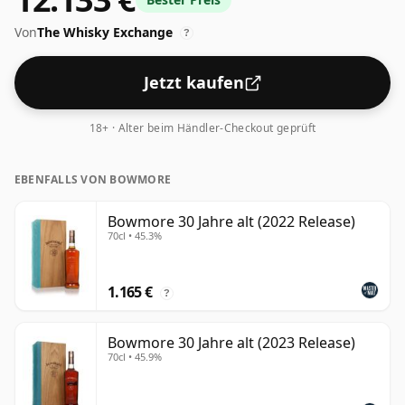
Von
The Whisky Exchange
?
Jetzt kaufen
18+ · Alter beim Händler-Checkout geprüft
EBENFALLS VON BOWMORE
Bowmore 30 Jahre alt (2022 Release)
70cl • 45.3%
1.165 €
?
Bowmore 30 Jahre alt (2023 Release)
70cl • 45.9%