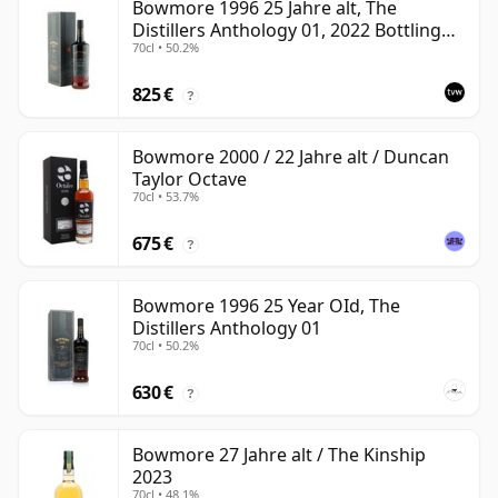
Bowmore 1996 25 Jahre alt, The
Distillers Anthology 01, 2022 Bottling
70cl • 50.2%
with Presentation Box
825 €
?
Bowmore 2000 / 22 Jahre alt / Duncan
Taylor Octave
70cl • 53.7%
675 €
?
Bowmore 1996 25 Year OId, The
Distillers Anthology 01
70cl • 50.2%
630 €
?
Bowmore 27 Jahre alt / The Kinship
2023
70cl • 48.1%