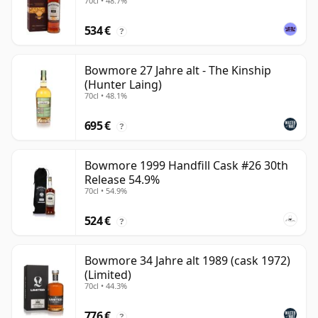
70cl • 48.7%
534 €
?
Bowmore 27 Jahre alt - The Kinship
(Hunter Laing)
70cl • 48.1%
695 €
?
Bowmore 1999 Handfill Cask #26 30th
Release 54.9%
70cl • 54.9%
524 €
?
Bowmore 34 Jahre alt 1989 (cask 1972)
(Limited)
70cl • 44.3%
776 €
?