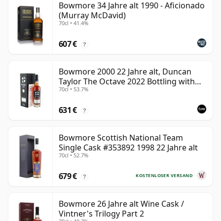
Bowmore 34 Jahre alt 1990 - Aficionado
(Murray McDavid)
70cl • 41.4%
607 €
?
Bowmore 2000 22 Jahre alt, Duncan
Taylor The Octave 2022 Bottling with
70cl • 53.7%
Box - Cask 3737529
631 €
?
Bowmore Scottish National Team
Single Cask #353892 1998 22 Jahre alt
70cl • 52.7%
679 €
KOSTENLOSER VERSAND
?
Bowmore 26 Jahre alt Wine Cask /
Vintner's Trilogy Part 2