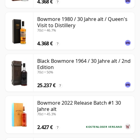
4.368 €
?
Bowmore 1980 / 30 Jahre alt / Queen's
Visit to Distillery
70cl • 46.7%
4.368 €
?
Black Bowmore 1964 / 30 Jahre alt / 2nd
Edition
70cl • 50%
25.237 €
?
Bowmore 2022 Release Batch #1 30
Jahre alt
70cl • 45.3%
2.427 €
KOSTENLOSER VERSAND
?