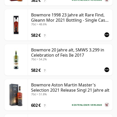
582 €
?
Bowmore 1998 23 Jahre alt Rare Find,
Gleann Mor 2021 Bottling - Single Cask
70cl • 48.6%
353892
582 €
?
Bowmore 20 Jahre alt, SMWS 3.299 in
Celebration of Feis Ile 2017
70cl • 54.2%
582 €
?
Bowmore Aston Martin Master's
Selection 2021 Release Singl 21 Jahre alt
70cl • 51.8%
602 €
KOSTENLOSER VERSAND
?