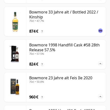
Bowmore 33 Jahre alt / Bottled 2022 /
Kinship
70cl • 47.7%
874 €
?
Bowmore 1998 Handfill Cask #58 28th
Release 57.5%
70cl • 57.5%
824 €
?
Bowmore 23 Jahre alt Feis Ile 2020
70cl • 50.8%
960 €
?