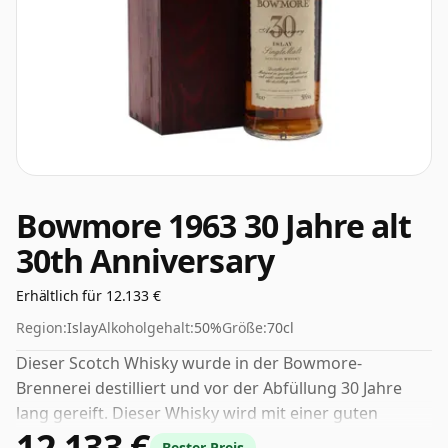
Bowmore 1963 30 Jahre alt
30th Anniversary
Erhältlich für 12.133 €
Region:
Islay
Alkoholgehalt:
50%
Größe:
70cl
Dieser Scotch Whisky wurde in der Bowmore-
Brennerei destilliert und vor der Abfüllung 30 Jahre
lang gereift. Dieser Whisky wird mit einer guten
12.133 €
Trinkstärke von 50 % in einer 70-cl-Flasche abgefüllt.
Bester Preis