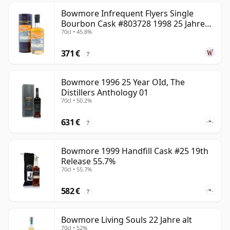
Bowmore Infrequent Flyers Single
Bourbon Cask #803728 1998 25 Jahre
70cl • 45.8%
alt
371 €
?
Bowmore 1996 25 Year OId, The
Distillers Anthology 01
70cl • 50.2%
631 €
?
Bowmore 1999 Handfill Cask #25 19th
Release 55.7%
70cl • 55.7%
582 €
?
Bowmore Living Souls 22 Jahre alt
70cl • 52%