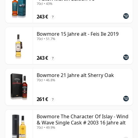
70cl • 43%
243 €
?
Bowmore 15 Jahre alt - Feis Ile 2019
70cl • 51.7%
243 €
?
Bowmore 21 Jahre alt Sherry Oak
70cl • 46.8%
261 €
?
Bowmore The Character Of Islay - Wind
& Wave Single Cask # 2003 16 Jahre alt
70cl • 49.9%