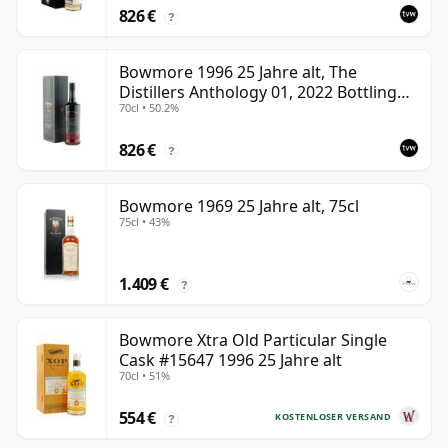
826 €
?
Bowmore 1996 25 Jahre alt, The
Distillers Anthology 01, 2022 Bottling
70cl • 50.2%
with Presentation Box
826 €
?
Bowmore 1969 25 Jahre alt, 75cl
75cl • 43%
1.409 €
?
Bowmore Xtra Old Particular Single
Cask #15647 1996 25 Jahre alt
70cl • 51%
554 €
KOSTENLOSER VERSAND
?