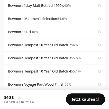
Bowmore Islay Malt Bottled 1990's
40%
Bowmore Maltmen's Selection
54.6%
Bowmore Surf
40%
Bowmore Tempest 10 Year Old Batch 2
56%
Bowmore Tempest 10 Year Old Batch 3
55.6%
Bowmore Tempest 10 Year Old Batch 4
55.1%
Bowmore Voyage Port Wood Finish
56%
340 €
Bw2 Elements of Islay
55.9%
?
Jetzt kaufen
bei Hard to Find Whisky