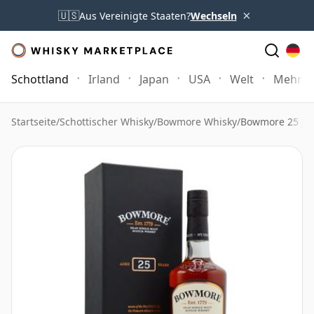
×
🇺🇸
Aus Vereinigte Staaten?
Wechseln
Schottland
Irland
Japan
USA
Welt
Mehr
Startseite
/
Schottischer Whisky
/
Bowmore Whisky
/
Bowmore 25 Jah