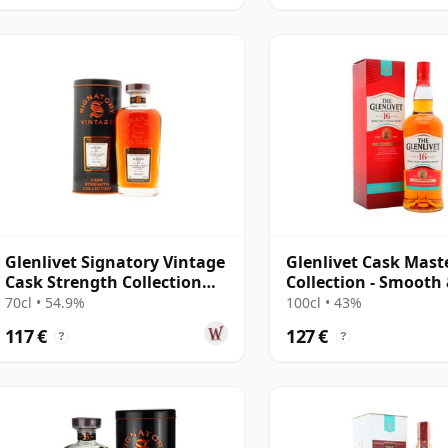
Glenlivet Signatory Vintage
Glenlivet Cask Mast
Cask Strength Collection
Collection - Smooth
Single 2006 19 Jahre alt
Creamy Single Ma 16
70cl • 54.9%
100cl • 43%
alt
117 €
127 €
?
?