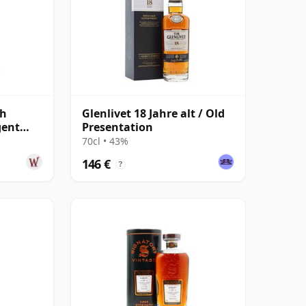
ch
Glenlivet 18 Jahre alt / Old
gent
Presentation
re alt
70cl • 43%
146 €
?