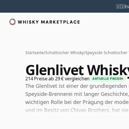
🇺🇸
Es
Startseite
/
Schottischer Whisky
/
Speyside Schottischer
Glenlivet Whisk
214 Preise ab 29 € vergleichen
AKTUELLE PREISE
The Glenlivet ist einer der grundlegende
Speyside-Brennerei mit langer Geschichte,
wichtigen Rolle bei der Prägung der moder
und im Besitz von Chivas Brothers, hat sie
zugänglich ist, ohne fade zu sein, und Obs
eine sanfte Malz-Fülle kombiniert, die ihn