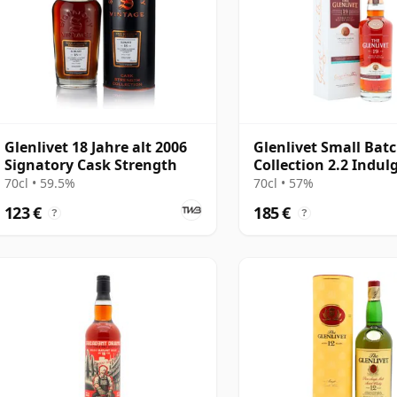
Glenlivet 18 Jahre alt 2006
Glenlivet Small Bat
Signatory Cask Strength
Collection 2.2 Indul
Chocolate Sin 19 Jah
70cl • 59.5%
70cl • 57%
123 €
185 €
?
?