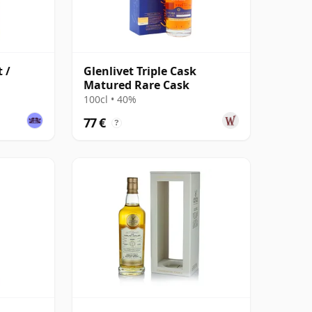
t /
Glenlivet Triple Cask
Matured Rare Cask
100cl • 40%
77 €
?