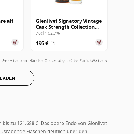
re alt
Glenlivet Signatory Vintage
Cask Strength Collection
Single 2004 19 Jahre alt
70cl • 62.7%
195 €
?
18+ · Alter beim Händler-Checkout geprüft
← Zurück
Weiter →
 LADEN
 bis zu 121.688 €. Das obere Ende von Glenlivet
usragende Flaschen deutlich über den