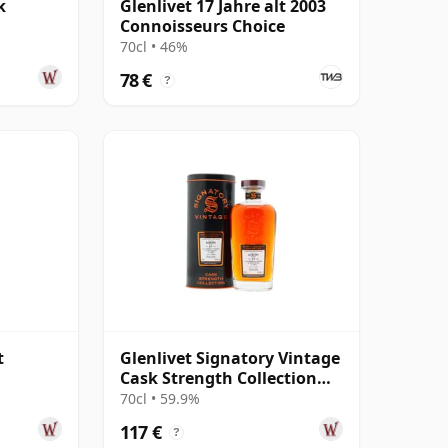
k
Glenlivet 17 Jahre alt 2003
Connoisseurs Choice
70cl • 46%
78 €
?
t
Glenlivet Signatory Vintage
Cask Strength Collection
Single 2006 19 Jahre alt
70cl • 59.9%
117 €
?