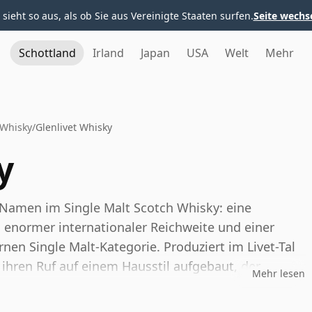
 sieht so aus, als ob Sie aus Vereinigte Staaten surfen.
Seite wechs
Schottland
Irland
Japan
USA
Welt
Mehr
 Whisky
/
Glenlivet Whisky
y
n Namen im Single Malt Scotch Whisky: eine
 enormer internationaler Reichweite und einer
nen Single Malt-Kategorie. Produziert im Livet-Tal
 ihren Ruf auf einem Hausstil aufgebaut, der
Mehr lesen
tgarten-Früchte, florale Noten, sanfte Eiche und
 zu einem vertrauten Einstiegspunkt für