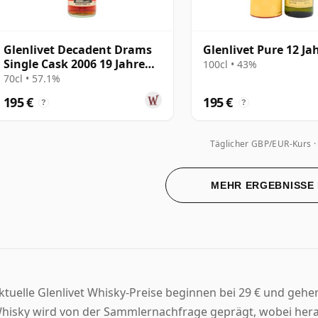
Glenlivet Decadent Drams
Glenlivet Pure 12 Jah
Single Cask 2006 19 Jahre
100cl • 43%
alt
70cl • 57.1%
195 €
195 €
?
?
Täglicher GBP/EUR-Kurs
MEHR ERGEBNISSE
ktuelle Glenlivet Whisky-Preise beginnen bei 29 € und gehen
hisky wird von der Sammlernachfrage geprägt, wobei hera