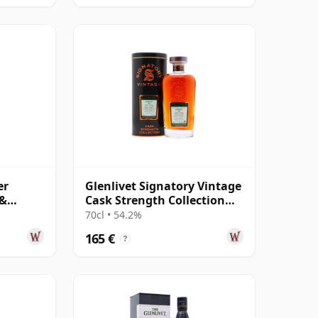
er
Glenlivet Signatory Vintage
 &
Cask Strength Collection
 Jahre
Single 2006 14 Jahre alt
70cl • 54.2%
165 €
?