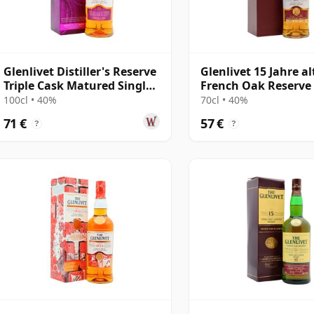
Glenlivet Distiller's Reserve
Glenlivet 15 Jahre al
Triple Cask Matured Single
French Oak Reserve
Mal
100cl • 40%
70cl • 40%
71 €
57 €
?
?