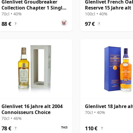
Glenlivet Groudbreaker
Glenlivet French Oa
Collection Chapter 1 Single
Reserve 15 Jahre alt
Malt Scot
70cl • 40%
100cl • 40%
88 €
97 €
?
?
Glenlivet 16 Jahre alt 2004
Glenlivet 18 Jahre al
Connoisseurs Choice
70cl • 40%
70cl • 46%
78 €
110 €
?
?