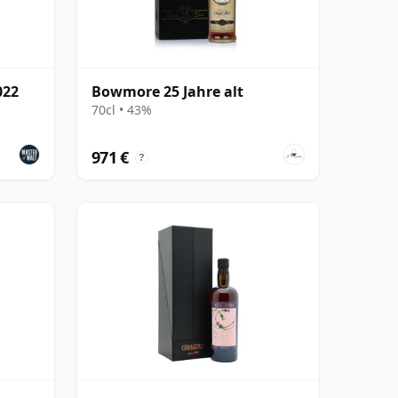
022
Bowmore 25 Jahre alt
70cl • 43%
971 €
?