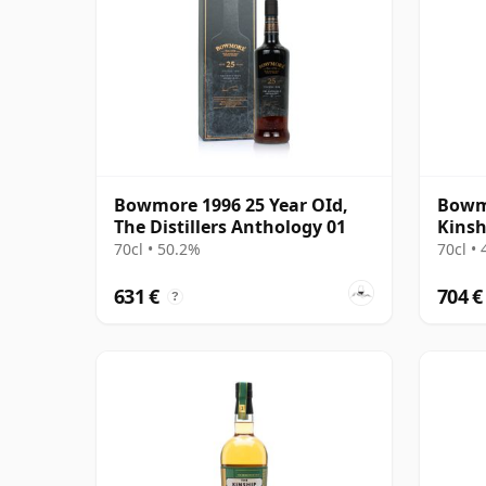
Bowmore 1996 25 Year OId,
Bowmo
The Distillers Anthology 01
Kinsh
70cl • 50.2%
70cl •
631 €
704 €
?