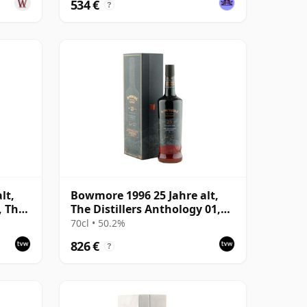
534 €
?
lt,
Bowmore 1996 25 Jahre alt,
, The
The Distillers Anthology 01,
2022 Bottling with
70cl • 50.2%
Presentation Box
826 €
?