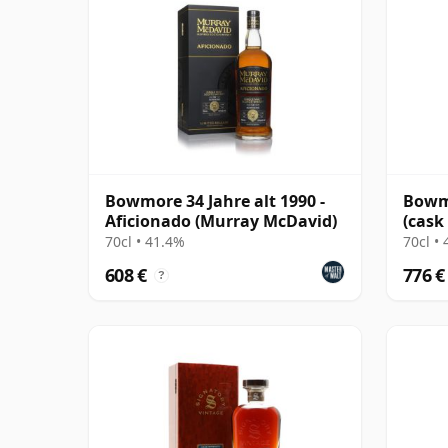
Bowmore 34 Jahre alt 1990 -
Bowmo
Aficionado (Murray McDavid)
(cask
70cl • 41.4%
70cl •
608 €
776 €
?