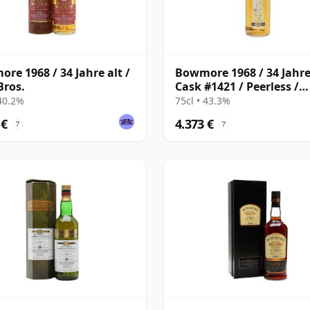
re 1968 / 34 Jahre alt /
Bowmore 1968 / 34 Jahre 
Bros.
Cask #1421 / Peerless /
Duncan Taylor
 40.2%
75cl • 43.3%
 €
4.373 €
?
?