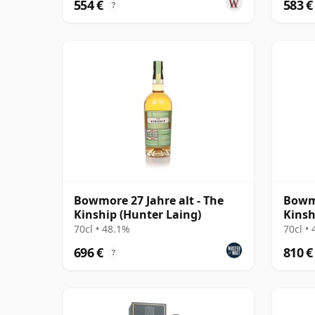
554 €
583 €
?
Bowmore 27 Jahre alt - The
Bowmo
Kinship (Hunter Laing)
Kinsh
70cl • 48.1%
70cl •
696 €
810 €
?