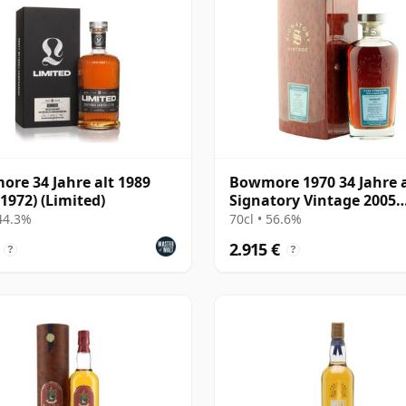
re 34 Jahre alt 1989
Bowmore 1970 34 Jahre a
 1972) (Limited)
Signatory Vintage 2005
Bottling with Box
 44.3%
70cl • 56.6%
2.915 €
?
?