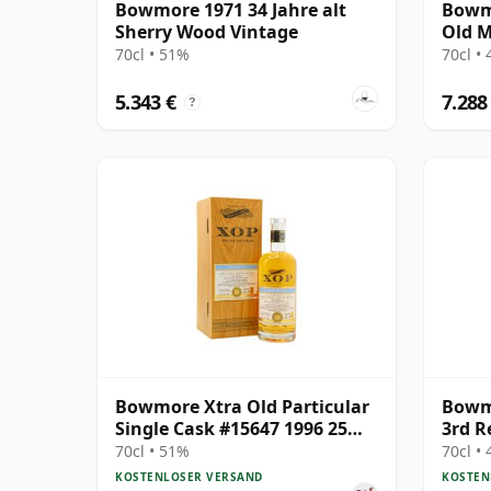
Bowmore 1971 34 Jahre alt
Bowmo
Sherry Wood Vintage
Old M
Class
70cl • 51%
70cl •
5.343 €
7.288
?
Bowmore Xtra Old Particular
Bowmo
Single Cask #15647 1996 25
3rd R
Jahre alt
70cl • 51%
70cl •
KOSTENLOSER VERSAND
KOSTEN