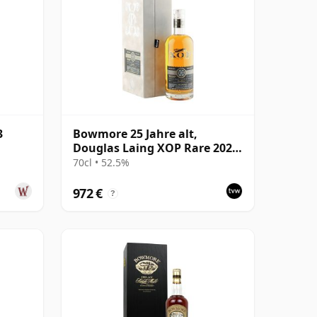
3
Bowmore 25 Jahre alt,
Douglas Laing XOP Rare 2022,
Cask 15624
70cl • 52.5%
972 €
?