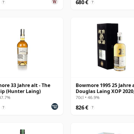
680 €
?
?
re 33 Jahre alt - The
Bowmore 1995 25 Jahre a
ip (Hunter Laing)
Douglas Laing XOP 2020
Black Series
 47.7%
70cl • 46.9%
826 €
?
?