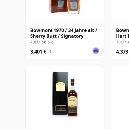
Bowmore 1970 / 34 Jahre alt /
Bowmo
Sherry Butt / Signatory
Hart 
70cl • 56.6%
70cl •
3.401 €
4.373
?