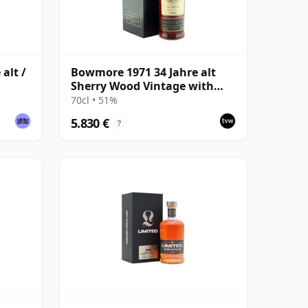
alt /
Bowmore 1971 34 Jahre alt
Sherry Wood Vintage with
Presentation Case
70cl • 51%
5.830 €
?