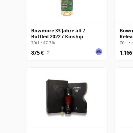
Bowmore 33 Jahre alt /
Bowmo
Bottled 2022 / Kinship
Relea
70cl • 47.7%
70cl •
875 €
1.166
?