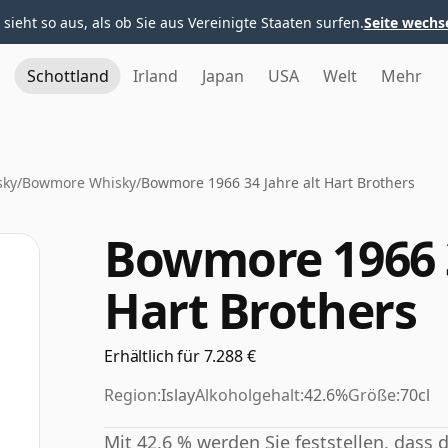
 sieht so aus, als ob Sie aus Vereinigte Staaten surfen.
Seite wechs
Schottland
Irland
Japan
USA
Welt
Mehr
sky
/
Bowmore Whisky
/
Bowmore 1966 34 Jahre alt Hart Brothers
Bowmore 1966 3
Hart Brothers
Erhältlich für 7.288 €
Region:
Islay
Alkoholgehalt:
42.6%
Größe:
70cl
Mit 42,6 % werden Sie feststellen, dass 