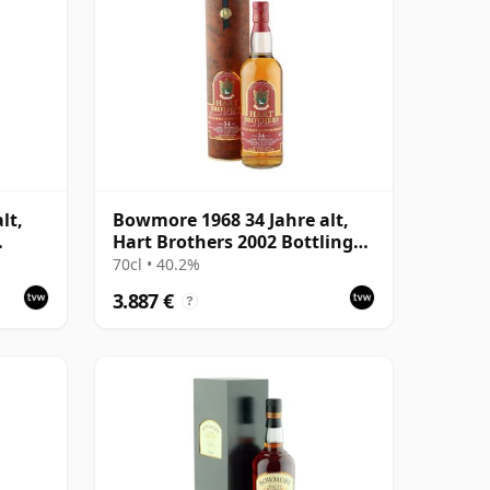
lt,
Bowmore 1968 34 Jahre alt,
Hart Brothers 2002 Bottling
with Tube
70cl • 40.2%
3.887 €
?