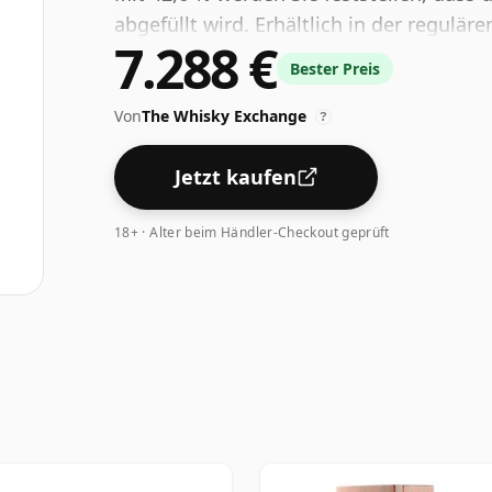
abgefüllt wird. Erhältlich in der regulär
7.288 €
Bester Preis
Von
The Whisky Exchange
?
Jetzt kaufen
18+ · Alter beim Händler-Checkout geprüft