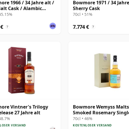
re 1966 / 34 Jahre alt /
Bowmore 1971 / 34 Jahre 
alt Cask / Alambic
Sherry Cask
ique
 45.15%
70cl • 51%
 €
7.774 €
?
?
re Vintner's Trilogy
Bowmore Wemyss Malts 
elease 27 Jahre alt
Smoked Rosemary Singl
Cask 1989 30 Jahre alt
 48.7%
70cl • 46%
LOSER VERSAND
KOSTENLOSER VERSAND