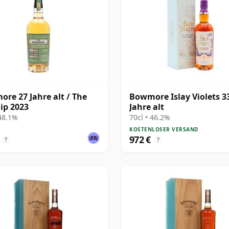
re 27 Jahre alt / The
Bowmore Islay Violets 3
ip 2023
Jahre alt
 48.1%
70cl • 46.2%
KOSTENLOSER VERSAND
972 €
?
?