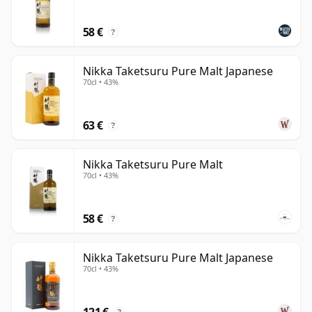
japanischen Whiskys, doch vielschichtig genug, um die
stille Präzision und Zurückhaltung zu zeigen, die Nikka
58 €
?
in seiner besten Form auszeichnen.
Nikka Taketsuru Pure Malt Japanese
70cl • 43%
63 €
?
Nikka Taketsuru Pure Malt
70cl • 43%
58 €
?
Nikka Taketsuru Pure Malt Japanese
70cl • 43%
121 €