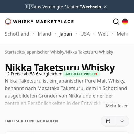
×
🇺🇸
Aus Vereinigte Staaten?
Wechseln
Schottland
Irland
Japan
USA
Welt
Mehr
Startseite
/
Japanischer Whisky
/
Nikka Taketsuru Whisky
Nikka Taketsuru Whisky
12 Preise ab 58 € vergleichen
AKTUELLE PREISE
Nikka Taketsuru ist ein japanischer Pure Malt Whisky,
benannt nach Masataka Taketsuru, dem in Schottland
ausgebildeten Gründer von Nikka und einer der
zentralen Persönlichkeiten in der Entwicklung des
Mehr lesen
japanischen Whiskys. Er vereint Malt Whiskies aus
Nikkas Destillerien Yoichi und Miyagikyo und verbindet
TAKETSURU ONLINE KAUFEN
Yoichis kräftigeren, leicht rauchigen Küstencharakter
mit der weicheren Fruchtigkeit und Eleganz, die mit