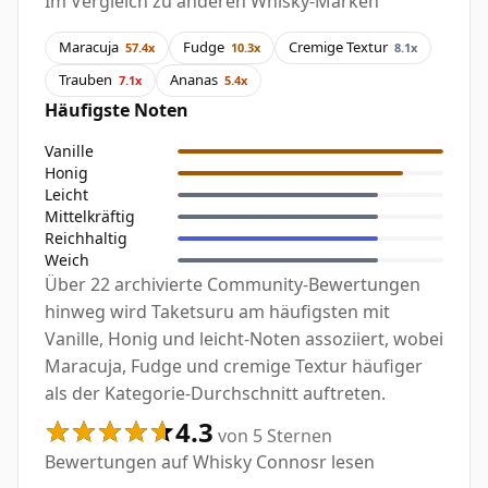
Im Vergleich zu anderen Whisky-Marken
Maracuja
Fudge
Cremige Textur
57.4x
10.3x
8.1x
Trauben
Ananas
7.1x
5.4x
Häufigste Noten
Vanille
Honig
Leicht
Mittelkräftig
Reichhaltig
Weich
Über 22 archivierte Community-Bewertungen
hinweg wird Taketsuru am häufigsten mit
Vanille, Honig und leicht-Noten assoziiert, wobei
Maracuja, Fudge und cremige Textur häufiger
als der Kategorie-Durchschnitt auftreten.
4.3
von 5 Sternen
Bewertungen auf Whisky Connosr lesen