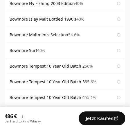
Bowmore Fly Fishing 2003 Edition
40%
Bowmore Islay Malt Bottled 1990's
40%
Bowmore Maltmen's Selection
54.6%
Bowmore Surf
40%
Bowmore Tempest 10 Year Old Batch 2
56%
Bowmore Tempest 10 Year Old Batch 3
55.6%
Bowmore Tempest 10 Year Old Batch 4
55.1%
Bowmore Voyage Port Wood Finish
56%
486 €
?
Jetzt kaufen
bei Hard to Find Whisky
Bw2 Elements of Islay
55.9%