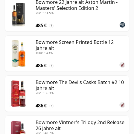
Bowmore 22 Jahre alt Aston Martin -
Masters' Selection Edition 2
70cl • 51.5%
485 €
?
Bowmore Screen Printed Bottle 12
Jahre alt
100cl • 43%
486 €
?
Bowmore The Devils Casks Batch #2 10
Jahre alt
70cl • 56.3%
486 €
?
Bowmore Vintner's Trilogy 2nd Release
26 Jahre alt
70cl • 48.7%