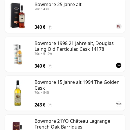
Bowmore 25 Jahre alt
70cl • 43%
340 €
?
Bowmore 1998 21 Jahre alt, Douglas
Laing Old Particular, Cask 14178
70cl • 51.2%
340 €
?
Bowmore 15 Jahre alt 1994 The Golden
Cask
70cl • 54%
243 €
?
Bowmore 21YO Château Lagrange
French Oak Barriques