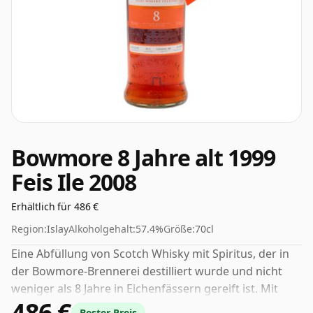
Bowmore 8 Jahre alt 1999
Feis Ile 2008
Erhältlich für 486 €
Region:
Islay
Alkoholgehalt:
57.4%
Größe:
70cl
Eine Abfüllung von Scotch Whisky mit Spiritus, der in
der Bowmore-Brennerei destilliert wurde und nicht
weniger als 8 Jahre in Eichenfässern gereift ist. Mit
486 €
57,4 % Vol. ist dieser Alkoholgehalt mehr als
Bester Preis