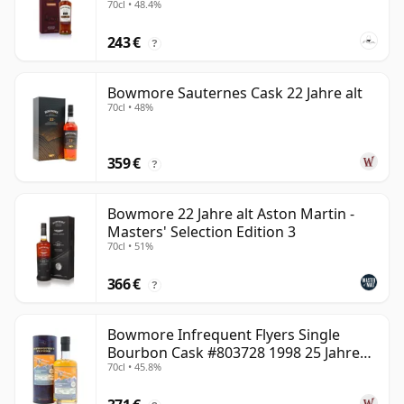
70cl • 48.4%
243 €
?
Bowmore Sauternes Cask 22 Jahre alt
70cl • 48%
359 €
?
Bowmore 22 Jahre alt Aston Martin -
Masters' Selection Edition 3
70cl • 51%
366 €
?
Bowmore Infrequent Flyers Single
Bourbon Cask #803728 1998 25 Jahre
70cl • 45.8%
alt