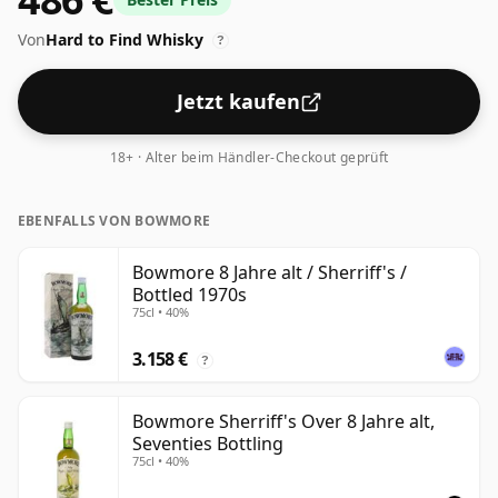
akzeptabel. Abgefüllt in der Standardausgabegröße
Von
Hard to Find Whisky
von 70 cl.
?
Jetzt kaufen
18+ · Alter beim Händler-Checkout geprüft
EBENFALLS VON BOWMORE
Bowmore 8 Jahre alt / Sherriff's /
Bottled 1970s
75cl • 40%
3.158 €
?
Bowmore Sherriff's Over 8 Jahre alt,
Seventies Bottling
75cl • 40%