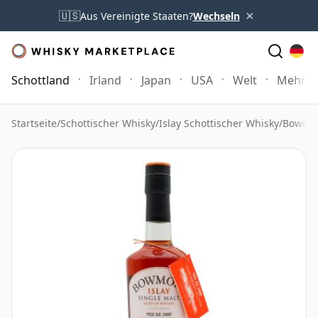
×
🇺🇸
Aus Vereinigte Staaten?
Wechseln
Schottland
Irland
Japan
USA
Welt
Mehr
Startseite
/
Schottischer Whisky
/
Islay Schottischer Whisky
/
Bowmor