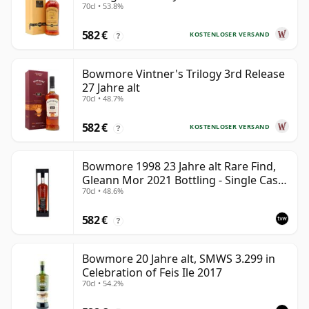
70cl • 53.8%
582 €
KOSTENLOSER VERSAND
?
Bowmore Vintner's Trilogy 3rd Release
27 Jahre alt
70cl • 48.7%
582 €
KOSTENLOSER VERSAND
?
Bowmore 1998 23 Jahre alt Rare Find,
Gleann Mor 2021 Bottling - Single Cask
70cl • 48.6%
353892
582 €
?
Bowmore 20 Jahre alt, SMWS 3.299 in
Celebration of Feis Ile 2017
70cl • 54.2%