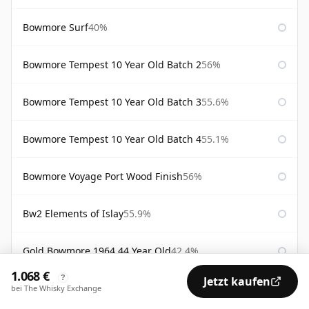
Bowmore Surf
40%
Bowmore Tempest 10 Year Old Batch 2
56%
Bowmore Tempest 10 Year Old Batch 3
55.6%
Bowmore Tempest 10 Year Old Batch 4
55.1%
Bowmore Voyage Port Wood Finish
56%
Bw2 Elements of Islay
55.9%
Gold Bowmore 1964 44 Year Old
42.4%
1.068 €
?
Jetzt kaufen
White Bowmore 1964 43 Year Old
42.8%
bei The Whisky Exchange