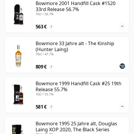
Bowmore 2001 Handfill Cask #1520
33rd Release 56.7%
70cl • 56.7%
563 €
?
Bowmore 33 Jahre alt - The Kinship
(Hunter Laing)
70cl • 47.7%
809 €
?
Bowmore 1999 Handfill Cask #25 19th
Release 55.7%
70cl • 55.7%
581 €
?
Bowmore 1995 25 Jahre alt, Douglas
Laing XOP 2020, The Black Series