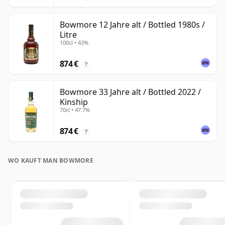
Bowmore 12 Jahre alt / Bottled 1980s /
Litre
100cl • 43%
874 €
?
Bowmore 33 Jahre alt / Bottled 2022 /
Kinship
70cl • 47.7%
874 €
?
WO KAUFT MAN BOWMORE