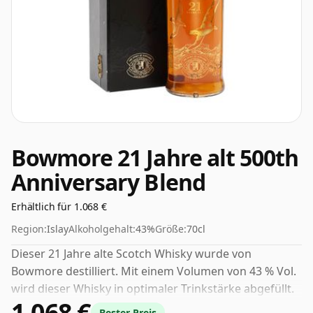
Bowmore 21 Jahre alt 500th
Anniversary Blend
Erhältlich für 1.068 €
Region:
Islay
Alkoholgehalt:
43%
Größe:
70cl
Dieser 21 Jahre alte Scotch Whisky wurde von
Bowmore destilliert. Mit einem Volumen von 43 % Vol.
wird dieser Whisky in optimaler Trinkstärke abgefüllt.
1.068 €
Pur oder mit einem Tropfen Wasser genießen.
Bester Preis