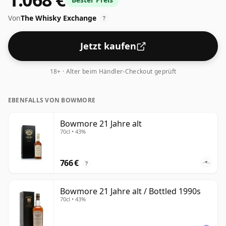
Von
The Whisky Exchange
?
Jetzt kaufen
18+ · Alter beim Händler-Checkout geprüft
EBENFALLS VON BOWMORE
Bowmore 21 Jahre alt
70cl • 43%
766 €
?
Bowmore 21 Jahre alt / Bottled 1990s
70cl • 43%