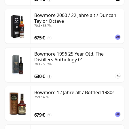
Bowmore 2000 / 22 Jahre alt / Duncan
Taylor Octave
70cl • 53.7%
675 €
?
Bowmore 1996 25 Year OId, The
Distillers Anthology 01
70cl • 50.2%
630 €
?
Bowmore 12 Jahre alt / Bottled 1980s
75cl • 40%
679 €
?