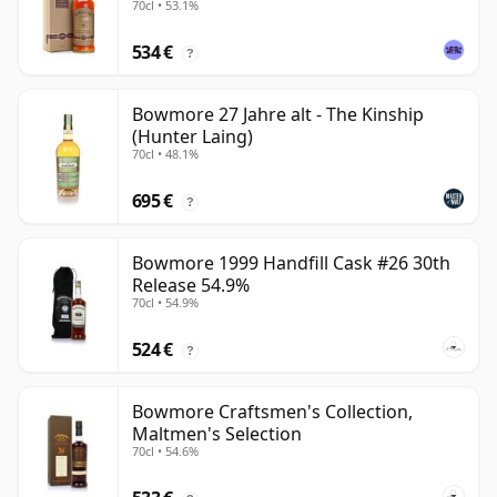
70cl • 53.1%
534 €
?
Bowmore 27 Jahre alt - The Kinship
(Hunter Laing)
70cl • 48.1%
695 €
?
Bowmore 1999 Handfill Cask #26 30th
Release 54.9%
70cl • 54.9%
524 €
?
Bowmore Craftsmen's Collection,
Maltmen's Selection
70cl • 54.6%