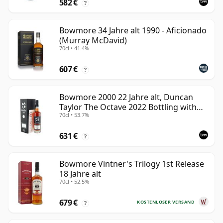
582 €
?
Bowmore 34 Jahre alt 1990 - Aficionado
(Murray McDavid)
70cl • 41.4%
607 €
?
Bowmore 2000 22 Jahre alt, Duncan
Taylor The Octave 2022 Bottling with
70cl • 53.7%
Box - Cask 3737529
631 €
?
Bowmore Vintner's Trilogy 1st Release
18 Jahre alt
70cl • 52.5%
679 €
KOSTENLOSER VERSAND
?