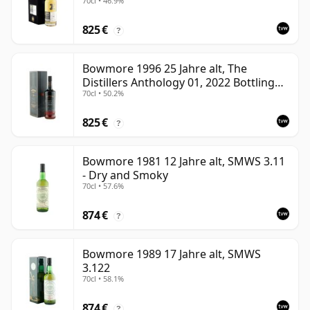
70cl • 46.9%
825 €
?
Bowmore 1996 25 Jahre alt, The
Distillers Anthology 01, 2022 Bottling
70cl • 50.2%
with Presentation Box
825 €
?
Bowmore 1981 12 Jahre alt, SMWS 3.11
- Dry and Smoky
70cl • 57.6%
874 €
?
Bowmore 1989 17 Jahre alt, SMWS
3.122
70cl • 58.1%
874 €
?