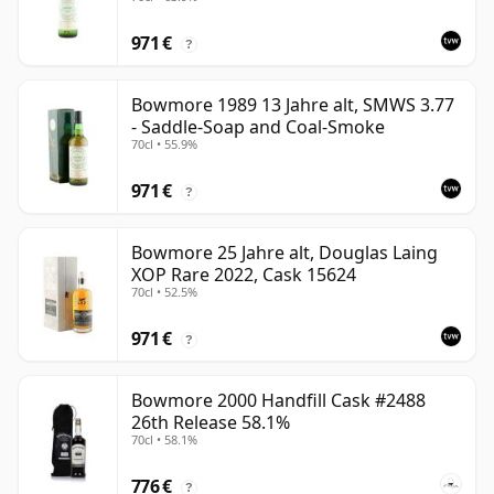
971 €
?
Bowmore 1989 13 Jahre alt, SMWS 3.77
- Saddle-Soap and Coal-Smoke
70cl • 55.9%
971 €
?
Bowmore 25 Jahre alt, Douglas Laing
XOP Rare 2022, Cask 15624
70cl • 52.5%
971 €
?
Bowmore 2000 Handfill Cask #2488
26th Release 58.1%
70cl • 58.1%
776 €
?