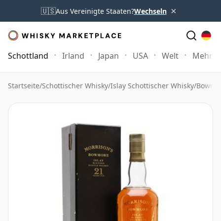
×
🇺🇸
Aus Vereinigte Staaten?
Wechseln
Schottland
Irland
Japan
USA
Welt
Mehr
Startseite
/
Schottischer Whisky
/
Islay Schottischer Whisky
/
Bowmor