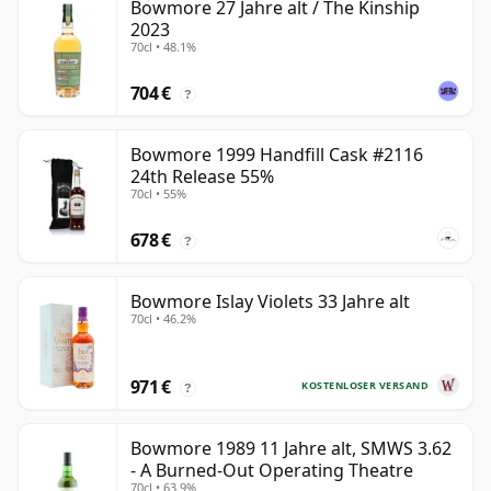
Bowmore 27 Jahre alt / The Kinship
2023
70cl • 48.1%
704 €
?
Bowmore 1999 Handfill Cask #2116
24th Release 55%
70cl • 55%
678 €
?
Bowmore Islay Violets 33 Jahre alt
70cl • 46.2%
971 €
KOSTENLOSER VERSAND
?
Bowmore 1989 11 Jahre alt, SMWS 3.62
- A Burned-Out Operating Theatre
70cl • 63.9%