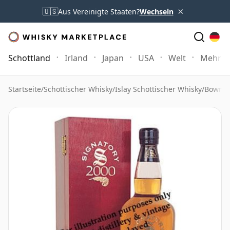
×
🇺🇸
Aus Vereinigte Staaten?
Wechseln
Schottland
Irland
Japan
USA
Welt
Mehr
Startseite
/
Schottischer Whisky
/
Islay Schottischer Whisky
/
Bowmor