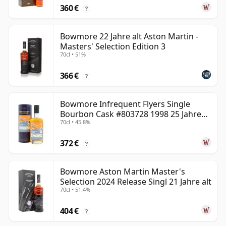
360 €
?
Bowmore 22 Jahre alt Aston Martin -
Masters' Selection Edition 3
70cl • 51%
366 €
?
Bowmore Infrequent Flyers Single
Bourbon Cask #803728 1998 25 Jahre
70cl • 45.8%
alt
372 €
?
Bowmore Aston Martin Master's
Selection 2024 Release Singl 21 Jahre alt
70cl • 51.4%
404 €
?