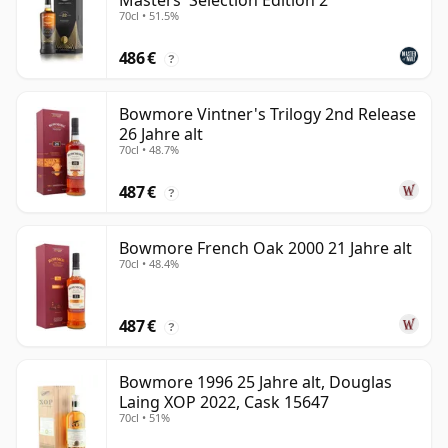
Masters' Selection Edition 2
70cl • 51.5%
486 €
?
Bowmore Vintner's Trilogy 2nd Release
26 Jahre alt
70cl • 48.7%
487 €
?
Bowmore French Oak 2000 21 Jahre alt
70cl • 48.4%
487 €
?
Bowmore 1996 25 Jahre alt, Douglas
Laing XOP 2022, Cask 15647
70cl • 51%