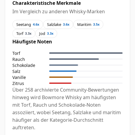
Charakteristische Merkmale
Im Vergleich zu anderen Whisky-Marken
Seetang
Salzlake
Maritim
4.6x
3.6x
3.5x
Torf
Jod
3.3x
3.3x
Häufigste Noten
Torf
Rauch
Schokolade
Salz
Vanille
Zitrus
Über 258 archivierte Community-Bewertungen
hinweg wird Bowmore Whisky am häufigsten
mit Torf, Rauch und Schokolade-Noten
assoziiert, wobei Seetang, Salzlake und maritim
häufiger als der Kategorie-Durchschnitt
auftreten.