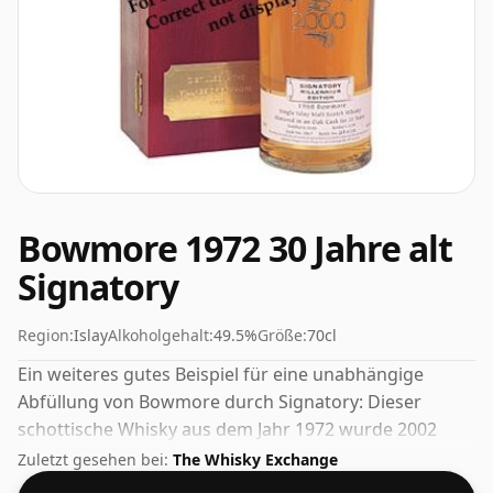
Bowmore 1972 30 Jahre alt
Signatory
Region:
Islay
Alkoholgehalt:
49.5%
Größe:
70cl
Ein weiteres gutes Beispiel für eine unabhängige
Abfüllung von Bowmore durch Signatory: Dieser
schottische Whisky aus dem Jahr 1972 wurde 2002
abgefüllt. Der Alkoholgehalt dieses Whiskys beträgt
Zuletzt gesehen bei:
The Whisky Exchange
erfreuliche 49,5 %.