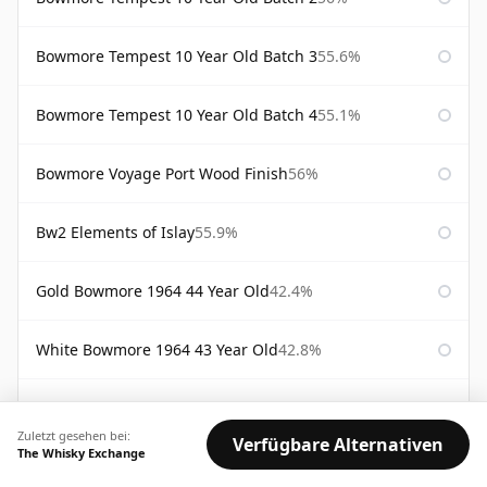
Bowmore Tempest 10 Year Old Batch 3
55.6%
Bowmore Tempest 10 Year Old Batch 4
55.1%
Bowmore Voyage Port Wood Finish
56%
Bw2 Elements of Islay
55.9%
Gold Bowmore 1964 44 Year Old
42.4%
White Bowmore 1964 43 Year Old
42.8%
White Bowmore 43 Year Old 1964
42.8%
Zuletzt gesehen bei:
Verfügbare Alternativen
The Whisky Exchange
VERFÜGBARKEIT:
Gut
Mittel
Begrenzt