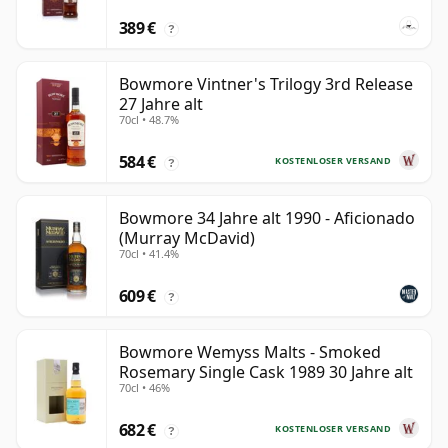
389 €
?
Bowmore Vintner's Trilogy 3rd Release
27 Jahre alt
70cl • 48.7%
584 €
KOSTENLOSER VERSAND
?
Bowmore 34 Jahre alt 1990 - Aficionado
(Murray McDavid)
70cl • 41.4%
609 €
?
Bowmore Wemyss Malts - Smoked
Rosemary Single Cask 1989 30 Jahre alt
70cl • 46%
682 €
KOSTENLOSER VERSAND
?