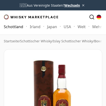
×
🇺🇸
Aus Vereinigte Staaten?
Wechseln
Schottland
Irland
Japan
USA
Welt
Mehr
Startseite
/
Schottischer Whisky
/
Islay Schottischer Whisky
/
Bowmor