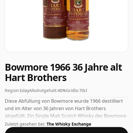
Bowmore 1966 36 Jahre alt
Hart Brothers
Region:
Islay
Alkoholgehalt:
40%
Größe:
70cl
Diese Abfüllung von Bowmore wurde 1966 destilliert
und im Alter von 36 Jahren von Hart Brothers
abgefüllt. Ein Single Malt Scotch Whisky der Bowmore-
Destillerie in der schottischen Region Islay. Mit einem
Zuletzt gesehen bei:
The Whisky Exchange
Alkoholgehalt von 40 % abgefüllt, wird Sie diese