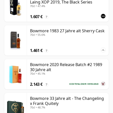
Laing XOP 2019, The Black Series
70cl • 47.4%
1.607 €
?
Bowmore 1983 27 Jahre alt Sherry Cask
70cl • 55.6%
1.461 €
?
Bowmore 2020 Release Batch #2 1989
30 Jahre alt
70cl • 45.1%
2.143 €
KOSTENLOSER VERSAND
?
Bowmore 33 Jahre alt - The Changeling
x Frank Quitely
70cl • 48.7%