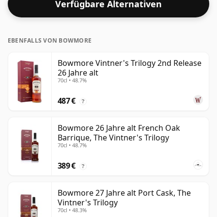
Verfügbare Alternativen
Spirituose in puncto Stärke zwar nicht umhauen, ist
aber auf jeden Fall eine süffige Spirituose.
EBENFALLS VON BOWMORE
Bowmore Vintner's Trilogy 2nd Release
26 Jahre alt
70cl • 48.7%
487 €
?
Bowmore 26 Jahre alt French Oak
Barrique, The Vintner's Trilogy
70cl • 48.7%
389 €
?
Bowmore 27 Jahre alt Port Cask, The
Vintner's Trilogy
70cl • 48.3%