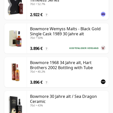
Timeless Series
70cl • 52.7%
2.922 €
?
Bowmore Wemyss Malts - Black Gold
Single Cask 1989 30 Jahre alt
70cl • 50%
3.896 €
KOSTENLOSER VERSAND
?
Bowmore 1968 34 Jahre alt, Hart
Brothers 2002 Bottling with Tube
70cl • 40.2%
3.896 €
?
Bowmore 30 Jahre alt / Sea Dragon
Ceramic
70cl • 43%