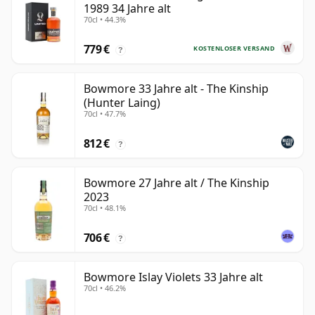
1989 34 Jahre alt
70cl • 44.3%
779 €
KOSTENLOSER VERSAND
?
Bowmore 33 Jahre alt - The Kinship
(Hunter Laing)
70cl • 47.7%
812 €
?
Bowmore 27 Jahre alt / The Kinship
2023
70cl • 48.1%
706 €
?
Bowmore Islay Violets 33 Jahre alt
70cl • 46.2%