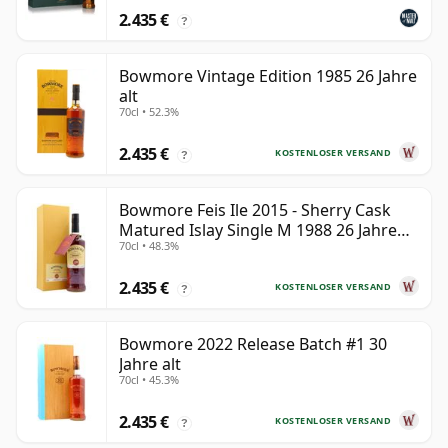
2.435 €
?
Bowmore Vintage Edition 1985 26 Jahre
alt
70cl • 52.3%
2.435 €
KOSTENLOSER VERSAND
?
Bowmore Feis Ile 2015 - Sherry Cask
Matured Islay Single M 1988 26 Jahre
70cl • 48.3%
alt
2.435 €
KOSTENLOSER VERSAND
?
Bowmore 2022 Release Batch #1 30
Jahre alt
70cl • 45.3%
2.435 €
KOSTENLOSER VERSAND
?