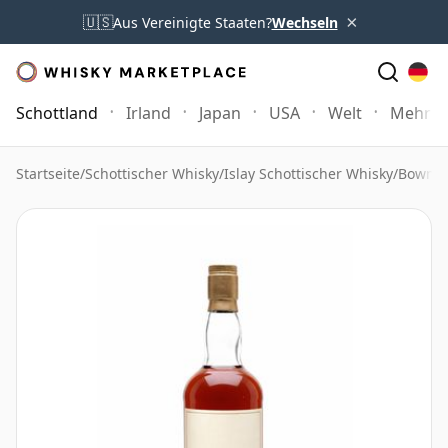
×
🇺🇸
Aus Vereinigte Staaten?
Wechseln
Schottland
Irland
Japan
USA
Welt
Mehr
Startseite
/
Schottischer Whisky
/
Islay Schottischer Whisky
/
Bowmor