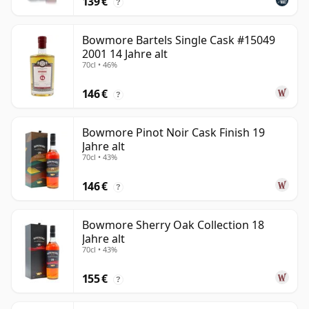
139 €
?
Bowmore Bartels Single Cask #15049
2001 14 Jahre alt
70cl • 46%
146 €
?
Bowmore Pinot Noir Cask Finish 19
Jahre alt
70cl • 43%
146 €
?
Bowmore Sherry Oak Collection 18
Jahre alt
70cl • 43%
155 €
?