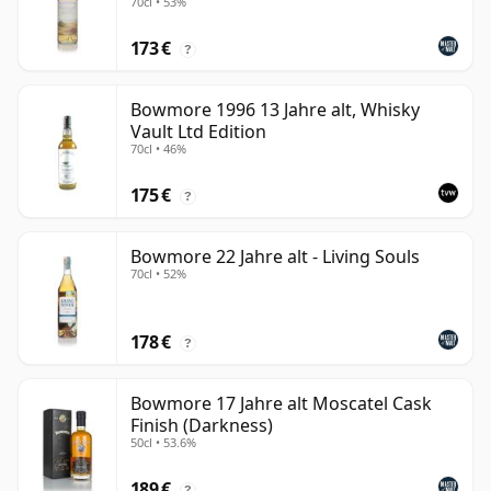
70cl • 53%
173 €
?
Bowmore 1996 13 Jahre alt, Whisky
Vault Ltd Edition
70cl • 46%
175 €
?
Bowmore 22 Jahre alt - Living Souls
70cl • 52%
178 €
?
Bowmore 17 Jahre alt Moscatel Cask
Finish (Darkness)
50cl • 53.6%
189 €
?