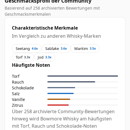
Geschmacksprofil der Community
Basierend auf 258 archivierten Bewertungen mit
Geschmacksmerkmalen
Charakteristische Merkmale
Im Vergleich zu anderen Whisky-Marken
Seetang
Salzlake
Maritim
4.6x
3.6x
3.5x
Torf
Jod
3.3x
3.3x
Häufigste Noten
Torf
Rauch
Schokolade
Salz
Vanille
Zitrus
Über 258 archivierte Community-Bewertungen
hinweg wird Bowmore Whisky am häufigsten
mit Torf, Rauch und Schokolade-Noten