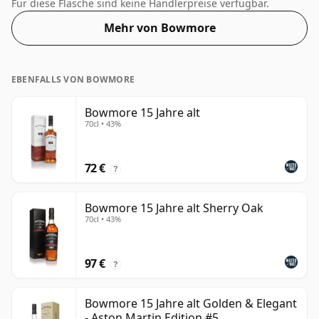
gereift wird. Der Alkoholgehalt dieses Whiskys beträgt
Für diese Flasche sind keine Händlerpreise verfügbar.
erfreuliche 57,1 %.
Mehr von Bowmore
EBENFALLS VON BOWMORE
Bowmore 15 Jahre alt
70cl • 43%
72 €
?
Bowmore 15 Jahre alt Sherry Oak
70cl • 43%
97 €
?
Bowmore 15 Jahre alt Golden & Elegant
- Aston Martin Edition #5