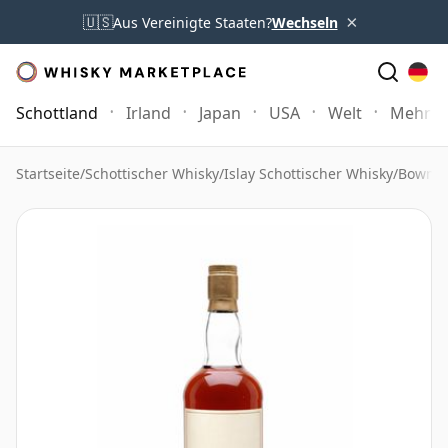
×
🇺🇸
Aus Vereinigte Staaten?
Wechseln
Schottland
Irland
Japan
USA
Welt
Mehr
Startseite
/
Schottischer Whisky
/
Islay Schottischer Whisky
/
Bowmor