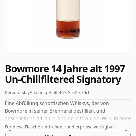
Bowmore 14 Jahre alt 1997
Un-Chillfiltered Signatory
Region:
Islay
Alkoholgehalt:
46%
Größe:
70cl
Eine Abfüllung schottischen Whiskys, der von
Bowmore in seiner Brennerei destilliert und
anschließend 14 Jahre lang gereift wurde. Wird in einer
normalen 70-cl-Flasche geliefert und mit einem
Für diese Flasche sind keine Händlerpreise verfügbar.
gesunden Alkoholgehalt von 46 % abgefüllt.