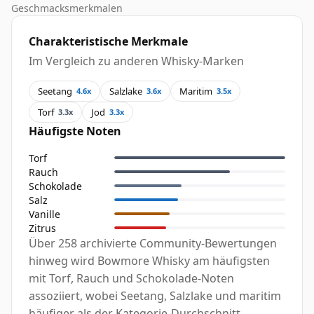
Geschmacksmerkmalen
Charakteristische Merkmale
Im Vergleich zu anderen Whisky-Marken
Seetang
Salzlake
Maritim
4.6x
3.6x
3.5x
Torf
Jod
3.3x
3.3x
Häufigste Noten
Torf
Rauch
Schokolade
Salz
Vanille
Zitrus
Über 258 archivierte Community-Bewertungen
hinweg wird Bowmore Whisky am häufigsten
mit Torf, Rauch und Schokolade-Noten
assoziiert, wobei Seetang, Salzlake und maritim
häufiger als der Kategorie-Durchschnitt