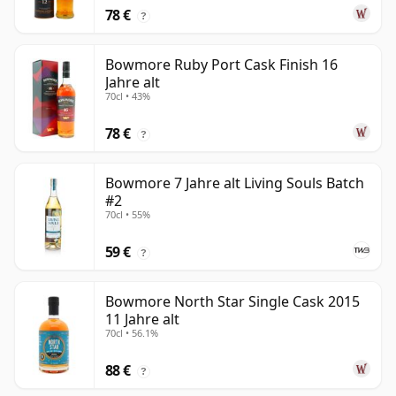
78 €
?
Bowmore Ruby Port Cask Finish 16
Jahre alt
70cl • 43%
78 €
?
Bowmore 7 Jahre alt Living Souls Batch
#2
70cl • 55%
59 €
?
Bowmore North Star Single Cask 2015
11 Jahre alt
70cl • 56.1%
88 €
?