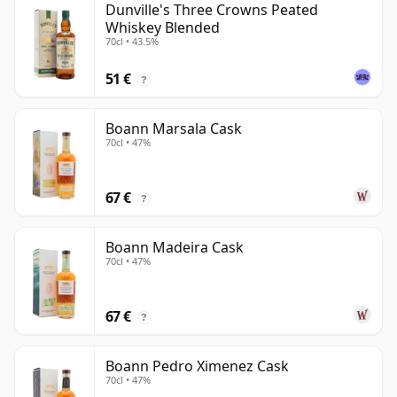
Dunville's Three Crowns Peated
Whiskey Blended
70cl • 43.5%
51 €
?
Boann Marsala Cask
70cl • 47%
67 €
?
Boann Madeira Cask
70cl • 47%
67 €
?
Boann Pedro Ximenez Cask
70cl • 47%