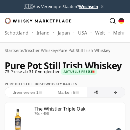
×
🇺🇸
Aus Vereinigte Staaten?
Wechseln
Schottland
Irland
Japan
USA
Welt
Mehr
Startseite
/
Irischer Whiskey
/
Pure Pot Still Irish Whiskey
Pure Pot Still Irish Whiskey
73 Preise ab 31 € vergleichen
AKTUELLE PREISE
PURE POT STILL IRISH WHISKEY KAUFEN
Brennereien 1
Marken 6
The Whistler Triple Oak
70cl • 40%