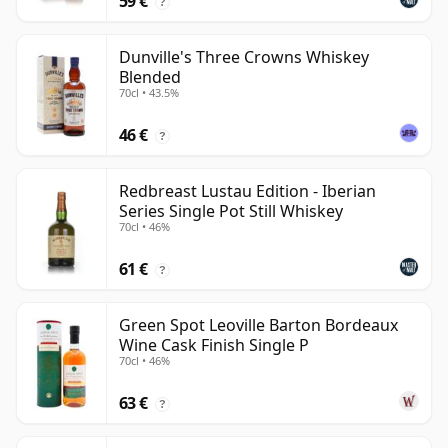
59 €
?
Dunville's Three Crowns Whiskey
Blended
70cl • 43.5%
46 €
?
Redbreast Lustau Edition - Iberian
Series Single Pot Still Whiskey
70cl • 46%
61 €
?
Green Spot Leoville Barton Bordeaux
Wine Cask Finish Single P
70cl • 46%
63 €
?