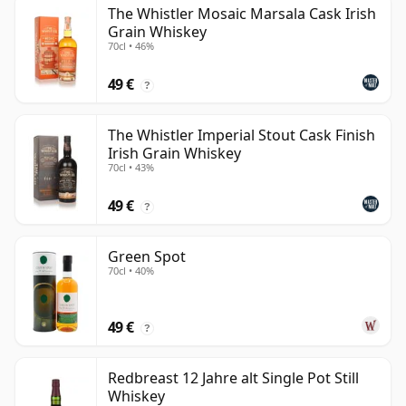
The Whistler Mosaic Marsala Cask Irish
Grain Whiskey
70cl • 46%
49 €
?
The Whistler Imperial Stout Cask Finish
Irish Grain Whiskey
70cl • 43%
49 €
?
Green Spot
70cl • 40%
49 €
?
Redbreast 12 Jahre alt Single Pot Still
Whiskey