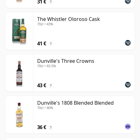
31 €
?
The Whistler Oloroso Cask
70cl • 43%
41 €
?
Dunville's Three Crowns
70cl • 43.5%
43 €
?
Dunville's 1808 Blended Blended
70cl • 40%
36 €
?