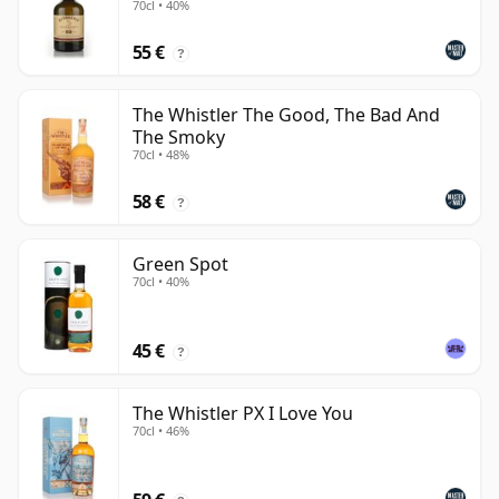
70cl • 40%
55 €
?
The Whistler The Good, The Bad And
The Smoky
70cl • 48%
58 €
?
Green Spot
70cl • 40%
45 €
?
The Whistler PX I Love You
70cl • 46%