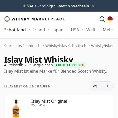
×
🇺🇸
Aus Vereinigte Staaten?
Wechseln
Schottland
Irland
Japan
USA
Welt
Mehr
Startseite
/
Schottischer Whisky
/
Islay Schottischer Whisky
/
Islay M
Islay Mist Whisky
4 Preise ab 23 € vergleichen
AKTUELLE PREISE
Islay Mist ist eine Marke für Blended Scotch Whisky.
ISLAY MIST ONLINE KAUFEN
Islay Mist Original
70cl • 40%