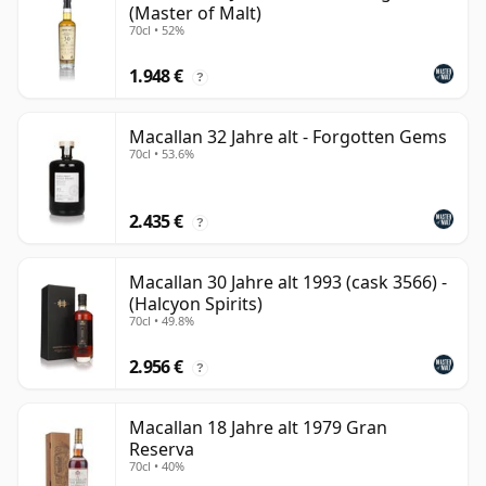
(Master of Malt)
70cl • 52%
1.948 €
?
Macallan 32 Jahre alt - Forgotten Gems
70cl • 53.6%
2.435 €
?
Macallan 30 Jahre alt 1993 (cask 3566) -
(Halcyon Spirits)
70cl • 49.8%
2.956 €
?
Macallan 18 Jahre alt 1979 Gran
Reserva
70cl • 40%