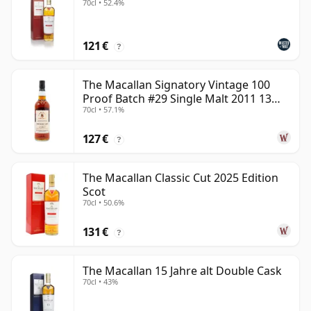
70cl • 52.4%
121 €
?
The Macallan Signatory Vintage 100
Proof Batch #29 Single Malt 2011 13
70cl • 57.1%
Jahre alt
127 €
?
The Macallan Classic Cut 2025 Edition
Scot
70cl • 50.6%
131 €
?
The Macallan 15 Jahre alt Double Cask
70cl • 43%