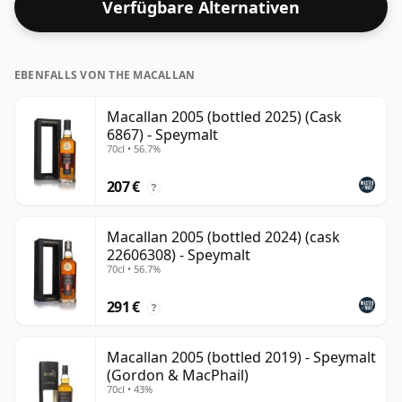
Verfügbare Alternativen
enttäuscht sein.
EBENFALLS VON THE MACALLAN
Macallan 2005 (bottled 2025) (Cask
6867) - Speymalt
70cl • 56.7%
207 €
?
Macallan 2005 (bottled 2024) (cask
22606308) - Speymalt
70cl • 56.7%
291 €
?
Macallan 2005 (bottled 2019) - Speymalt
(Gordon & MacPhail)
70cl • 43%