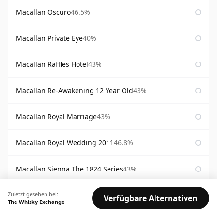
Macallan Oscuro
46.5%
Macallan Private Eye
40%
Macallan Raffles Hotel
43%
Macallan Re-Awakening 12 Year Old
43%
Macallan Royal Marriage
43%
Macallan Royal Wedding 2011
46.8%
Macallan Sienna The 1824 Series
43%
Zuletzt gesehen bei:
Macallan Special Reserve
46%
Verfügbare Alternativen
The Whisky Exchange