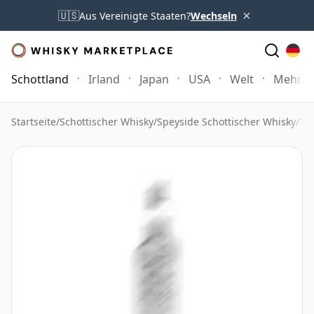
×
🇺🇸
Aus Vereinigte Staaten?
Wechseln
Schottland
Irland
Japan
USA
Welt
Mehr
Startseite
/
Schottischer Whisky
/
Speyside Schottischer Whisky
/
Th