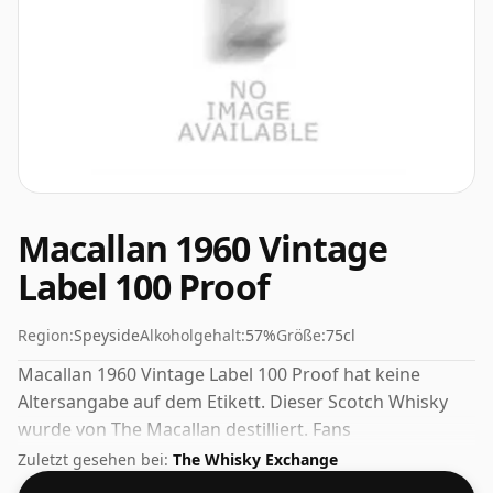
Macallan 1960 Vintage
Label 100 Proof
Region:
Speyside
Alkoholgehalt:
57%
Größe:
75cl
Macallan 1960 Vintage Label 100 Proof hat keine
Altersangabe auf dem Etikett. Dieser Scotch Whisky
wurde von The Macallan destilliert. Fans
höherprozentiger Whiskys werden von dieser
Zuletzt gesehen bei:
The Whisky Exchange
Abfüllung mit einem Alkoholgehalt von 57 % nicht