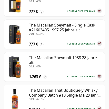
70cl • 43%
777 €
KOSTENLOSER VERSAND
?
The Macallan Speymalt - Single Cask
#21603405 1997 25 Jahre alt
70cl • 52.5%
777 €
KOSTENLOSER VERSAND
?
The Macallan Speymalt 1988 28 Jahre
alt
70cl • 43%
1.263 €
KOSTENLOSER VERSAND
?
The Macallan That Boutique-y Whisky
Company Batch #13 Single Ma 29 Jahre
50cl • 47.3%
alt
KOSTENLOSER VERSAND