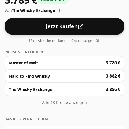
Orangenblütenwasser und Sandelholz. Ein Geschmack
Von
The Whisky Exchange
dieser köstlichen Mischung verspricht subtiles Toffee,
?
reichhaltige Rosinen und eine sanft anhaltende
Eichennote.
Jetzt kaufen
18+ · Alter beim Händler-Checkout geprüft
PREISE VERGLEICHEN
3.789 €
Master of Malt
3.882 €
Hard to Find Whisky
3.886 €
The Whisky Exchange
Alle 13 Preise anzeigen
HÄNDLER VERGLEICHEN