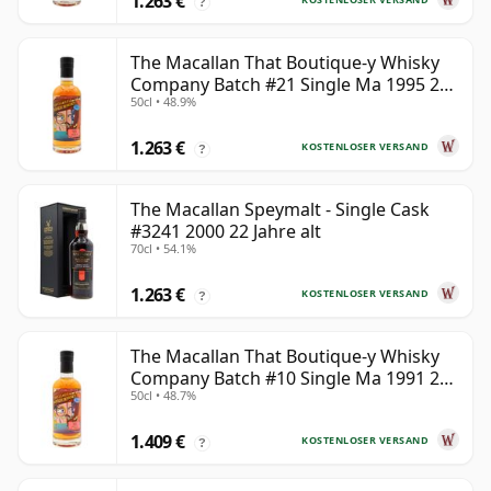
1.263 €
?
The Macallan That Boutique-y Whisky
Company Batch #21 Single Ma 1995 24
50cl • 48.9%
Jahre alt
1.263 €
KOSTENLOSER VERSAND
?
The Macallan Speymalt - Single Cask
#3241 2000 22 Jahre alt
70cl • 54.1%
1.263 €
KOSTENLOSER VERSAND
?
The Macallan That Boutique-y Whisky
Company Batch #10 Single Ma 1991 26
50cl • 48.7%
Jahre alt
1.409 €
KOSTENLOSER VERSAND
?