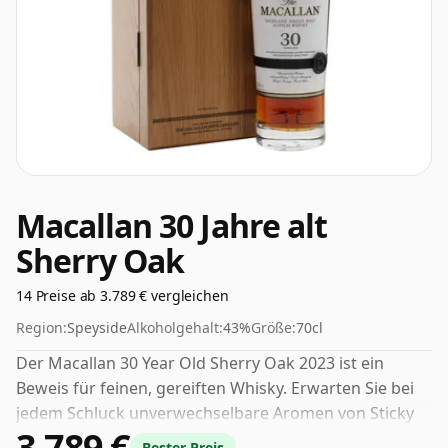
Macallan 30 Jahre alt
Sherry Oak
14 Preise ab 3.789 € vergleichen
Region:
Speyside
Alkoholgehalt:
43%
Größe:
70cl
Der Macallan 30 Year Old Sherry Oak 2023 ist ein
Beweis für feinen, gereiften Whisky. Erwarten Sie bei
jedem Schluck unverwechselbare Aromen von Sticky
3.789 €
Toffee Pudding, den duftenden Reiz von
Bester Preis