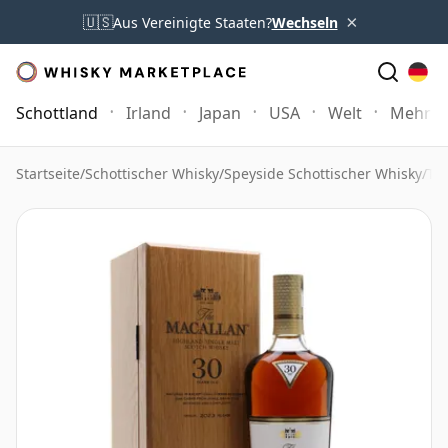
×
🇺🇸
Aus Vereinigte Staaten?
Wechseln
Schottland
Irland
Japan
USA
Welt
Mehr
Startseite
/
Schottischer Whisky
/
Speyside Schottischer Whisky
/
Th