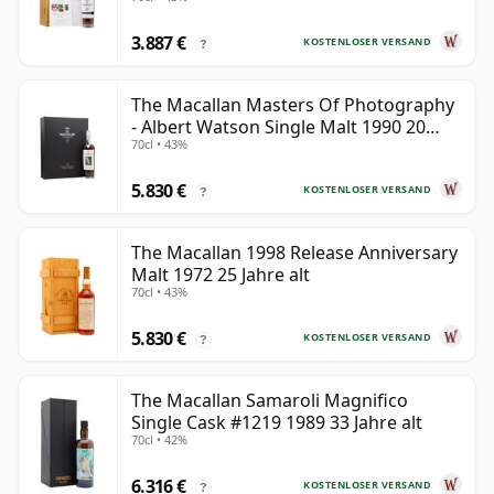
3.887 €
KOSTENLOSER VERSAND
?
The Macallan Masters Of Photography
- Albert Watson Single Malt 1990 20
70cl • 43%
Jahre alt
5.830 €
KOSTENLOSER VERSAND
?
The Macallan 1998 Release Anniversary
Malt 1972 25 Jahre alt
70cl • 43%
5.830 €
KOSTENLOSER VERSAND
?
The Macallan Samaroli Magnifico
Single Cask #1219 1989 33 Jahre alt
70cl • 42%
6.316 €
KOSTENLOSER VERSAND
?