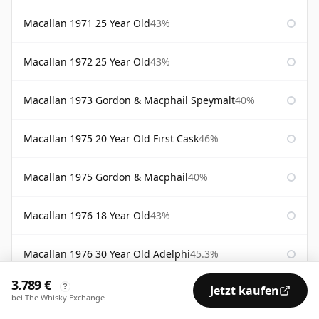
Macallan 1971 25 Year Old
43%
Macallan 1972 25 Year Old
43%
Macallan 1973 Gordon & Macphail Speymalt
40%
Macallan 1975 20 Year Old First Cask
46%
Macallan 1975 Gordon & Macphail
40%
Macallan 1976 18 Year Old
43%
Macallan 1976 30 Year Old Adelphi
45.3%
3.789 €
?
Jetzt kaufen
Macallan 1978 Gordon & Macphail
40%
bei The Whisky Exchange