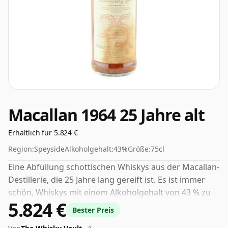
Macallan 1964 25 Jahre alt
Erhältlich für 5.824 €
Region:
Speyside
Alkoholgehalt:
43%
Größe:
75cl
Eine Abfüllung schottischen Whiskys aus der Macallan-
Destillerie, die 25 Jahre lang gereift ist. Es ist immer
schön, Whiskys mit einem Alkoholgehalt von 43 % zu
5.824 €
sehen, dieser wird in der normalen Größe von 75 cl
Bester Preis
geliefert.