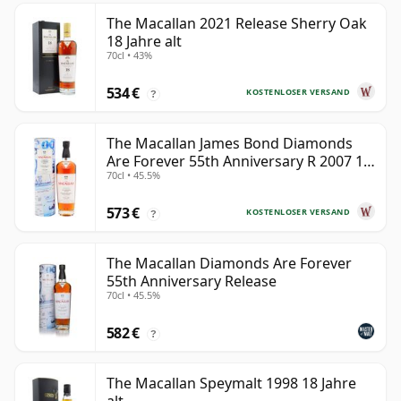
The Macallan 2021 Release Sherry Oak
18 Jahre alt
70cl • 43%
534 €
KOSTENLOSER VERSAND
?
The Macallan James Bond Diamonds
Are Forever 55th Anniversary R 2007 18
70cl • 45.5%
Jahre alt
573 €
KOSTENLOSER VERSAND
?
The Macallan Diamonds Are Forever
55th Anniversary Release
70cl • 45.5%
582 €
?
The Macallan Speymalt 1998 18 Jahre