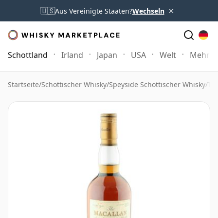
×
🇺🇸
Aus Vereinigte Staaten?
Wechseln
Schottland
Irland
Japan
USA
Welt
Mehr
Startseite
/
Schottischer Whisky
/
Speyside Schottischer Whisky
/
Th