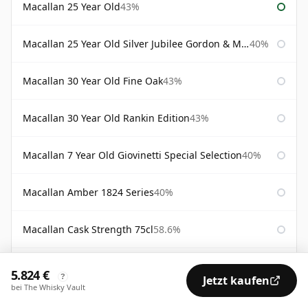
Macallan 25 Year Old
43%
Macallan 25 Year Old Silver Jubilee Gordon & Macphail
40%
Macallan 30 Year Old Fine Oak
43%
Macallan 30 Year Old Rankin Edition
43%
Macallan 7 Year Old Giovinetti Special Selection
40%
Macallan Amber 1824 Series
40%
Macallan Cask Strength 75cl
58.6%
Macallan Diamond Jubilee Bottled 2012
52%
5.824 €
?
Jetzt kaufen
bei The Whisky Vault
Macallan Director's Edition
40%