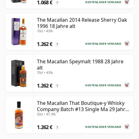
1.068 €
KOSTENLOSER VERSAND
?
The Macallan 2014 Release Sherry Oak
1996 18 Jahre alt
70cl • 43%
1.262 €
KOSTENLOSER VERSAND
?
The Macallan Speymalt 1988 28 Jahre
alt
70cl • 43%
1.262 €
KOSTENLOSER VERSAND
?
The Macallan That Boutique-y Whisky
Company Batch #13 Single Ma 29 Jahre
50cl • 47.3%
alt
1.262 €
KOSTENLOSER VERSAND
?