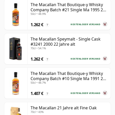
The Macallan That Boutique-y Whisky
Company Batch #21 Single Ma 1995 24
50cl • 48.9%
Jahre alt
1.262 €
KOSTENLOSER VERSAND
?
The Macallan Speymalt - Single Cask
#3241 2000 22 Jahre alt
70cl • 54.1%
1.262 €
KOSTENLOSER VERSAND
?
The Macallan That Boutique-y Whisky
Company Batch #10 Single Ma 1991 26
50cl • 48.7%
Jahre alt
1.407 €
KOSTENLOSER VERSAND
?
The Macallan 21 Jahre alt Fine Oak
70cl • 43%