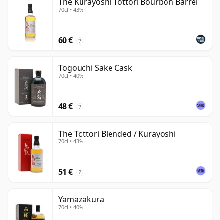
The Kurayoshi Tottori Bourbon Barrel
70cl • 43%
60 €
?
Togouchi Sake Cask
70cl • 40%
48 €
?
The Tottori Blended / Kurayoshi
70cl • 43%
51 €
?
Yamazakura
70cl • 40%