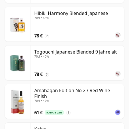
Hibiki Harmony Blended Japanese
70cl • 43%
78 €
?
Togouchi Japanese Blended 9 Jahre alt
70cl • 40%
78 €
?
Amahagan Edition No 2 / Red Wine
Finish
70cl • 47%
61 €
RABATT 23%
?