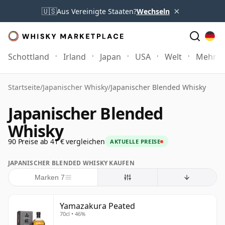
×
🇺🇸
Aus Vereinigte Staaten?
Wechseln
Schottland
Irland
Japan
USA
Welt
Mehr
Startseite
/
Japanischer Whisky
/
Japanischer Blended Whisky
Japanischer Blended
Whisky
90 Preise ab 41 € vergleichen
AKTUELLE PREISE
JAPANISCHER BLENDED WHISKY KAUFEN
Marken 7
Yamazakura Peated
70cl • 46%