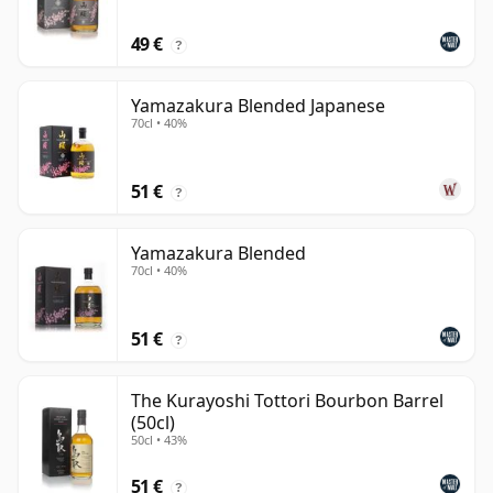
49 €
?
Yamazakura Blended Japanese
70cl • 40%
51 €
?
Yamazakura Blended
70cl • 40%
51 €
?
The Kurayoshi Tottori Bourbon Barrel
(50cl)
50cl • 43%
51 €
?