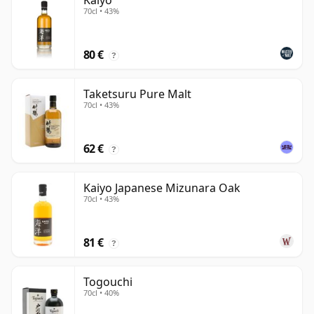
Kaiyo
70cl • 43%
80 €
?
Taketsuru Pure Malt
70cl • 43%
62 €
?
Kaiyo Japanese Mizunara Oak
70cl • 43%
81 €
?
Togouchi
70cl • 40%