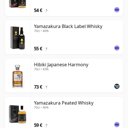
54 €
?
Yamazakura Black Label Whisky
70cl • 40%
55 €
?
Hibiki Japanese Harmony
70cl • 43%
73 €
?
Yamazakura Peated Whisky
70cl • 46%
59 €
?