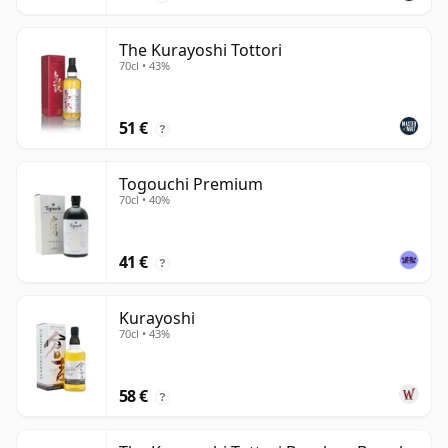
The Kurayoshi Tottori
70cl • 43%
51 €
?
Togouchi Premium
70cl • 40%
41 €
?
Kurayoshi
70cl • 43%
58 €
?