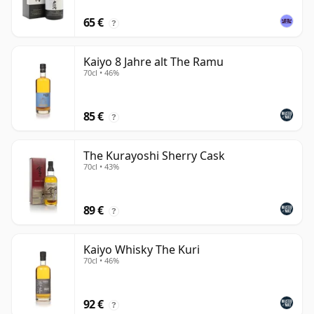
65 €
?
Kaiyo 8 Jahre alt The Ramu
70cl • 46%
85 €
?
The Kurayoshi Sherry Cask
70cl • 43%
89 €
?
Kaiyo Whisky The Kuri
70cl • 46%
92 €
?