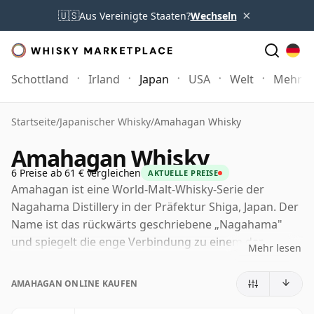
×
🇺🇸
Aus Vereinigte Staaten?
Wechseln
Schottland
Irland
Japan
USA
Welt
Mehr
Startseite
/
Japanischer Whisky
/
Amahagan Whisky
Amahagan Whisky
6 Preise ab 61 € vergleichen
AKTUELLE PREISE
Amahagan ist eine World-Malt-Whisky-Serie der
Nagahama Distillery in der Präfektur Shiga, Japan. Der
Name ist das rückwärts geschriebene „Nagahama"
und spiegelt die enge Verbindung zu einem der
Mehr lesen
kleinsten und unverwechselbarsten Craft-Whisky-
Produzenten Japans wider, der 2016 am Ufer des Biwa-
AMAHAGAN ONLINE KAUFEN
Sees gegründet wurde.