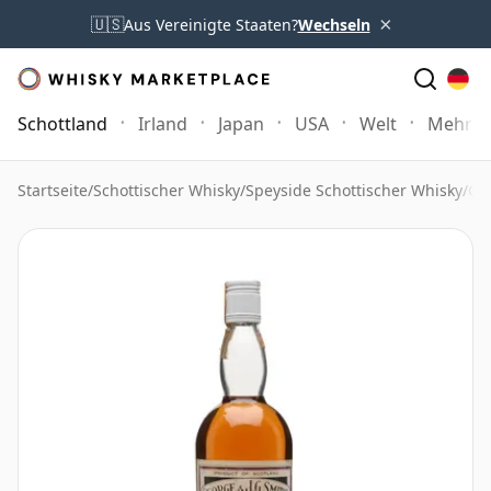
×
🇺🇸
Aus Vereinigte Staaten?
Wechseln
Schottland
Irland
Japan
USA
Welt
Mehr
Startseite
/
Schottischer Whisky
/
Speyside Schottischer Whisky
/
Gle