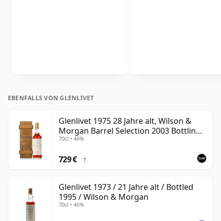
EBENFALLS VON GLENLIVET
Glenlivet 1975 28 Jahre alt, Wilson &
Morgan Barrel Selection 2003 Bottling
70cl • 46%
with Wooden Box
729 €
?
Glenlivet 1973 / 21 Jahre alt / Bottled
1995 / Wilson & Morgan
70cl • 46%