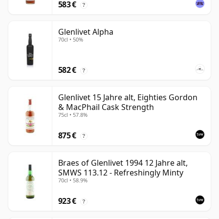
583 €
?
Glenlivet Alpha
70cl • 50%
582 €
?
Glenlivet 15 Jahre alt, Eighties Gordon
& MacPhail Cask Strength
75cl • 57.8%
875 €
?
Braes of Glenlivet 1994 12 Jahre alt,
SMWS 113.12 - Refreshingly Minty
70cl • 58.9%
923 €
?