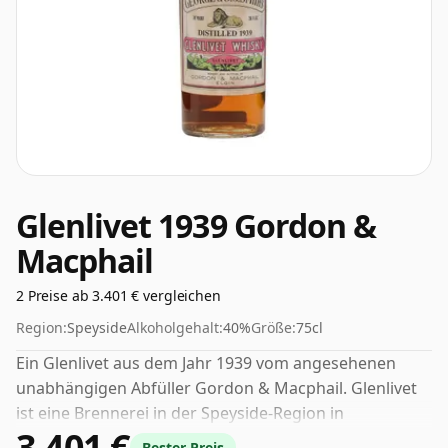
Glenlivet 1939 Gordon &
Macphail
2 Preise ab 3.401 € vergleichen
Region:
Speyside
Alkoholgehalt:
40%
Größe:
75cl
Ein Glenlivet aus dem Jahr 1939 vom angesehenen
unabhängigen Abfüller Gordon & Macphail. Glenlivet
ist eine Brennerei in der Speyside-Region in
3.401 €
Schottland. Die Abfüllstärke dieses Whiskys liegt bei 40
Bester Preis