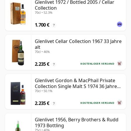
Glenlivet 1972 / Bottled 2005 / Cellar
Collection
70cl • 52.3%
1.700 €
?
Glenlivet Cellar Collection 1967 33 Jahre
alt
70cl • 46%
2.235 €
KOSTENLOSER VERSAND
?
Glenlivet Gordon & MacPhail Private
Collection Single Malt S 1974 36 Jahre
70cl • 50.1%
alt
2.235 €
KOSTENLOSER VERSAND
?
Glenlivet 1956, Berry Brothers & Rudd
1973 Bottling
75cl • 40%