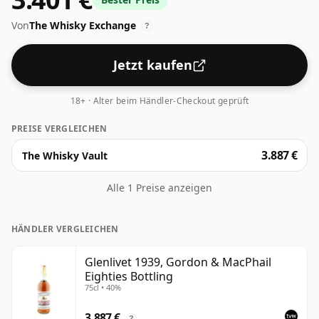
%, was am unteren Ende der Whisky-Skala liegt.
Von
The Whisky Exchange
Obwohl heutzutage viele Verbraucher darauf
?
drängen, dass die Hersteller den Alkoholgehalt eher
auf 43 % oder 46 % beschränken, gibt es immer noch
Jetzt kaufen
einige feine Whiskys mit geringerem Alkoholgehalt.
18+ · Alter beim Händler-Checkout geprüft
PREISE VERGLEICHEN
3.887 €
The Whisky Vault
Alle 1 Preise anzeigen
HÄNDLER VERGLEICHEN
Glenlivet 1939, Gordon & MacPhail
Eighties Bottling
75cl • 40%
3.887 €
?