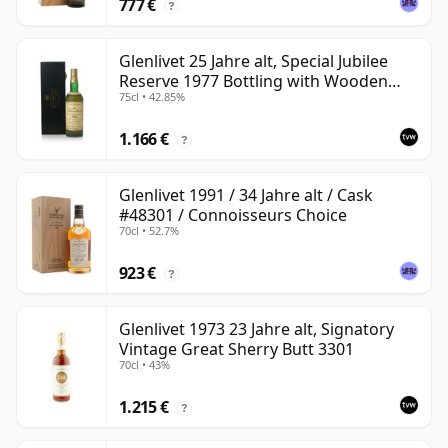
777 €
?
Glenlivet 25 Jahre alt, Special Jubilee
Reserve 1977 Bottling with Wooden
75cl • 42.85%
Case
1.166 €
?
Glenlivet 1991 / 34 Jahre alt / Cask
#48301 / Connoisseurs Choice
70cl • 52.7%
923 €
?
Glenlivet 1973 23 Jahre alt, Signatory
Vintage Great Sherry Butt 3301
70cl • 43%
1.215 €
?