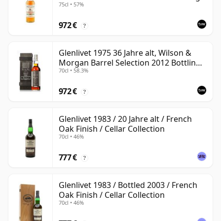
75cl • 57%
972 €
?
Glenlivet 1975 36 Jahre alt, Wilson &
Morgan Barrel Selection 2012 Bottling
70cl • 58.3%
with Wooden Box
972 €
?
Glenlivet 1983 / 20 Jahre alt / French
Oak Finish / Cellar Collection
70cl • 46%
777 €
?
Glenlivet 1983 / Bottled 2003 / French
Oak Finish / Cellar Collection
70cl • 46%