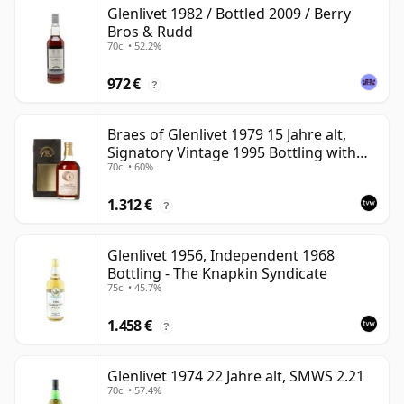
Glenlivet 1982 / Bottled 2009 / Berry
Bros & Rudd
70cl • 52.2%
972 €
?
Braes of Glenlivet 1979 15 Jahre alt,
Signatory Vintage 1995 Bottling with
70cl • 60%
Case - Cask 16040
1.312 €
?
Glenlivet 1956, Independent 1968
Bottling - The Knapkin Syndicate
75cl • 45.7%
1.458 €
?
Glenlivet 1974 22 Jahre alt, SMWS 2.21
70cl • 57.4%