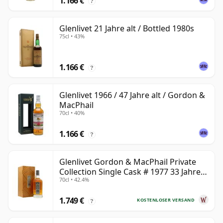
1.166 €
?
Glenlivet 21 Jahre alt / Bottled 1980s
75cl • 43%
1.166 €
?
Glenlivet 1966 / 47 Jahre alt / Gordon &
MacPhail
70cl • 40%
1.166 €
?
Glenlivet Gordon & MacPhail Private
Collection Single Cask # 1977 33 Jahre
70cl • 42.4%
alt
1.749 €
KOSTENLOSER VERSAND
?