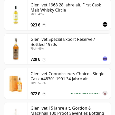
Glenlivet 1968 28 Jahre alt, First Cask
Malt Whisky Circle
70cl • 46%
923 €
?
Glenlivet Special Export Reserve /
Bottled 1970s
75cl • 43%
729 €
?
Glenlivet Connoisseurs Choice - Single
Cask #48301 1991 34 Jahre alt
70cl • 52.7%
972 €
KOSTENLOSER VERSAND
?
Glenlivet 15 Jahre alt, Gordon &
MacPhail 100 Proof Seventies Bottling