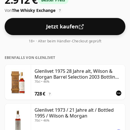
Von
The Whisky Exchange
?
Jetzt kaufen
18+ · Alter beim Händler-Checkout geprüft
EBENFALLS VON GLENLIVET
Glenlivet 1975 28 Jahre alt, Wilson &
Morgan Barrel Selection 2003 Bottling
70cl • 46%
with Wooden Box
728 €
?
Glenlivet 1973 / 21 Jahre alt / Bottled
1995 / Wilson & Morgan
70cl • 46%