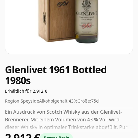
Glenlivet 1961 Bottled
1980s
Erhältlich für 2.912 €
Region:
Speyside
Alkoholgehalt:
43%
Größe:
75cl
Ein Ausdruck von Scotch Whisky aus der Glenlivet-
Brennerei. Mit einem Volumen von 43 % Vol. wird
dieser Whisky in optimaler Trinkstärke abgefüllt. Pur
2.912 €
oder mit einem Tropfen Wasser genießen.
Bester Preis