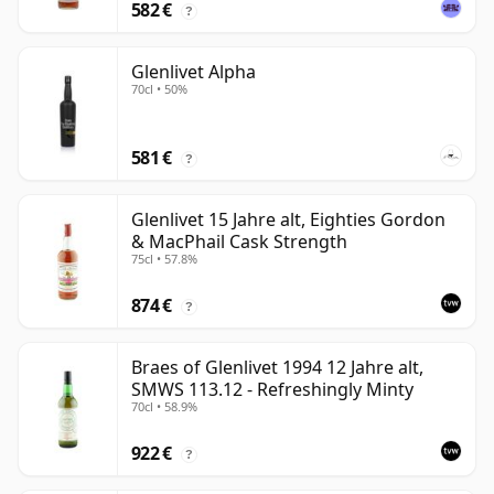
582 €
?
Glenlivet Alpha
70cl • 50%
581 €
?
Glenlivet 15 Jahre alt, Eighties Gordon
& MacPhail Cask Strength
75cl • 57.8%
874 €
?
Braes of Glenlivet 1994 12 Jahre alt,
SMWS 113.12 - Refreshingly Minty
70cl • 58.9%
922 €
?