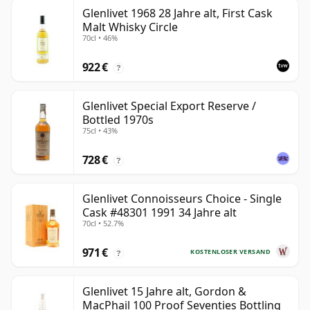
Glenlivet 1968 28 Jahre alt, First Cask
Malt Whisky Circle
70cl • 46%
922 €
?
Glenlivet Special Export Reserve /
Bottled 1970s
75cl • 43%
728 €
?
Glenlivet Connoisseurs Choice - Single
Cask #48301 1991 34 Jahre alt
70cl • 52.7%
971 €
KOSTENLOSER VERSAND
?
Glenlivet 15 Jahre alt, Gordon &
MacPhail 100 Proof Seventies Bottling