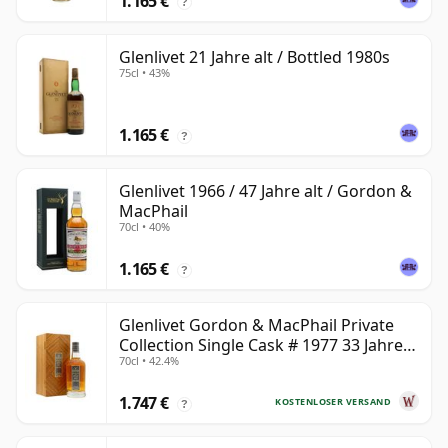
1.165 €
?
Glenlivet 21 Jahre alt / Bottled 1980s
75cl • 43%
1.165 €
?
Glenlivet 1966 / 47 Jahre alt / Gordon &
MacPhail
70cl • 40%
1.165 €
?
Glenlivet Gordon & MacPhail Private
Collection Single Cask # 1977 33 Jahre
70cl • 42.4%
alt
1.747 €
KOSTENLOSER VERSAND
?