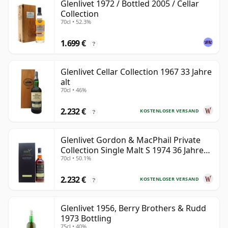
Glenlivet 1972 / Bottled 2005 / Cellar
Collection
70cl • 52.3%
1.699 €
?
Glenlivet Cellar Collection 1967 33 Jahre
alt
70cl • 46%
2.232 €
KOSTENLOSER VERSAND
?
Glenlivet Gordon & MacPhail Private
Collection Single Malt S 1974 36 Jahre
70cl • 50.1%
alt
2.232 €
KOSTENLOSER VERSAND
?
Glenlivet 1956, Berry Brothers & Rudd
1973 Bottling
75cl • 40%