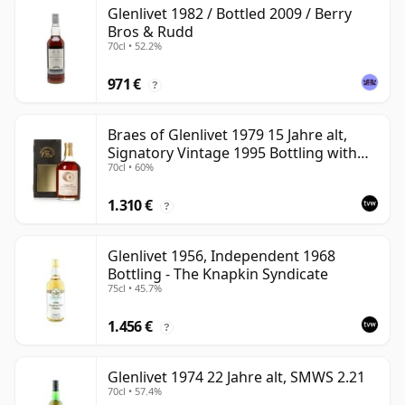
Glenlivet 1982 / Bottled 2009 / Berry
Bros & Rudd
70cl • 52.2%
971 €
?
Braes of Glenlivet 1979 15 Jahre alt,
Signatory Vintage 1995 Bottling with
70cl • 60%
Case - Cask 16040
1.310 €
?
Glenlivet 1956, Independent 1968
Bottling - The Knapkin Syndicate
75cl • 45.7%
1.456 €
?
Glenlivet 1974 22 Jahre alt, SMWS 2.21
70cl • 57.4%