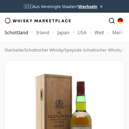
×
🇺🇸
Aus Vereinigte Staaten?
Wechseln
Schottland
Irland
Japan
USA
Welt
Mehr
Startseite
/
Schottischer Whisky
/
Speyside Schottischer Whisky
/
Gle