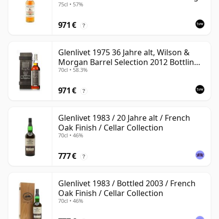
75cl • 57%
971 €
?
Glenlivet 1975 36 Jahre alt, Wilson &
Morgan Barrel Selection 2012 Bottling
70cl • 58.3%
with Wooden Box
971 €
?
Glenlivet 1983 / 20 Jahre alt / French
Oak Finish / Cellar Collection
70cl • 46%
777 €
?
Glenlivet 1983 / Bottled 2003 / French
Oak Finish / Cellar Collection
70cl • 46%