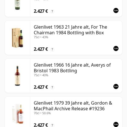
2.427 €
?
Glenlivet 1963 21 Jahre alt, For The
Chairman 1984 Bottling with Box
75cl • 43%
2.427 €
?
Glenlivet 1966 16 Jahre alt, Averys of
Bristol 1983 Bottling
75cl • 40%
2.427 €
?
Glenlivet 1979 39 Jahre alt, Gordon &
MacPhail Archive Release #19236
70cl • 50.6%
2.427 €
?