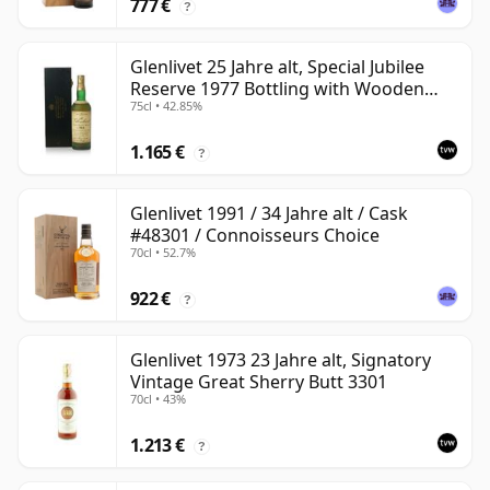
777 €
?
Glenlivet 25 Jahre alt, Special Jubilee
Reserve 1977 Bottling with Wooden
75cl • 42.85%
Case
1.165 €
?
Glenlivet 1991 / 34 Jahre alt / Cask
#48301 / Connoisseurs Choice
70cl • 52.7%
922 €
?
Glenlivet 1973 23 Jahre alt, Signatory
Vintage Great Sherry Butt 3301
70cl • 43%
1.213 €
?