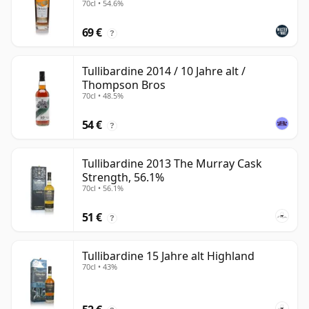
70cl • 54.6%
69 €
?
Tullibardine 2014 / 10 Jahre alt /
Thompson Bros
70cl • 48.5%
54 €
?
Tullibardine 2013 The Murray Cask
Strength, 56.1%
70cl • 56.1%
51 €
?
Tullibardine 15 Jahre alt Highland
70cl • 43%