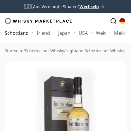
×
🇺🇸
Aus Vereinigte Staaten?
Wechseln
Schottland
Irland
Japan
USA
Welt
Mehr
Startseite
/
Schottischer Whisky
/
Highland Schottischer Whisky
/
Tu