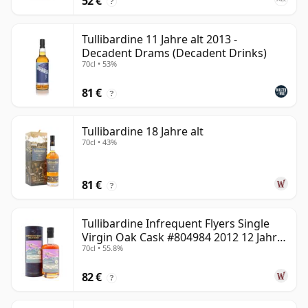
52 €
?
Tullibardine 11 Jahre alt 2013 -
Decadent Drams (Decadent Drinks)
70cl • 53%
81 €
?
Tullibardine 18 Jahre alt
70cl • 43%
81 €
?
Tullibardine Infrequent Flyers Single
Virgin Oak Cask #804984 2012 12 Jahre
70cl • 55.8%
alt
82 €
?