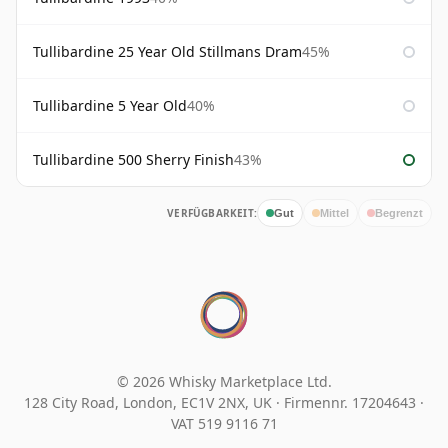
Tullibardine 25 Year Old Stillmans Dram
45%
Tullibardine 5 Year Old
40%
Tullibardine 500 Sherry Finish
43%
VERFÜGBARKEIT:
Gut
Mittel
Begrenzt
© 2026 Whisky Marketplace Ltd.
128 City Road, London, EC1V 2NX, UK ·
Firmennr. 17204643
·
VAT 519 9116 71