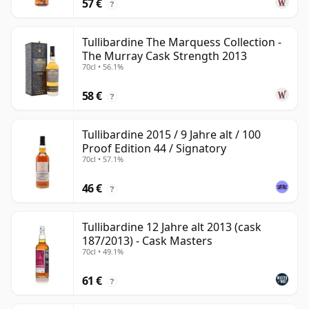
57 €
?
Tullibardine The Marquess Collection -
The Murray Cask Strength 2013
70cl • 56.1%
58 €
?
Tullibardine 2015 / 9 Jahre alt / 100
Proof Edition 44 / Signatory
70cl • 57.1%
46 €
?
Tullibardine 12 Jahre alt 2013 (cask
187/2013) - Cask Masters
70cl • 49.1%
61 €
?