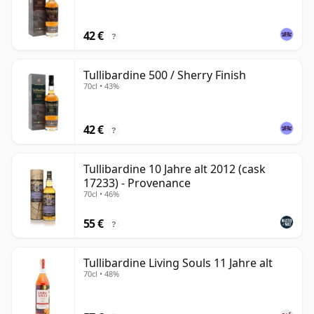
42 €
?
Tullibardine 500 / Sherry Finish
70cl • 43%
42 €
?
Tullibardine 10 Jahre alt 2012 (cask
17233) - Provenance
70cl • 46%
55 €
?
Tullibardine Living Souls 11 Jahre alt
70cl • 48%