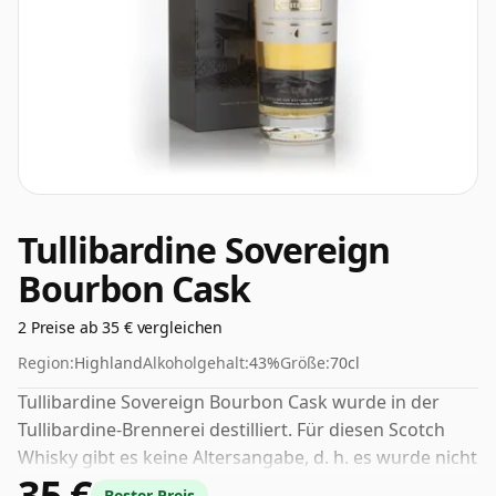
Tullibardine Sovereign
Bourbon Cask
2 Preise ab 35 € vergleichen
Region:
Highland
Alkoholgehalt:
43%
Größe:
70cl
Tullibardine Sovereign Bourbon Cask wurde in der
Tullibardine-Brennerei destilliert. Für diesen Scotch
Whisky gibt es keine Altersangabe, d. h. es wurde nicht
35 €
angegeben, wie lange die Spirituose in der Flasche
Bester Preis