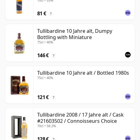
70cl • 53%
81 €
?
Tullibardine 10 Jahre alt, Dumpy
Bottling with Miniature
75cl • 40%
146 €
?
Tullibardine 10 Jahre alt / Bottled 1980s
75cl • 40%
121 €
?
Tullibardine 2008 / 17 Jahre alt / Cask
#21603502 / Connoisseurs Choice
70cl • 58.2%
128 €
?