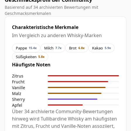
Basierend auf 34 archivierten Bewertungen mit
Geschmacksmerkmalen
Charakteristische Merkmale
Im Vergleich zu anderen Whisky-Marken
Pappe
Milch
Brot
Kakao
15.4x
7.7x
6.8x
5.9x
Süßigkeiten
5.8x
Häufigste Noten
Zitrus
Frucht
Vanille
Malz
Sherry
Apfel
Über 34 archivierte Community-Bewertungen
hinweg wird Tullibardine Whisky am häufigsten
mit Zitrus, Frucht und Vanille-Noten assoziiert,