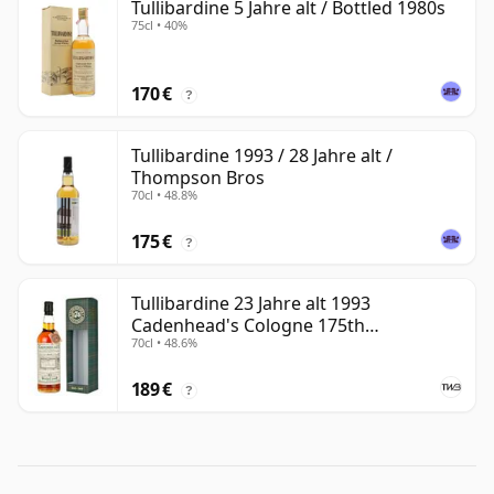
Tullibardine 5 Jahre alt / Bottled 1980s
75cl • 40%
170 €
?
Tullibardine 1993 / 28 Jahre alt /
Thompson Bros
70cl • 48.8%
175 €
?
Tullibardine 23 Jahre alt 1993
Cadenhead's Cologne 175th
70cl • 48.6%
Anniversary
189 €
?