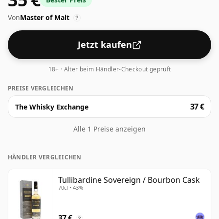
gereift ist. Es ist immer schön, Whiskys zu sehen, die
Von
Master of Malt
mit einem Alkoholgehalt von 43 % abgefüllt werden.
?
Dieser wird in der normalen Größe von 70 cl geliefert.
Jetzt kaufen
18+ · Alter beim Händler-Checkout geprüft
PREISE VERGLEICHEN
37 €
The Whisky Exchange
Alle 1 Preise anzeigen
HÄNDLER VERGLEICHEN
Tullibardine Sovereign / Bourbon Cask
70cl • 43%
37 €
?