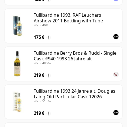
Tullibardine 1993, RAF Leuchars
Airshow 2011 Bottling with Tube
70cl • 40%
175 €
?
Tullibardine Berry Bros & Rudd - Single
Cask #940 1993 26 Jahre alt
70cl • 48.9%
219 €
?
Tullibardine 1993 24 Jahre alt, Douglas
Laing Old Particular, Cask 12026
70cl • 51.5%
219 €
?