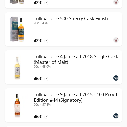
42 €
?
Tullibardine 500 Sherry Cask Finish
70cl • 43%
42 €
?
Tullibardine 4 Jahre alt 2018 Single Cask
(Master of Malt)
70cl • 65.9%
46 €
?
Tullibardine 9 Jahre alt 2015 - 100 Proof
Edition #44 (Signatory)
70cl • 57.1%
46 €
?