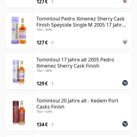
127 €
?
Tomintoul Pedro Ximenez Sherry Cask
Finish Speyside Single M 2005 17 Jahre
70cl • 46%
alt
127 €
?
Tomintoul 17 Jahre alt 2005 Pedro
Ximenez Sherry Cask Finish
70cl • 46%
129 €
?
Tomintoul 20 Jahre alt - Kedem Port
Casks Finish
70cl • 43%
134 €
?