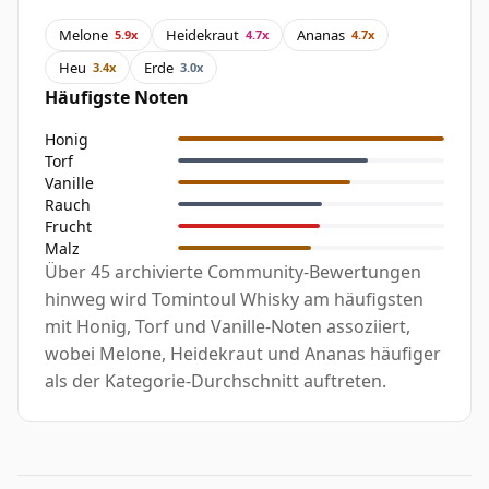
Melone
Heidekraut
Ananas
5.9x
4.7x
4.7x
Heu
Erde
3.4x
3.0x
Häufigste Noten
Honig
Torf
Vanille
Rauch
Frucht
Malz
Über 45 archivierte Community-Bewertungen
hinweg wird Tomintoul Whisky am häufigsten
mit Honig, Torf und Vanille-Noten assoziiert,
wobei Melone, Heidekraut und Ananas häufiger
als der Kategorie-Durchschnitt auftreten.