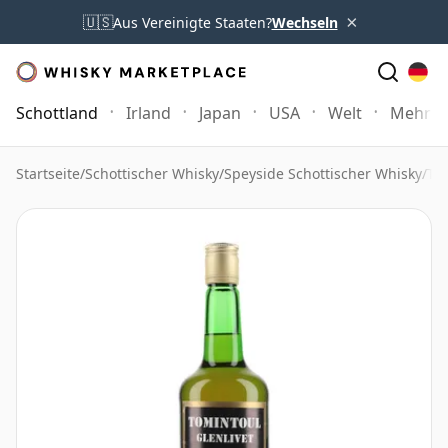
×
🇺🇸
Aus Vereinigte Staaten?
Wechseln
Schottland
Irland
Japan
USA
Welt
Mehr
Startseite
/
Schottischer Whisky
/
Speyside Schottischer Whisky
/
To