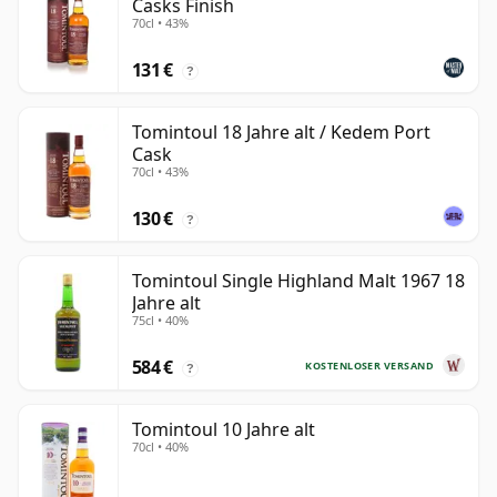
Casks Finish
70cl • 43%
131 €
?
Tomintoul 18 Jahre alt / Kedem Port
Cask
70cl • 43%
130 €
?
Tomintoul Single Highland Malt 1967 18
Jahre alt
75cl • 40%
584 €
KOSTENLOSER VERSAND
?
Tomintoul 10 Jahre alt
70cl • 40%