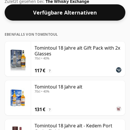
liegt bei 40 %, was am unteren Ende der Whisky-Skala
Zuletzt gesehen bei:
The Whisky Exchange
liegt. Obwohl heutzutage viele Verbraucher darauf
Verfügbare Alternativen
drängen, dass die Hersteller den Alkoholgehalt eher
auf 43 % oder 46 % beschränken, gibt es immer noch
einige feine Whiskys mit geringerem Alkoholgehalt.
EBENFALLS VON TOMINTOUL
Tomintoul 18 Jahre alt Gift Pack with 2x
Glasses
70cl • 40%
117 €
?
Tomintoul 18 Jahre alt
70cl • 40%
131 €
?
Tomintoul 18 Jahre alt - Kedem Port