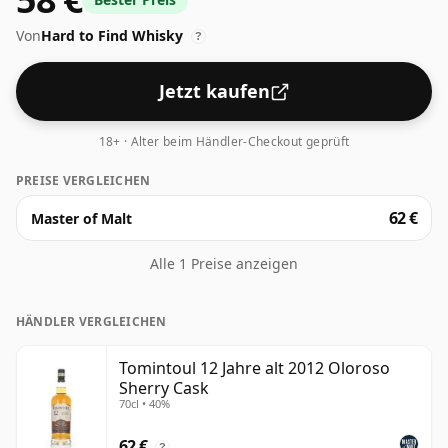
Von
Hard to Find Whisky
?
Jetzt kaufen
18+ · Alter beim Händler-Checkout geprüft
PREISE VERGLEICHEN
62 €
Master of Malt
Alle 1 Preise anzeigen
HÄNDLER VERGLEICHEN
Tomintoul 12 Jahre alt 2012 Oloroso
Sherry Cask
70cl • 40%
62 €
?