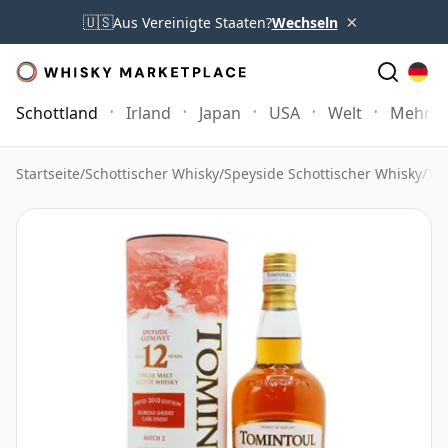
×
🇺🇸
Aus Vereinigte Staaten?
Wechseln
Schottland
Irland
Japan
USA
Welt
Mehr
Startseite
/
Schottischer Whisky
/
Speyside Schottischer Whisky
/
To