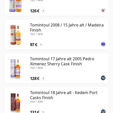
70cl • 46%
alt
126 €
?
Tomintoul 2008 / 15 Jahre alt / Madeira
Finish
70cl • 46%
97 €
?
Tomintoul 17 Jahre alt 2005 Pedro
Ximenez Sherry Cask Finish
70cl • 46%
128 €
?
Tomintoul 18 Jahre alt - Kedem Port
Casks Finish
70cl • 43%
131 €
?