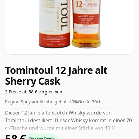
Tomintoul 12 Jahre alt
Sherry Cask
2 Preise ab 58 € vergleichen
Region:
Speyside
Alkoholgehalt:
40%
Größe:
70cl
Dieser 12 Jahre alte Scotch Whisky wurde von
Tomintoul destilliert. Dieser Whisky kommt in einer 70-
cl-Flasche und wurde mit einer Stärke von 40 %
58 €
abgefüllt.
Bester Preis