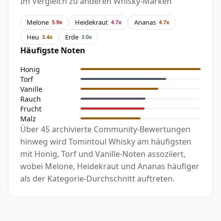
Im Vergleich zu anderen Whisky-Marken
Melone
Heidekraut
Ananas
5.9x
4.7x
4.7x
Heu
Erde
3.4x
3.0x
Häufigste Noten
Honig
Torf
Vanille
Rauch
Frucht
Malz
Über 45 archivierte Community-Bewertungen
hinweg wird Tomintoul Whisky am häufigsten
mit Honig, Torf und Vanille-Noten assoziiert,
wobei Melone, Heidekraut und Ananas häufiger
als der Kategorie-Durchschnitt auftreten.