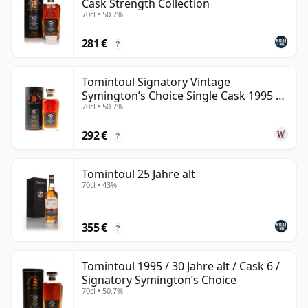
Cask Strength Collection
70cl • 50.7%
281 €
?
Tomintoul Signatory Vintage
Symington’s Choice Single Cask 1995 30
70cl • 50.7%
Jahre alt
292 €
?
Tomintoul 25 Jahre alt
70cl • 43%
355 €
?
Tomintoul 1995 / 30 Jahre alt / Cask 6 /
Signatory Symington’s Choice
70cl • 50.7%