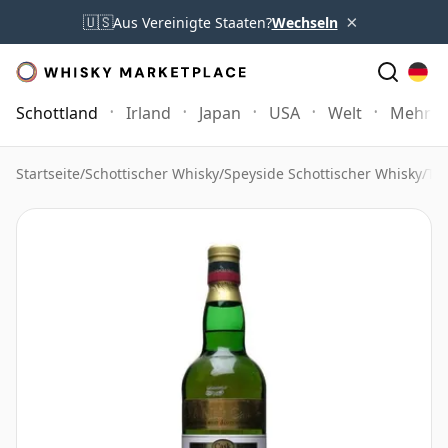
×
🇺🇸
Aus Vereinigte Staaten?
Wechseln
Schottland
Irland
Japan
USA
Welt
Mehr
Startseite
/
Schottischer Whisky
/
Speyside Schottischer Whisky
/
To