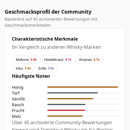
Geschmacksprofil der Community
Basierend auf 45 archivierten Bewertungen mit
Geschmacksmerkmalen
Charakteristische Merkmale
Im Vergleich zu anderen Whisky-Marken
Melone
Heidekraut
Ananas
5.9x
4.7x
4.7x
Heu
Erde
3.4x
3.0x
Häufigste Noten
Honig
Torf
Vanille
Rauch
Frucht
Malz
Über 45 archivierte Community-Bewertungen
hinweg wird Tomintoul Whisky am häufigsten