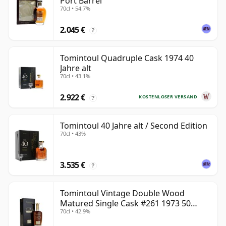
Port Barrel
70cl • 54.7%
2.045 €
?
Tomintoul Quadruple Cask 1974 40
Jahre alt
70cl • 43.1%
2.922 €
KOSTENLOSER VERSAND
?
Tomintoul 40 Jahre alt / Second Edition
70cl • 43%
3.535 €
?
Tomintoul Vintage Double Wood
Matured Single Cask #261 1973 50
70cl • 42.9%
Jahre alt