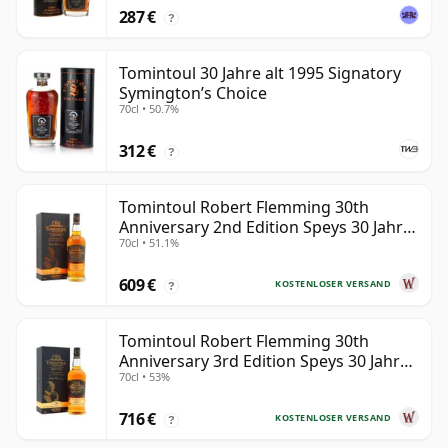
287 €
?
Tomintoul 30 Jahre alt 1995 Signatory
Symington’s Choice
70cl • 50.7%
312 €
?
Tomintoul Robert Flemming 30th
Anniversary 2nd Edition Speys 30 Jahre
70cl • 51.1%
alt
609 €
KOSTENLOSER VERSAND
?
Tomintoul Robert Flemming 30th
Anniversary 3rd Edition Speys 30 Jahre
70cl • 53%
alt
716 €
KOSTENLOSER VERSAND
?