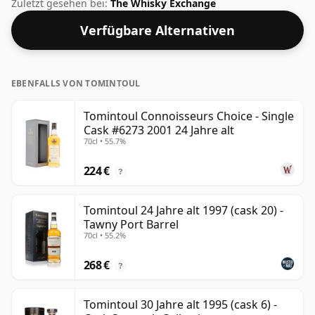
destilliert und im Jahr 2000 abgefüllt. Fans von Whiskys
Zuletzt gesehen bei:
The Whisky Exchange
mit höherer Stärke werden von dieser Abfüllung mit
Verfügbare Alternativen
einem Alkoholgehalt von 50 % nicht enttäuscht sein.
EBENFALLS VON TOMINTOUL
Tomintoul Connoisseurs Choice - Single
Cask #6273 2001 24 Jahre alt
70cl • 55.7%
224 €
?
Tomintoul 24 Jahre alt 1997 (cask 20) -
Tawny Port Barrel
70cl • 55.2%
268 €
?
Tomintoul 30 Jahre alt 1995 (cask 6) -