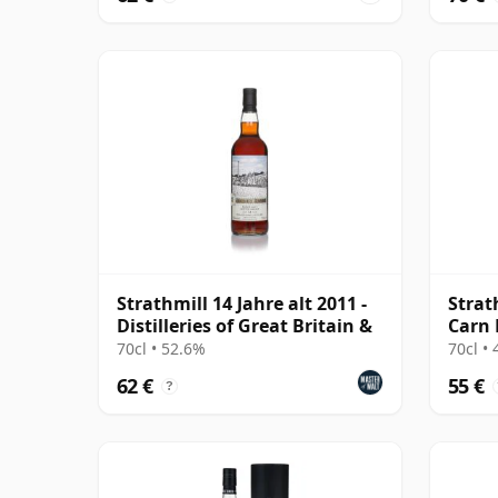
Strathmill 14 Jahre alt 2011 -
Strath
Distilleries of Great Britain &
Carn 
70cl • 52.6%
70cl •
62 €
55 €
?