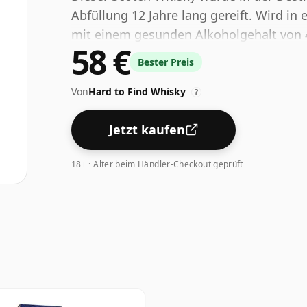
Abfüllung 12 Jahre lang gereift. Wird in 
mit einem gesunden Alkoholgehalt von 4
58 €
Bester Preis
Von
Hard to Find Whisky
?
Jetzt kaufen
18+ · Alter beim Händler-Checkout geprüft