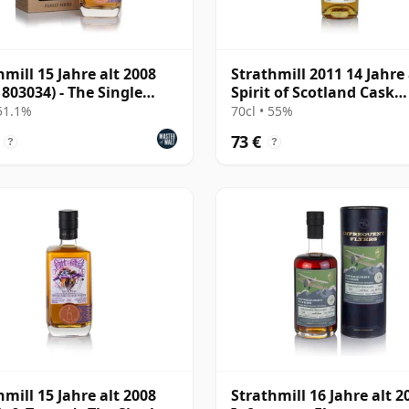
hmill 15 Jahre alt 2008
Strathmill 2011 14 Jahre 
 803034) - The Single
Spirit of Scotland Cask
#805666
 51.1%
70cl • 55%
73 €
?
?
hmill 15 Jahre alt 2008
Strathmill 16 Jahre alt 2