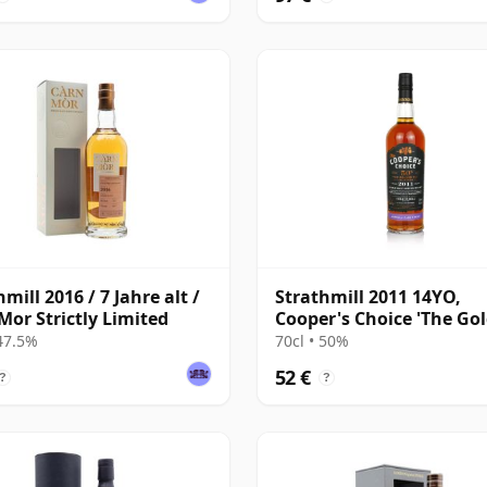
mill 2016 / 7 Jahre alt /
Strathmill 2011 14YO,
Mor Strictly Limited
Cooper's Choice 'The Go
Cut' Collection
 47.5%
70cl • 50%
52 €
?
?