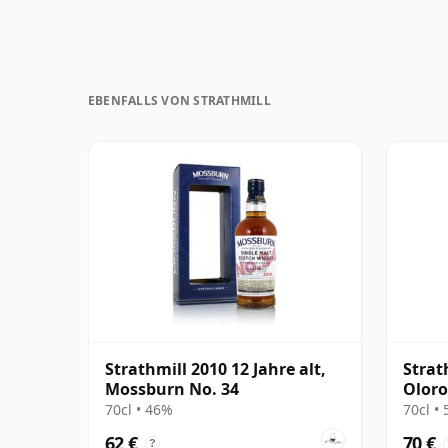
EBENFALLS VON STRATHMILL
Strathmill 2010 12 Jahre alt,
Strath
Mossburn No. 34
Oloro
70cl • 46%
70cl •
62 €
70 €
?