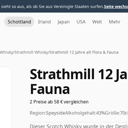
 sieht so aus, als ob Sie aus Vereinigte Staaten surfen.
Seite wechs
Schottland
Irland
Japan
USA
Welt
Mehr
 Whisky
/
Strathmill Whisky
/
Strathmill 12 Jahre alt Flora & Fauna
Strathmill 12 Ja
Fauna
2 Preise ab 58 € vergleichen
Region:
Speyside
Alkoholgehalt:
43%
Größe:
70c
Dieser Scotch Whisky wurde in der Destill