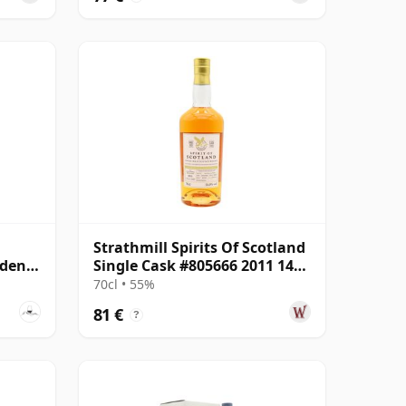
Strathmill Spirits Of Scotland
lden
Single Cask #805666 2011 14
Jahre alt
70cl • 55%
81 €
?