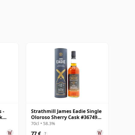
 -
Strathmill James Eadie Single
k
Oloroso Sherry Cask #367496
2011 12 Jahre alt
70cl • 58.3%
77 €
?