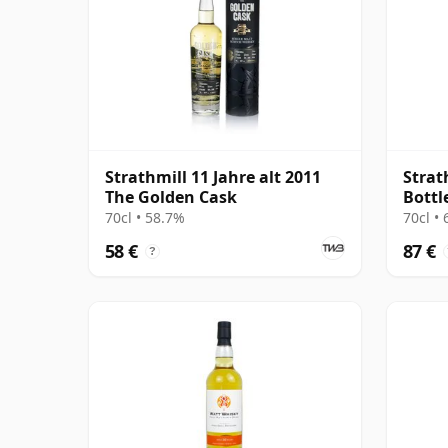
Strathmill 11 Jahre alt 2011
Strat
The Golden Cask
Bottl
Jahre
70cl • 58.7%
70cl •
58 €
87 €
?