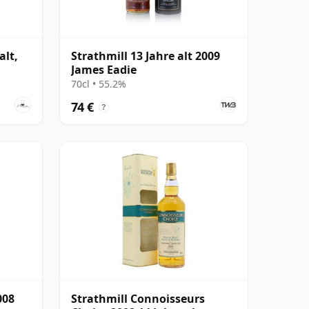
alt,
Strathmill 13 Jahre alt 2009
James Eadie
70cl • 55.2%
74 €
?
008
Strathmill Connoisseurs