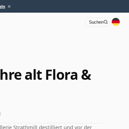
×
eln
Suchen
hre alt Flora &
l
erie Strathmill destilliert und vor der