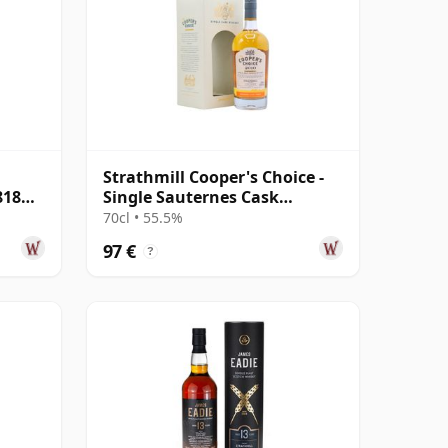
Strathmill Cooper's Choice -
818
Single Sauternes Cask
#8017063 2010 11 Jahre alt
70cl • 55.5%
97 €
?