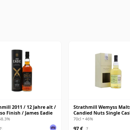
mill 2011 / 12 Jahre alt /
Strathmill Wemyss Malts
so Finish / James Eadie
Candied Nuts Single Cas
2006 12 Jahre alt
 58.3%
70cl • 46%
97 €
?
?