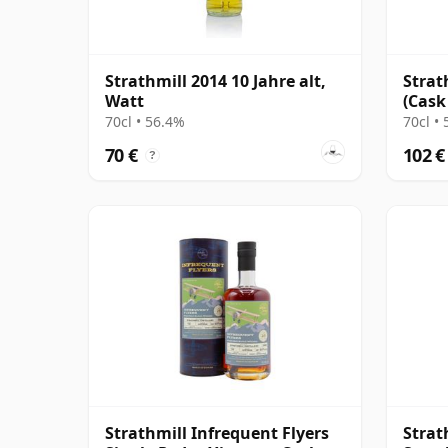
Strathmill 2014 10 Jahre alt,
Strat
Watt
(Cask
Cask
70cl • 56.4%
70cl •
70 €
102 €
?
Strathmill Infrequent Flyers
Strat