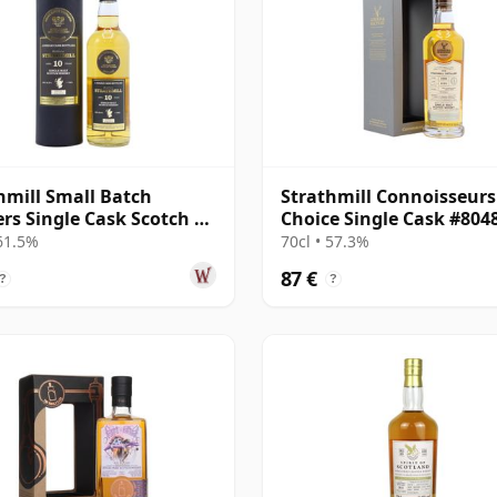
hmill Small Batch
Strathmill Connoisseurs
ers Single Cask Scotch 10
Choice Single Cask #804
 alt
2008 13 Jahre alt
 61.5%
70cl • 57.3%
87 €
?
?