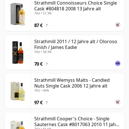
Strathmill Connoisseurs Choice Single
Cask #804818 2008 13 Jahre alt
70cl • 57.3%
87 €
?
Strathmill 2011 / 12 Jahre alt / Oloroso
Finish / James Eadie
70cl • 58.3%
70 €
?
Strathmill Wemyss Malts - Candied
Nuts Single Cask 2006 12 Jahre alt
70cl • 46%
97 €
?
Strathmill Cooper's Choice - Single
Sauternes Cask #8017063 2010 11 Jahre
70cl • 55.5%