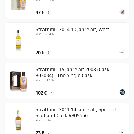
alt
97 €
?
Strathmill 2014 10 Jahre alt, Watt
70cl • 56.4%
70 €
?
Strathmill 15 Jahre alt 2008 (Cask
803034) - The Single Cask
70cl • 51.1%
102 €
?
Strathmill 2011 14 Jahre alt, Spirit of
Scotland Cask #805666
70cl • 55%
73 €
?