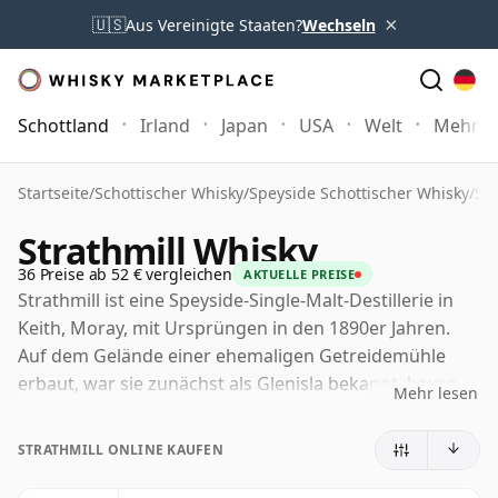
×
🇺🇸
Aus Vereinigte Staaten?
Wechseln
Schottland
Irland
Japan
USA
Welt
Mehr
Startseite
/
Schottischer Whisky
/
Speyside Schottischer Whisky
/
Str
Strathmill Whisky
36 Preise ab 52 € vergleichen
AKTUELLE PREISE
Strathmill ist eine Speyside-Single-Malt-Destillerie in
Keith, Moray, mit Ursprüngen in den 1890er Jahren.
Auf dem Gelände einer ehemaligen Getreidemühle
erbaut, war sie zunächst als Glenisla bekannt, bevor
Mehr lesen
sie unter W. & A. Gilbey den Namen Strathmill annahm.
Die späteren Verbindungen dieses Unternehmens mit
STRATHMILL ONLINE KAUFEN
Justerini & Brooks prägten die langjährige Ausrichtung
der Destillerie auf das Blending.