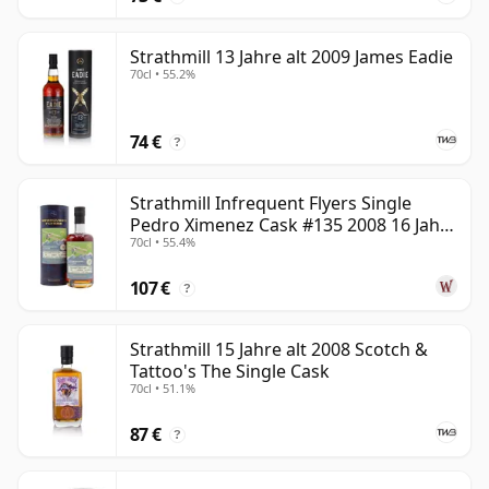
Strathmill 13 Jahre alt 2009 James Eadie
70cl • 55.2%
74 €
?
Strathmill Infrequent Flyers Single
Pedro Ximenez Cask #135 2008 16 Jahre
70cl • 55.4%
alt
107 €
?
Strathmill 15 Jahre alt 2008 Scotch &
Tattoo's The Single Cask
70cl • 51.1%
87 €
?