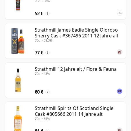
Single Malt seinen Reiz hat.
70cl • 50%
52 €
Strathmill ist eine Erinnerung daran, dass einige der
?
interessantesten Whiskys aus Speyside abseits des
Rampenlichts zu finden sind. Als Einzelabfüllung
Strathmill James Eadie Single Oloroso
Sherry Cask #367496 2011 12 Jahre alt
präsentiert er einen weichen, zurückhaltenden Stil mit
70cl • 58.3%
genug Süße, Textur und Charme, um Trinker zu
belohnen, die die ruhigeren Ecken des Scotch Whisky
77 €
?
erkunden möchten.
Strathmill 12 Jahre alt / Flora & Fauna
70cl • 43%
60 €
?
Strathmill Spirits Of Scotland Single
Cask #805666 2011 14 Jahre alt
70cl • 55%
81 €