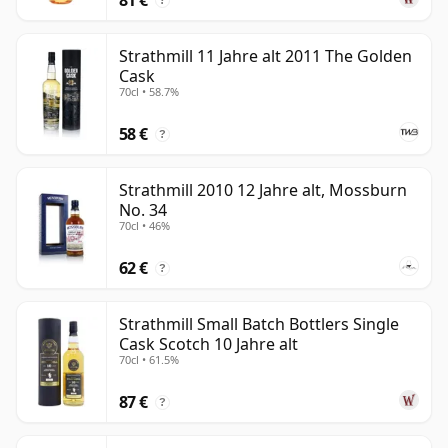
?
Strathmill 11 Jahre alt 2011 The Golden
Cask
70cl • 58.7%
58 €
?
Strathmill 2010 12 Jahre alt, Mossburn
No. 34
70cl • 46%
62 €
?
Strathmill Small Batch Bottlers Single
Cask Scotch 10 Jahre alt
70cl • 61.5%
87 €
?