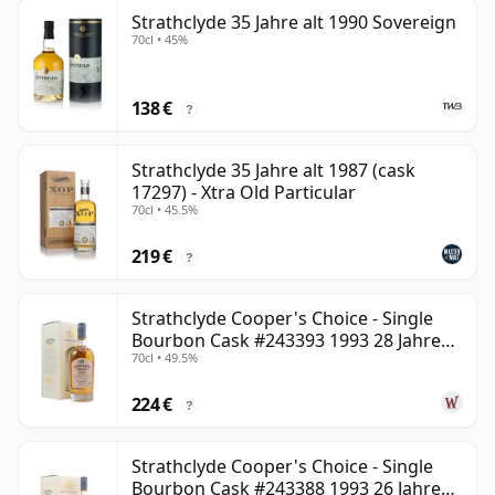
Strathclyde 35 Jahre alt 1990 Sovereign
70cl • 45%
138 €
?
Strathclyde 35 Jahre alt 1987 (cask
17297) - Xtra Old Particular
70cl • 45.5%
219 €
?
Strathclyde Cooper's Choice - Single
Bourbon Cask #243393 1993 28 Jahre
70cl • 49.5%
alt
224 €
?
Strathclyde Cooper's Choice - Single
Bourbon Cask #243388 1993 26 Jahre