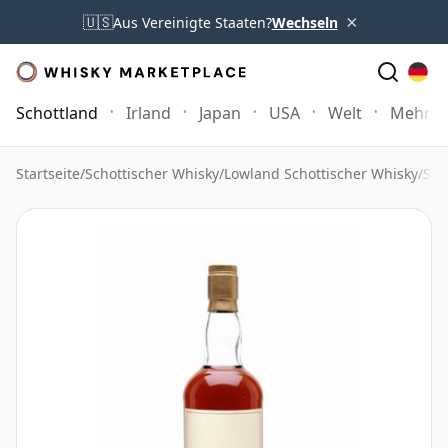
×
🇺🇸
Aus Vereinigte Staaten?
Wechseln
Schottland
Irland
Japan
USA
Welt
Mehr
Startseite
/
Schottischer Whisky
/
Lowland Schottischer Whisky
/
Str