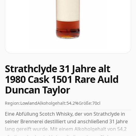
Strathclyde 31 Jahre alt
1980 Cask 1501 Rare Auld
Duncan Taylor
Region:
Lowland
Alkoholgehalt:
54.2%
Größe:
70cl
Eine Abfüllung Scotch Whisky, der von Strathclyde in
seiner Brennerei destilliert und anschließend 31 Jahre
lang gereift wurde. Mit einem Alkoholgehalt von 54,2