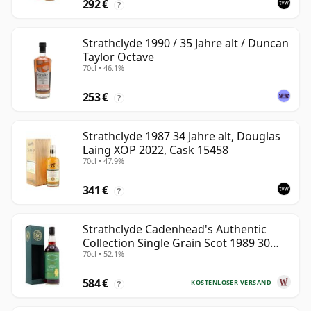
292 €
?
Strathclyde 1990 / 35 Jahre alt / Duncan
Taylor Octave
70cl • 46.1%
253 €
?
Strathclyde 1987 34 Jahre alt, Douglas
Laing XOP 2022, Cask 15458
70cl • 47.9%
341 €
?
Strathclyde Cadenhead's Authentic
Collection Single Grain Scot 1989 30
70cl • 52.1%
Jahre alt
584 €
KOSTENLOSER VERSAND
?