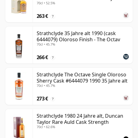
70cl • 52.5%
alt
263 €
?
Strathclyde 35 Jahre alt 1990 (cask
6444079) Oloroso Finish - The Octav
70cl • 45.7%
266 €
?
Strathclyde The Octave Single Oloroso
Sherry Cask #6444079 1990 35 Jahre alt
70cl • 45.7%
273 €
?
Strathclyde 1980 24 Jahre alt, Duncan
Taylor Rare Auld Cask Strength
70cl • 62.6%