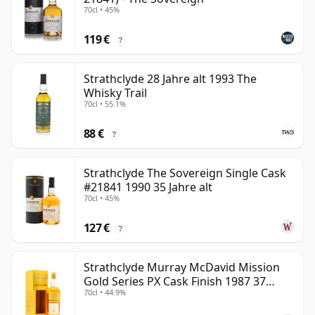
70cl • 45%
119 €
?
Strathclyde 28 Jahre alt 1993 The
Whisky Trail
70cl • 55.1%
88 €
?
Strathclyde The Sovereign Single Cask
#21841 1990 35 Jahre alt
70cl • 45%
127 €
?
Strathclyde Murray McDavid Mission
Gold Series PX Cask Finish 1987 37
70cl • 44.9%
Jahre alt