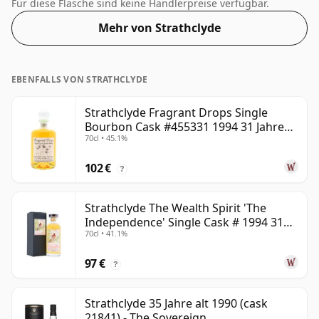
% kann dieser Whisky als höherprozentiger Whisky
Für diese Flasche sind keine Händlerpreise verfügbar.
angesehen werden. Erhältlich in der regulären
Mehr von Strathclyde
Flaschengröße von 70 cl.
EBENFALLS VON STRATHCLYDE
Strathclyde Fragrant Drops Single
Bourbon Cask #455331 1994 31 Jahre
70cl • 45.1%
alt
102 €
?
Strathclyde The Wealth Spirit 'The
Independence' Single Cask # 1994 31
70cl • 41.1%
Jahre alt
97 €
?
Strathclyde 35 Jahre alt 1990 (cask
21841) - The Sovereign