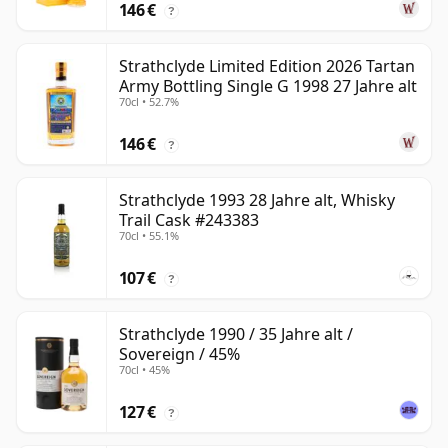
146 €
?
Strathclyde Limited Edition 2026 Tartan
Army Bottling Single G 1998 27 Jahre alt
70cl • 52.7%
146 €
?
Strathclyde 1993 28 Jahre alt, Whisky
Trail Cask #243383
70cl • 55.1%
107 €
?
Strathclyde 1990 / 35 Jahre alt /
Sovereign / 45%
70cl • 45%
127 €
?