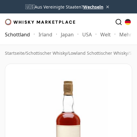
×
🇺🇸
Aus Vereinigte Staaten?
Wechseln
Schottland
Irland
Japan
USA
Welt
Mehr
Startseite
/
Schottischer Whisky
/
Lowland Schottischer Whisky
/
Str