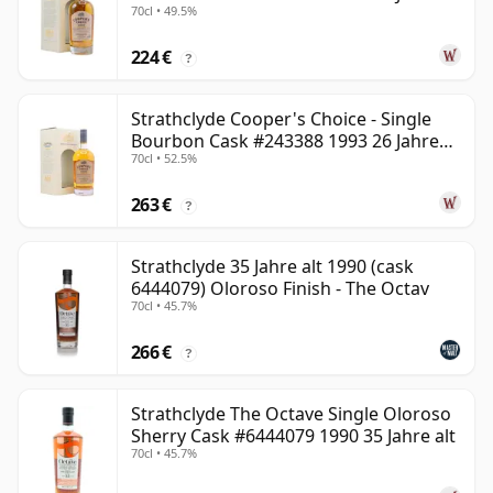
70cl • 49.5%
alt
224 €
?
Strathclyde Cooper's Choice - Single
Bourbon Cask #243388 1993 26 Jahre
70cl • 52.5%
alt
263 €
?
Strathclyde 35 Jahre alt 1990 (cask
6444079) Oloroso Finish - The Octav
70cl • 45.7%
266 €
?
Strathclyde The Octave Single Oloroso
Sherry Cask #6444079 1990 35 Jahre alt
70cl • 45.7%