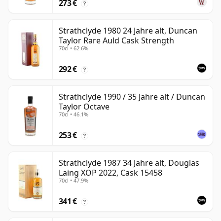
273 €
?
Strathclyde 1980 24 Jahre alt, Duncan
Taylor Rare Auld Cask Strength
70cl • 62.6%
292 €
?
Strathclyde 1990 / 35 Jahre alt / Duncan
Taylor Octave
70cl • 46.1%
253 €
?
Strathclyde 1987 34 Jahre alt, Douglas
Laing XOP 2022, Cask 15458
70cl • 47.9%
341 €
?