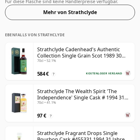
cl-Flasche geliefert.
Für diese Flasche sind keine Händlerpreise verfügbar.
Mehr von Strathclyde
EBENFALLS VON STRATHCLYDE
Strathclyde Cadenhead's Authentic
Collection Single Grain Scot 1989 30
70cl • 52.1%
Jahre alt
584 €
KOSTENLOSER VERSAND
?
Strathclyde The Wealth Spirit 'The
Independence' Single Cask # 1994 31
70cl • 41.1%
Jahre alt
97 €
?
Strathclyde Fragrant Drops Single
Bourbon Cask #455331 1994 31 Jahre