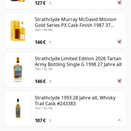
127 €
?
Strathclyde Murray McDavid Mission
Gold Series PX Cask Finish 1987 37
70cl • 44.9%
Jahre alt
146 €
?
Strathclyde Limited Edition 2026 Tartan
Army Bottling Single G 1998 27 Jahre alt
70cl • 52.7%
146 €
?
Strathclyde 1993 28 Jahre alt, Whisky
Trail Cask #243383
70cl • 55.1%
107 €
?