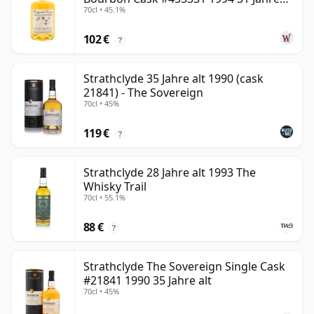
70cl • 45.1%
alt
102 €
?
Strathclyde 35 Jahre alt 1990 (cask
21841) - The Sovereign
70cl • 45%
119 €
?
Strathclyde 28 Jahre alt 1993 The
Whisky Trail
70cl • 55.1%
88 €
?
Strathclyde The Sovereign Single Cask
#21841 1990 35 Jahre alt
70cl • 45%