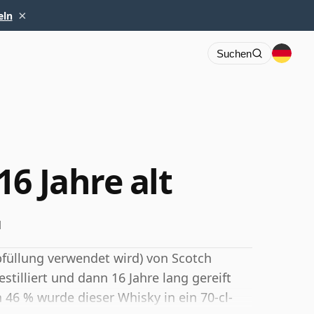
×
eln
Suchen
6 Jahre alt
l
Abfüllung verwendet wird) von Scotch
stilliert und dann 16 Jahre lang gereift
 46 % wurde dieser Whisky in ein 70-cl-