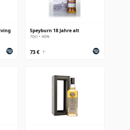
iving
Speyburn 18 Jahre alt
70cl • 40%
73 €
?