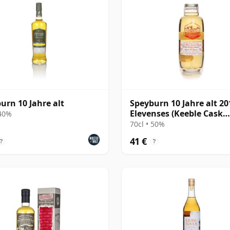
urn 10 Jahre alt
Speyburn 10 Jahre alt 20
Elevenses (Keeble Cask
 40%
Company)
70cl • 50%
41 €
?
?