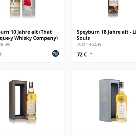
urn 10 Jahre alt (That
Speyburn 18 Jahre alt - L
ique-y Whisky Company)
Souls
 49.5%
70cl • 46.5%
72 €
?
?