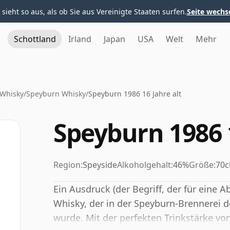
 sieht so aus, als ob Sie aus Vereinigte Staaten surfen.
Seite wechs
Schottland
Irland
Japan
USA
Welt
Mehr
 Whisky
/
Speyburn Whisky
/
Speyburn 1986 16 Jahre alt
Speyburn 1986 1
Region:
Speyside
Alkoholgehalt:
46%
Größe:
70c
Ein Ausdruck (der Begriff, der für eine 
Whisky, der in der Speyburn-Brennerei de
wurde. Mit der perfekten Trinkstärke von