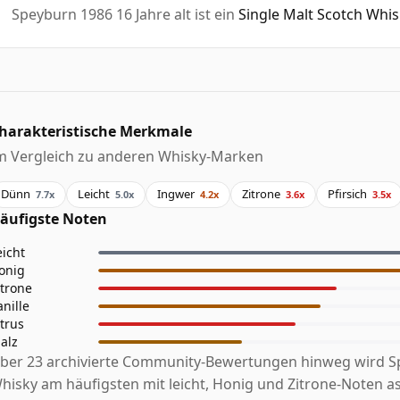
Speyburn 1986 16 Jahre alt ist ein
Single Malt Scotch Whi
harakteristische Merkmale
m Vergleich zu anderen Whisky-Marken
Dünn
Leicht
Ingwer
Zitrone
Pfirsich
7.7x
5.0x
4.2x
3.6x
3.5x
äufigste Noten
eicht
onig
itrone
anille
itrus
alz
ber 23 archivierte Community-Bewertungen hinweg wird 
hisky am häufigsten mit leicht, Honig und Zitrone-Noten as