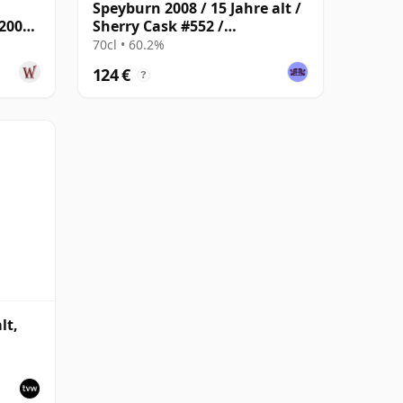
Speyburn 2008 / 15 Jahre alt /
 2008
Sherry Cask #552 /
Connoisseurs Choice
70cl • 60.2%
124 €
?
lt,