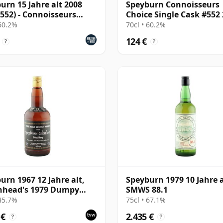
urn 15 Jahre alt 2008
Speyburn Connoisseurs
 552) - Connoisseurs
Choice Single Cask #552
e
15 Jahre alt
 60.2%
70cl • 60.2%
124 €
?
?
urn 1967 12 Jahre alt,
Speyburn 1979 10 Jahre a
nhead's 1979 Dumpy
SMWS 88.1
ing
 45.7%
75cl • 67.1%
 €
2.435 €
?
?