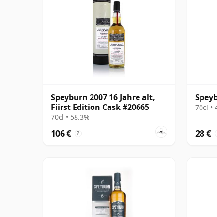
Speyburn 2007 16 Jahre alt,
Speyb
Fiirst Edition Cask #20665
70cl •
70cl • 58.3%
106 €
28 €
?