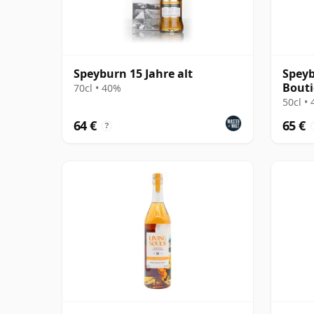
Speyburn 15 Jahre alt
Speyb
Bout
70cl • 40%
50cl •
64 €
65 €
?