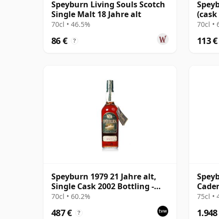
Speyburn Living Souls Scotch
Speyb
Single Malt 18 Jahre alt
(cask
Choic
70cl • 46.5%
70cl •
86 €
113 €
?
Speyburn 1979 21 Jahre alt,
Speyb
Single Cask 2002 Bottling -
Cade
Cask 1132
Bottl
70cl • 60.2%
75cl •
487 €
1.948
?