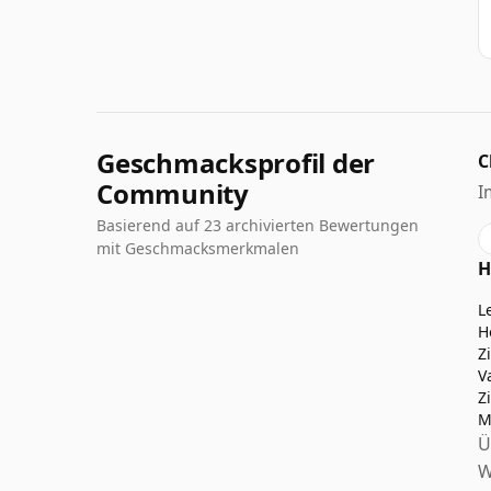
Geschmacksprofil der
C
Community
I
Basierend auf 23 archivierten Bewertungen
mit Geschmacksmerkmalen
H
L
H
Z
V
Z
M
Ü
W