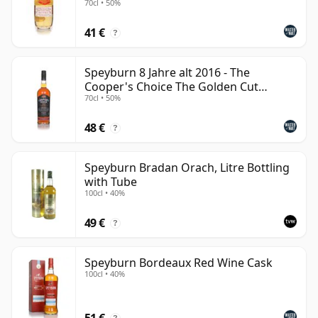
70cl • 50%
Speyburn lässt sich am besten als unprätentiöser, aber
41 €
verlässlicher Speyside-Malt beschreiben. Er bietet
?
klassische regionale Fruchtigkeit und Süße ohne
übermäßige Schwere oder Komplexität und ist damit
Speyburn 8 Jahre alt 2016 - The
Cooper's Choice The Golden Cut
eine gute Wahl für Genießer, die einen sauberen,
70cl • 50%
Collecti
zugänglichen Single Malt mit echter Destillerie-
Geschichte suchen.
48 €
?
Speyburn Bradan Orach, Litre Bottling
with Tube
100cl • 40%
49 €
?
Speyburn Bordeaux Red Wine Cask
100cl • 40%
51 €