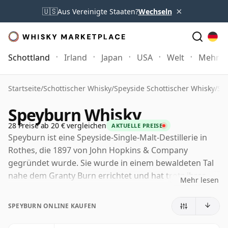
×
🇺🇸
Aus Vereinigte Staaten?
Wechseln
Schottland
Irland
Japan
USA
Welt
Mehr
Startseite
/
Schottischer Whisky
/
Speyside Schottischer Whisky
/
Sp
Speyburn Whisky
28 Preise ab 20 € vergleichen
AKTUELLE PREISE
Speyburn ist eine Speyside-Single-Malt-Destillerie in
Rothes, die 1897 von John Hopkins & Company
gegründet wurde. Sie wurde in einem bewaldeten Tal
nahe dem Granty Burn errichtet und hat trotz ihrer
Mehr lesen
Geschichte, die sie fest in den spätviktorianischen
Whisky-Boom der Region einbettet, stets eine etwas
SPEYBURN ONLINE KAUFEN
ruhigere Identität bewahrt als einige ihrer Speyside-
Nachbarn.