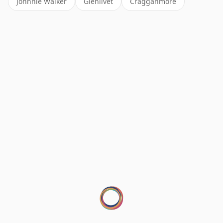
Johnnie Walker
Glenlivet
Cragganmore