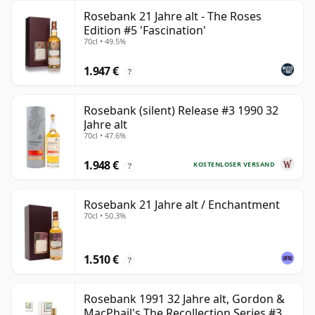
Rosebank 21 Jahre alt - The Roses
Edition #5 'Fascination'
70cl • 49.5%
1.947 €
?
Rosebank (silent) Release #3 1990 32
Jahre alt
70cl • 47.6%
1.948 €
KOSTENLOSER VERSAND
?
Rosebank 21 Jahre alt / Enchantment
70cl • 50.3%
1.510 €
?
Rosebank 1991 32 Jahre alt, Gordon &
MacPhail's The Recollection Series #3 -