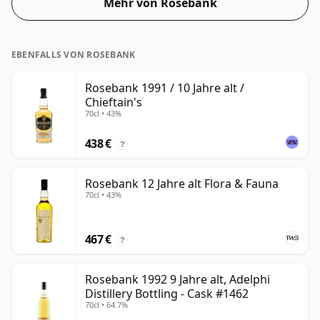
Mehr von Rosebank
EBENFALLS VON ROSEBANK
Rosebank 1991 / 10 Jahre alt /
Chieftain's
70cl • 43%
438 €
?
Rosebank 12 Jahre alt Flora & Fauna
70cl • 43%
467 €
?
Rosebank 1992 9 Jahre alt, Adelphi
Distillery Bottling - Cask #1462
70cl • 64.7%