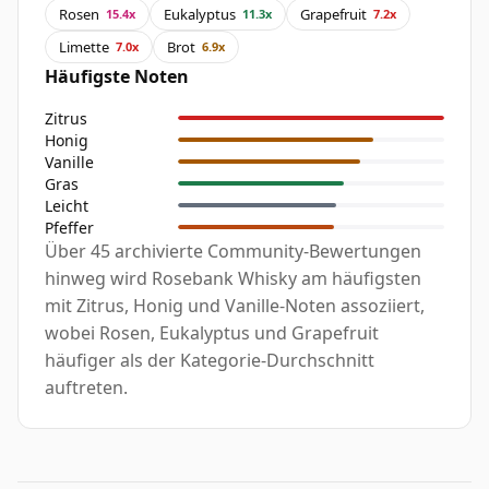
Rosen
Eukalyptus
Grapefruit
15.4x
11.3x
7.2x
Limette
Brot
7.0x
6.9x
Häufigste Noten
Zitrus
Honig
Vanille
Gras
Leicht
Pfeffer
Über 45 archivierte Community-Bewertungen
hinweg wird Rosebank Whisky am häufigsten
mit Zitrus, Honig und Vanille-Noten assoziiert,
wobei Rosen, Eukalyptus und Grapefruit
häufiger als der Kategorie-Durchschnitt
auftreten.