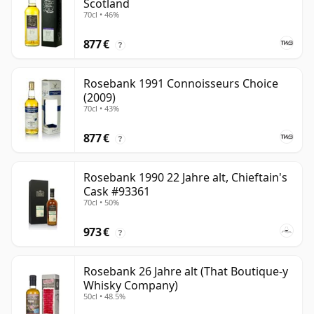
Scotland
70cl • 46%
877 €
?
Rosebank 1991 Connoisseurs Choice
(2009)
70cl • 43%
877 €
?
Rosebank 1990 22 Jahre alt, Chieftain's
Cask #93361
70cl • 50%
973 €
?
Rosebank 26 Jahre alt (That Boutique-y
Whisky Company)
50cl • 48.5%