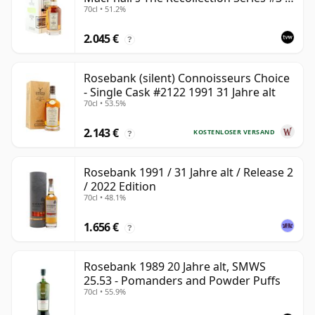
70cl • 51.2%
Cask 2114
2.045 €
?
Rosebank (silent) Connoisseurs Choice
- Single Cask #2122 1991 31 Jahre alt
70cl • 53.5%
2.143 €
KOSTENLOSER VERSAND
?
Rosebank 1991 / 31 Jahre alt / Release 2
/ 2022 Edition
70cl • 48.1%
1.656 €
?
Rosebank 1989 20 Jahre alt, SMWS
25.53 - Pomanders and Powder Puffs
70cl • 55.9%