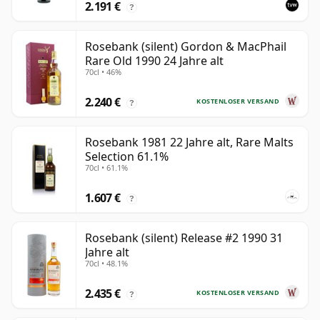
2.191 €
?
Rosebank (silent) Gordon & MacPhail
Rare Old 1990 24 Jahre alt
70cl • 46%
2.240 €
KOSTENLOSER VERSAND
?
Rosebank 1981 22 Jahre alt, Rare Malts
Selection 61.1%
70cl • 61.1%
1.607 €
?
Rosebank (silent) Release #2 1990 31
Jahre alt
70cl • 48.1%
2.435 €
KOSTENLOSER VERSAND
?