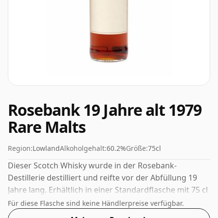
Rosebank 19 Jahre alt 1979
Rare Malts
Region:
Lowland
Alkoholgehalt:
60.2%
Größe:
75cl
Dieser Scotch Whisky wurde in der Rosebank-
Destillerie destilliert und reifte vor der Abfüllung 19
Jahre lang. Erhältlich in einer Standardflasche mit 75 cl
und einer nicht standardmäßigen Stärke von 60,2 %.
Für diese Flasche sind keine Händlerpreise verfügbar.