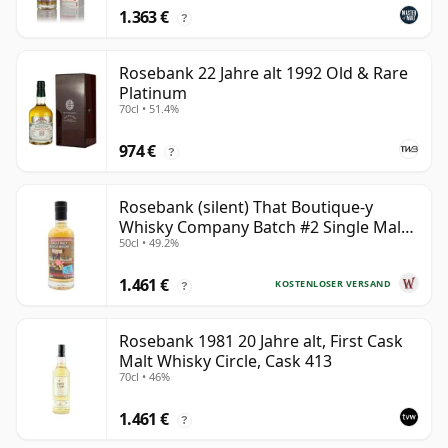
1.363 €
?
Rosebank 22 Jahre alt 1992 Old & Rare
Platinum
70cl • 51.4%
974 €
?
Rosebank (silent) That Boutique-y
Whisky Company Batch #2 Single Mal
50cl • 49.2%
28 Jahre alt
1.461 €
KOSTENLOSER VERSAND
?
Rosebank 1981 20 Jahre alt, First Cask
Malt Whisky Circle, Cask 413
70cl • 46%
1.461 €
?