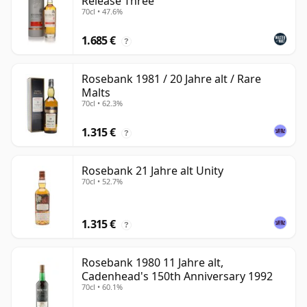
Release Three
70cl • 47.6%
1.685 €
?
Rosebank 1981 / 20 Jahre alt / Rare
Malts
70cl • 62.3%
1.315 €
?
Rosebank 21 Jahre alt Unity
70cl • 52.7%
1.315 €
?
Rosebank 1980 11 Jahre alt,
Cadenhead's 150th Anniversary 1992
70cl • 60.1%