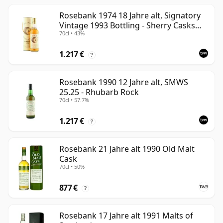
Rosebank 1974 18 Jahre alt, Signatory
Vintage 1993 Bottling - Sherry Casks
70cl • 43%
#5047-5049
1.217 €
?
Rosebank 1990 12 Jahre alt, SMWS
25.25 - Rhubarb Rock
70cl • 57.7%
1.217 €
?
Rosebank 21 Jahre alt 1990 Old Malt
Cask
70cl • 50%
877 €
?
Rosebank 17 Jahre alt 1991 Malts of