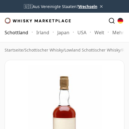
×
🇺🇸
Aus Vereinigte Staaten?
Wechseln
Schottland
Irland
Japan
USA
Welt
Mehr
Startseite
/
Schottischer Whisky
/
Lowland Schottischer Whisky
/
Ros