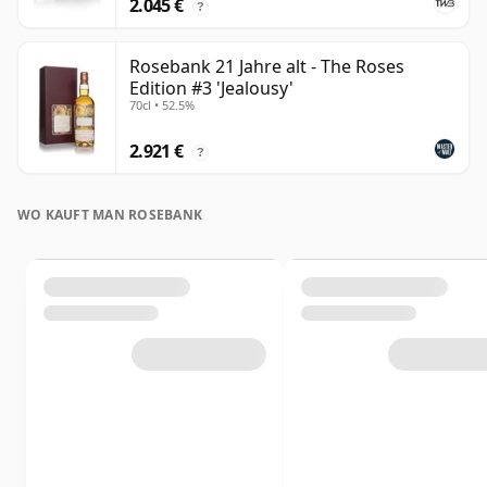
2.045 €
?
Rosebank 21 Jahre alt - The Roses
Edition #3 'Jealousy'
70cl • 52.5%
2.921 €
?
WO KAUFT MAN ROSEBANK