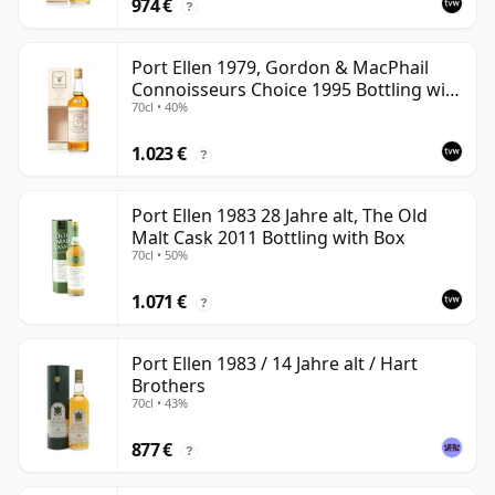
974 €
?
Port Ellen 1979, Gordon & MacPhail
Connoisseurs Choice 1995 Bottling with
70cl • 40%
Box
1.023 €
?
Port Ellen 1983 28 Jahre alt, The Old
Malt Cask 2011 Bottling with Box
70cl • 50%
1.071 €
?
Port Ellen 1983 / 14 Jahre alt / Hart
Brothers
70cl • 43%
877 €
?