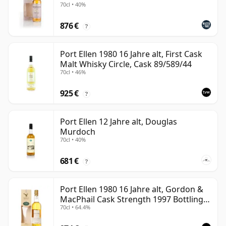
70cl • 40%
876 €
?
Port Ellen 1980 16 Jahre alt, First Cask
Malt Whisky Circle, Cask 89/589/44
70cl • 46%
925 €
?
Port Ellen 12 Jahre alt, Douglas
Murdoch
70cl • 40%
681 €
?
Port Ellen 1980 16 Jahre alt, Gordon &
MacPhail Cask Strength 1997 Bottling
70cl • 64.4%
with Box