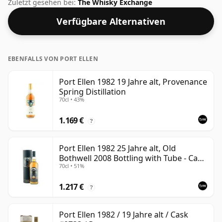
Abfüllung von Port Ellen. Dieser Whisky wird in einer
Zuletzt gesehen bei:
The Whisky Exchange
normalen 70-cl-Flasche geliefert und hat eine ziemlich
Verfügbare Alternativen
normale Stärke von 40 %.
EBENFALLS VON PORT ELLEN
Port Ellen 1982 19 Jahre alt, Provenance
Spring Distillation
70cl • 43%
1.169 €
?
Port Ellen 1982 25 Jahre alt, Old
Bothwell 2008 Bottling with Tube - Cask
70cl • 51%
#2555
1.217 €
?
Port Ellen 1982 / 19 Jahre alt / Cask