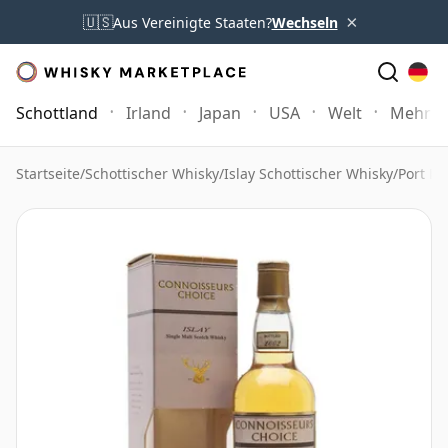
×
🇺🇸
Aus Vereinigte Staaten?
Wechseln
Schottland
Irland
Japan
USA
Welt
Mehr
Startseite
/
Schottischer Whisky
/
Islay Schottischer Whisky
/
Port El