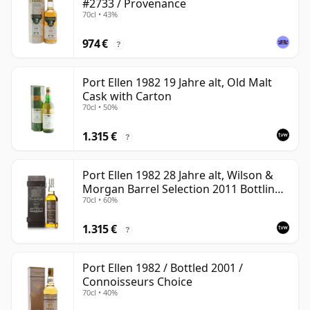
#2733 / Provenance
70cl • 43%
974 €
?
Port Ellen 1982 19 Jahre alt, Old Malt
Cask with Carton
70cl • 50%
1.315 €
?
Port Ellen 1982 28 Jahre alt, Wilson &
Morgan Barrel Selection 2011 Bottling
70cl • 60%
with Box
1.315 €
?
Port Ellen 1982 / Bottled 2001 /
Connoisseurs Choice
70cl • 40%