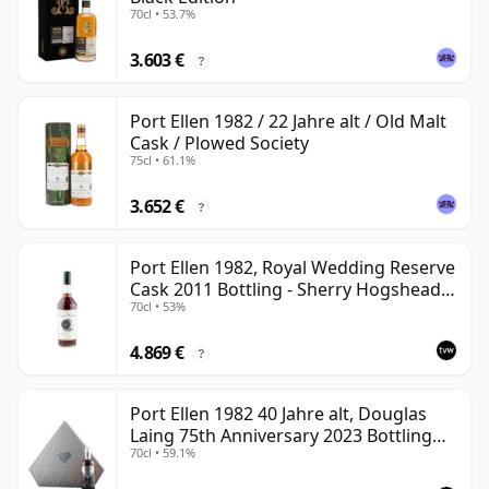
70cl • 53.7%
3.603 €
?
Port Ellen 1982 / 22 Jahre alt / Old Malt
Cask / Plowed Society
75cl • 61.1%
3.652 €
?
Port Ellen 1982, Royal Wedding Reserve
Cask 2011 Bottling - Sherry Hogshead
70cl • 53%
#2290
4.869 €
?
Port Ellen 1982 40 Jahre alt, Douglas
Laing 75th Anniversary 2023 Bottling
70cl • 59.1%
with Presentation