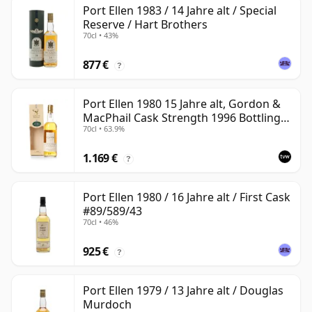
Port Ellen 1983 / 14 Jahre alt / Special
Reserve / Hart Brothers
70cl • 43%
877 €
?
Port Ellen 1980 15 Jahre alt, Gordon &
MacPhail Cask Strength 1996 Bottling
70cl • 63.9%
with Box
1.169 €
?
Port Ellen 1980 / 16 Jahre alt / First Cask
#89/589/43
70cl • 46%
925 €
?
Port Ellen 1979 / 13 Jahre alt / Douglas
Murdoch