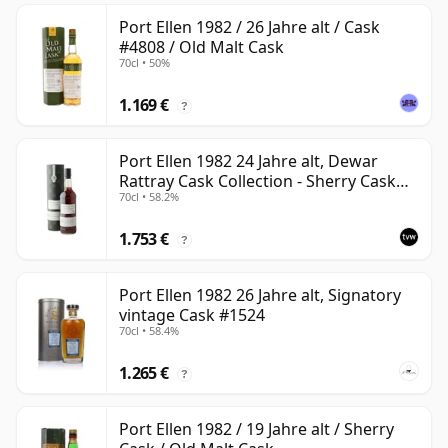
Port Ellen 1982 / 26 Jahre alt / Cask
#4808 / Old Malt Cask
70cl • 50%
1.169 €
?
Port Ellen 1982 24 Jahre alt, Dewar
Rattray Cask Collection - Sherry Cask
70cl • 58.2%
#2463
1.753 €
?
Port Ellen 1982 26 Jahre alt, Signatory
vintage Cask #1524
70cl • 58.4%
1.265 €
?
Port Ellen 1982 / 19 Jahre alt / Sherry