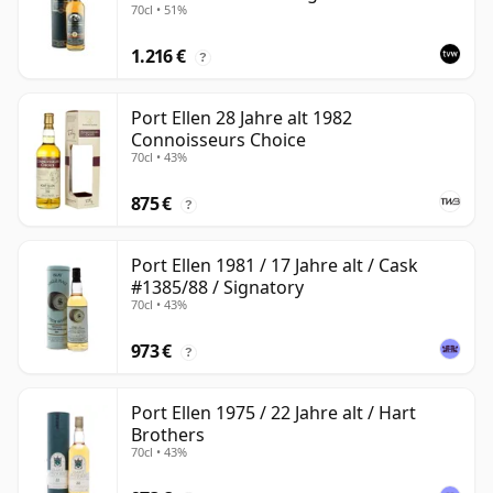
70cl • 51%
#2555
1.216 €
?
Port Ellen 28 Jahre alt 1982
Connoisseurs Choice
70cl • 43%
875 €
?
Port Ellen 1981 / 17 Jahre alt / Cask
#1385/88 / Signatory
70cl • 43%
973 €
?
Port Ellen 1975 / 22 Jahre alt / Hart
Brothers
70cl • 43%