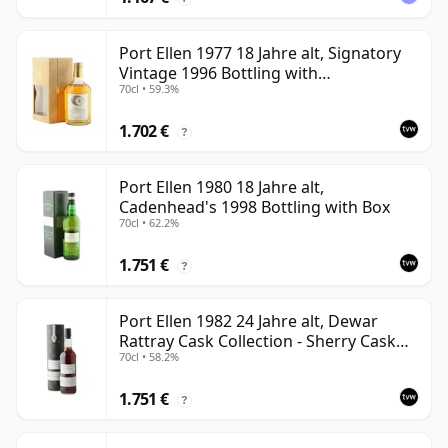
Port Ellen 1977 18 Jahre alt, Signatory
Vintage 1996 Bottling with
70cl • 59.3%
Presentation Box - Cask 5566
1.702 €
?
Port Ellen 1980 18 Jahre alt,
Cadenhead's 1998 Bottling with Box
70cl • 62.2%
1.751 €
?
Port Ellen 1982 24 Jahre alt, Dewar
Rattray Cask Collection - Sherry Cask
70cl • 58.2%
#2463
1.751 €
?