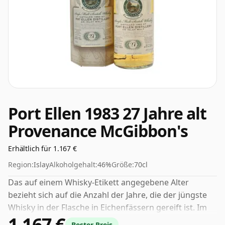
Port Ellen 1983 27 Jahre alt
Provenance McGibbon's
Erhältlich für 1.167 €
Region:
Islay
Alkoholgehalt:
46%
Größe:
70cl
Das auf einem Whisky-Etikett angegebene Alter
bezieht sich auf die Anzahl der Jahre, die der jüngste
Whisky in der Flasche in Eichenfässern gereift ist. Im
1.167 €
Fall dieses Scotch Whiskys aus Port Ellen sind das 27
Bester Preis