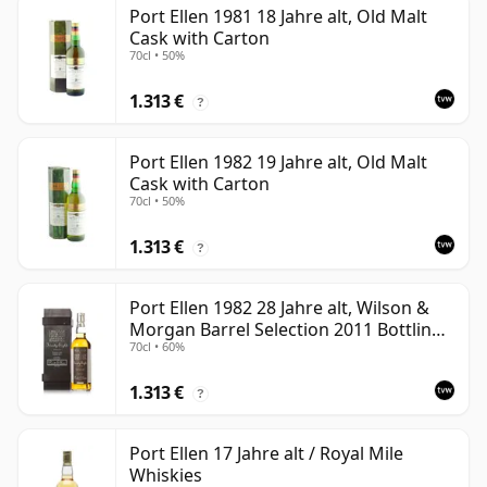
Port Ellen 1981 18 Jahre alt, Old Malt
Cask with Carton
70cl • 50%
1.313 €
?
Port Ellen 1982 19 Jahre alt, Old Malt
Cask with Carton
70cl • 50%
1.313 €
?
Port Ellen 1982 28 Jahre alt, Wilson &
Morgan Barrel Selection 2011 Bottling
70cl • 60%
with Box
1.313 €
?
Port Ellen 17 Jahre alt / Royal Mile
Whiskies