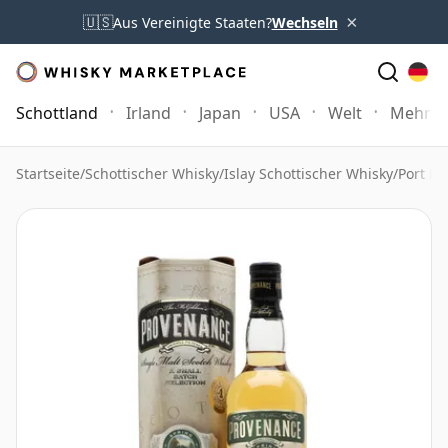
×
🇺🇸
Aus Vereinigte Staaten?
Wechseln
Schottland
Irland
Japan
USA
Welt
Mehr
Startseite
/
Schottischer Whisky
/
Islay Schottischer Whisky
/
Port El