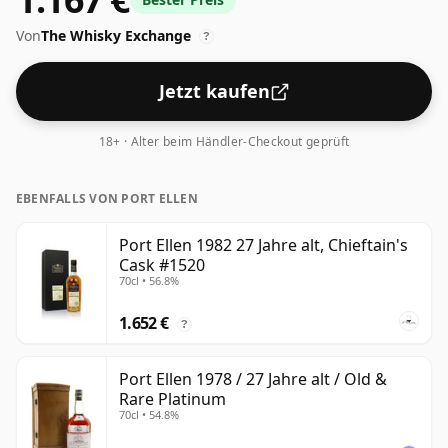
Jahre. Es ist immer schön, Whiskys zu sehen, die mit
Von
The Whisky Exchange
einem Alkoholgehalt von 46 % abgefüllt werden.
?
Dieser wird in der normalen Größe von 70 cl geliefert.
Jetzt kaufen
18+ · Alter beim Händler-Checkout geprüft
EBENFALLS VON PORT ELLEN
Port Ellen 1982 27 Jahre alt, Chieftain's
Cask #1520
70cl • 56.8%
1.652 €
?
Port Ellen 1978 / 27 Jahre alt / Old &
Rare Platinum
70cl • 54.8%