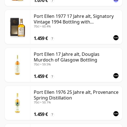
1.070 €
?
Port Ellen 1977 17 Jahre alt, Signatory
Vintage 1994 Bottling with
70cl • 60.4%
Presentation Box - Cask 5560
1.459 €
?
Port Ellen 17 Jahre alt, Douglas
Murdoch of Glasgow Bottling
70cl • 59.5%
1.459 €
?
Port Ellen 1976 25 Jahre alt, Provenance
Spring Distillation
70cl • 50.1%
1.459 €
?