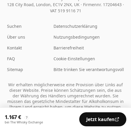
128 City Road, London, EC1V 2NX, UK ·
Firmennr. 17204643
·
VAT 519 9116 71
Suchen
Datenschutzerklärung
Über uns
Nutzungsbedingungen
Kontakt
Barrierefreiheit
FAQ
Cookie-Einstellungen
Sitemap
Bitte trinken Sie verantwortungsvoll
Wir erhalten möglicherweise eine Provision über Links auf
dieser Website. Preise können Schätzungen sein, die aus
der Währung des Händlers umgerechnet wurden. Sie
müssen das gesetzliche Mindestalter für Alkoholkonsum in
Ihrem Land erreicht haben, um diese Website zu nutzen.
1.167 €
?
Jetzt kaufen
bei The Whisky Exchange