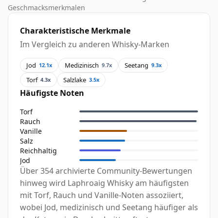
Geschmacksmerkmalen
Charakteristische Merkmale
Im Vergleich zu anderen Whisky-Marken
Jod
Medizinisch
Seetang
12.1x
9.7x
9.3x
Torf
Salzlake
4.3x
3.5x
Häufigste Noten
Torf
Rauch
Vanille
Salz
Reichhaltig
Jod
Über 354 archivierte Community-Bewertungen
hinweg wird Laphroaig Whisky am häufigsten
mit Torf, Rauch und Vanille-Noten assoziiert,
wobei Jod, medizinisch und Seetang häufiger als