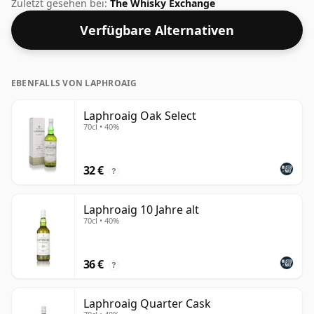
von 43 %, der perfekten Konzentration, um die Textur
Zuletzt gesehen bei:
The Whisky Exchange
und das Mundgefühl der Spirituose zu genießen.
Verfügbare Alternativen
EBENFALLS VON LAPHROAIG
Laphroaig Oak Select
70cl • 40%
32 €
?
Laphroaig 10 Jahre alt
70cl • 40%
36 €
?
Laphroaig Quarter Cask