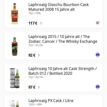
Laphroaig Glaschu Bourbon Cask
Matured 2008 15 Jahre alt
70cl • 50%
117 €
?
Laphroaig 2015 / 10 Jahre alt / The
Zodiac: Cancer / The Whisky Exchange
70cl • 62.3%
92 €
?
Laphroaig 10 Jahre alt Cask Strength /
Batch 012 / Bottled 2020
70cl • 60.1%
97 €
?
Laphroaig PX Cask / Litre
100cl • 48%