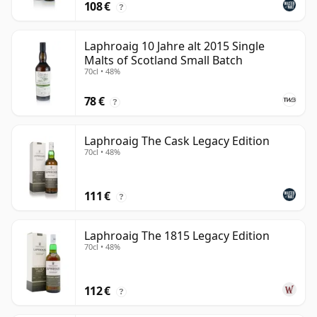
108 €
?
Laphroaig 10 Jahre alt 2015 Single
Malts of Scotland Small Batch
70cl • 48%
78 €
?
Laphroaig The Cask Legacy Edition
70cl • 48%
111 €
?
Laphroaig The 1815 Legacy Edition
70cl • 48%
112 €
?