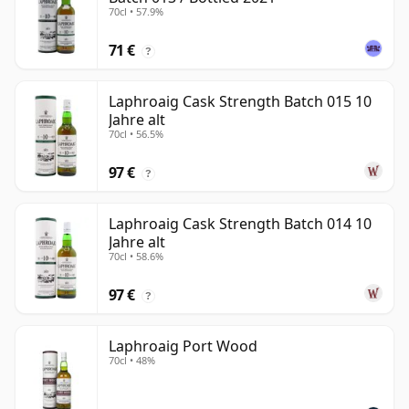
70cl • 57.9%
71 €
?
Laphroaig Cask Strength Batch 015 10
Jahre alt
70cl • 56.5%
97 €
?
Laphroaig Cask Strength Batch 014 10
Jahre alt
70cl • 58.6%
97 €
?
Laphroaig Port Wood
70cl • 48%