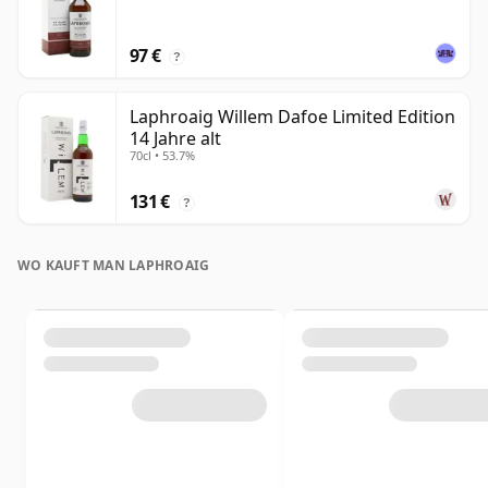
97 €
?
Laphroaig Willem Dafoe Limited Edition
14 Jahre alt
70cl • 53.7%
131 €
?
WO KAUFT MAN LAPHROAIG