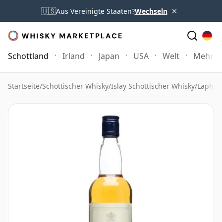
×
🇺🇸
Aus Vereinigte Staaten?
Wechseln
Schottland
Irland
Japan
USA
Welt
Mehr
Startseite
/
Schottischer Whisky
/
Islay Schottischer Whisky
/
Laphro