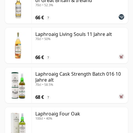
of Great Britain & Ireland
70cl • 52.3%
66 €
?
Laphroaig Living Souls 11 Jahre alt
70cl • 50%
66 €
?
Laphroaig Cask Strength Batch 016 10
Jahre alt
70cl • 58.5%
68 €
?
Laphroaig Four Oak
100cl • 40%