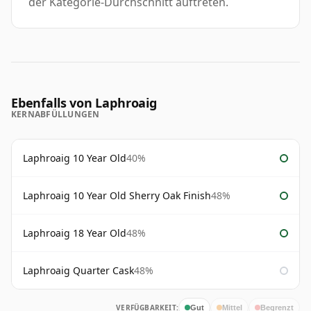
der Kategorie-Durchschnitt auftreten.
Ebenfalls von Laphroaig
KERNABFÜLLUNGEN
Laphroaig 10 Year Old
40%
Laphroaig 10 Year Old Sherry Oak Finish
48%
Laphroaig 18 Year Old
48%
Laphroaig Quarter Cask
48%
VERFÜGBARKEIT:
Gut
Mittel
Begrenzt