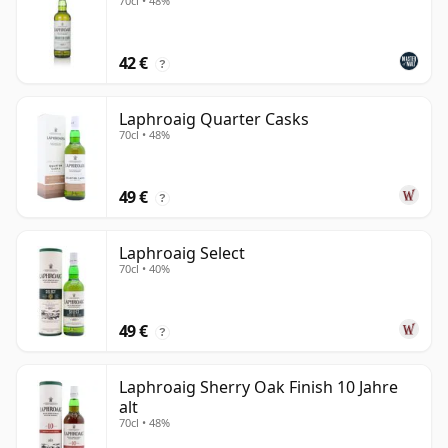
70cl • 48%
42 €
?
Laphroaig Quarter Casks
70cl • 48%
49 €
?
Laphroaig Select
70cl • 40%
49 €
?
Laphroaig Sherry Oak Finish 10 Jahre
alt
70cl • 48%