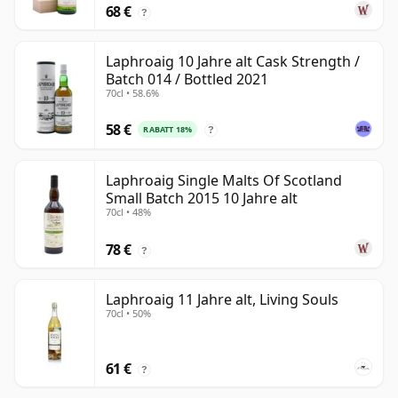
68 €
?
Laphroaig 10 Jahre alt Cask Strength /
Batch 014 / Bottled 2021
70cl • 58.6%
58 €
RABATT 18%
?
Laphroaig Single Malts Of Scotland
Small Batch 2015 10 Jahre alt
70cl • 48%
78 €
?
Laphroaig 11 Jahre alt, Living Souls
70cl • 50%
61 €
?