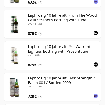
632 €
?
Laphroaig 10 Jahre alt, From The Wood
Cask Strength Bottling with Tube
70cl • 57.3%
875 €
?
Laphroaig 10 Jahre alt, Pre-Warrant
Eighties Bottling with Presentation
75cl • 40%
Tube
875 €
?
Laphroaig 10 Jahre alt Cask Strength /
Batch 001 / Bottled 2009
70cl • 57.8%
729 €
?