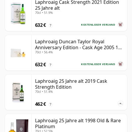
Laphroaig Cask Strength 2021 Edition
25 Jahre alt
70cl • 51.9%
632 €
KOSTENLOSER VERSAND
?
Laphroaig Duncan Taylor Royal
Anniversary Edition - Cask Age 2005 19
70cl • 56.4%
Jahre alt
632 €
KOSTENLOSER VERSAND
?
Laphroaig 25 Jahre alt 2019 Cask
Strength Edition
70cl • 51.4%
462 €
?
Laphroaig 25 Jahre alt 1998 Old & Rare
Platinum
70cl • 52.5%