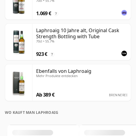
70cl • 55.7%
1.069 €
?
Laphroaig 10 Jahre alt, Original Cask
Strength Bottling with Tube
70cl • 55.7%
923 €
?
Ebenfalls von Laphroaig
Mehr Produkte entdecken
Ab 389 €
BRENNEREI
WO KAUFT MAN LAPHROAIG