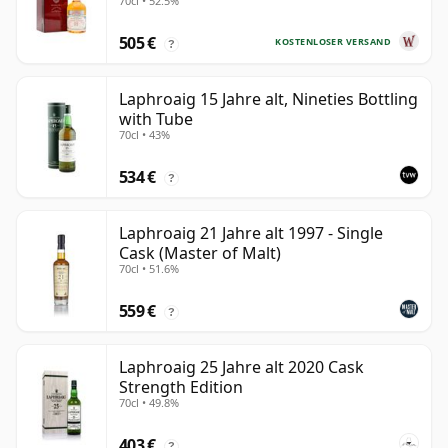
70cl • 52.5%
alt
505 €
KOSTENLOSER VERSAND
?
Laphroaig 15 Jahre alt, Nineties Bottling
with Tube
70cl • 43%
534 €
?
Laphroaig 21 Jahre alt 1997 - Single
Cask (Master of Malt)
70cl • 51.6%
559 €
?
Laphroaig 25 Jahre alt 2020 Cask
Strength Edition
70cl • 49.8%
403 €
?