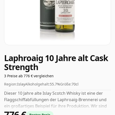
Laphroaig 10 Jahre alt Cask
Strength
3 Preise ab 776 € vergleichen
Region:
Islay
Alkoholgehalt:
55.7%
Größe:
70cl
Dieser 10 Jahre alte Islay Scotch Whisky ist eine der
Flaggschiffabfüllungen der Laphroaig-Brennerei und
ein großartiges Beispiel für ihre Produktion. Wir sind
776 €
große Fans von hochprozentigem Whisky, und diese
Bester Preis