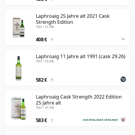
Laphroaig 25 Jahre alt 2021 Cask
Strength Edition
70cl • 51.9%
408 €
?
Laphroaig 11 Jahre alt 1991 (cask 29.26)
70cl • 55.6%
582 €
?
Laphroaig Cask Strength 2022 Edition
25 Jahre alt
70cl • 47.3%
583 €
KOSTENLOSER VERSAND
?