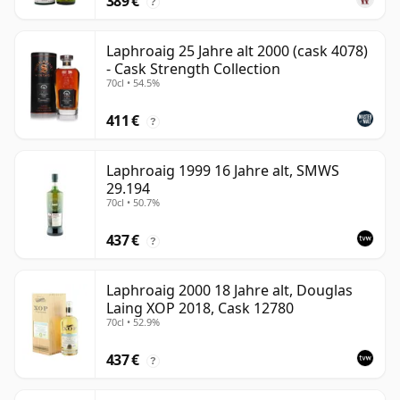
389 €
?
Laphroaig 25 Jahre alt 2000 (cask 4078)
- Cask Strength Collection
70cl • 54.5%
411 €
?
Laphroaig 1999 16 Jahre alt, SMWS
29.194
70cl • 50.7%
437 €
?
Laphroaig 2000 18 Jahre alt, Douglas
Laing XOP 2018, Cask 12780
70cl • 52.9%
437 €
?