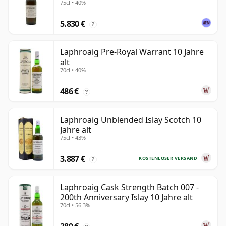
75cl • 40%
5.830 €
?
Laphroaig Pre-Royal Warrant 10 Jahre
alt
70cl • 40%
486 €
?
Laphroaig Unblended Islay Scotch 10
Jahre alt
75cl • 43%
3.887 €
KOSTENLOSER VERSAND
?
Laphroaig Cask Strength Batch 007 -
200th Anniversary Islay 10 Jahre alt
70cl • 56.3%