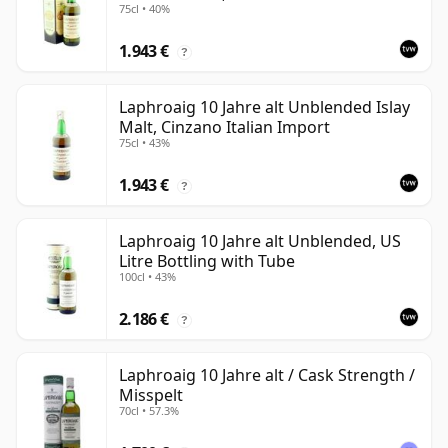
75cl • 40%
1.943 €
?
Laphroaig 10 Jahre alt Unblended Islay
Malt, Cinzano Italian Import
75cl • 43%
1.943 €
?
Laphroaig 10 Jahre alt Unblended, US
Litre Bottling with Tube
100cl • 43%
2.186 €
?
Laphroaig 10 Jahre alt / Cask Strength /
Misspelt
70cl • 57.3%