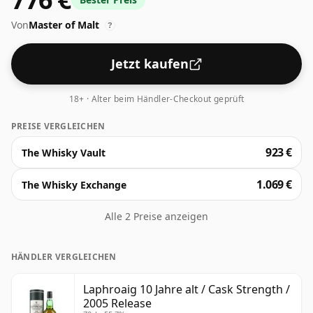
Abfüllung kommt auf ordentliche 55,7 %.
Von
Master of Malt
?
Jetzt kaufen
18+ · Alter beim Händler-Checkout geprüft
PREISE VERGLEICHEN
923 €
The Whisky Vault
1.069 €
The Whisky Exchange
Alle 2 Preise anzeigen
HÄNDLER VERGLEICHEN
Laphroaig 10 Jahre alt / Cask Strength /
2005 Release