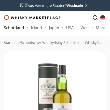
×
🇺🇸
Aus Vereinigte Staaten?
Wechseln
Schottland
Irland
Japan
USA
Welt
Mehr
Startseite
/
Schottischer Whisky
/
Islay Schottischer Whisky
/
Laphro