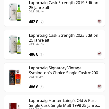
Laphroaig Cask Strength 2019 Edition
25 Jahre alt
70cl • 51.4%
462 €
?
Laphroaig Cask Strength 2023 Edition
25 Jahre alt
70cl • 47.3%
486 €
?
Laphroaig Signatory Vintage
Symington's Choice Single Cask # 2000
70cl • 54.5%
25 Jahre alt
486 €
?
Laphroaig Hunter Laing's Old & Rare
Single Cask Single Malt 1998 25 Jahre