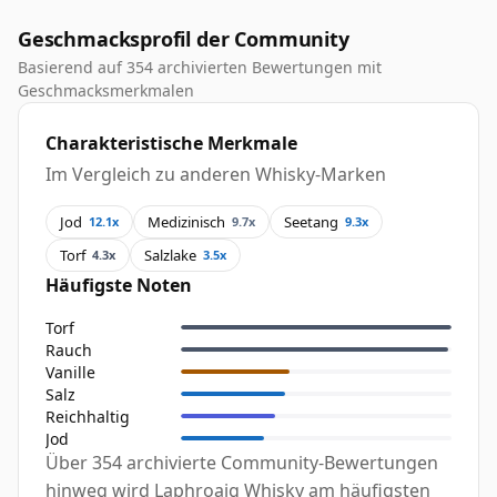
Geschmacksprofil der Community
Basierend auf 354 archivierten Bewertungen mit
Geschmacksmerkmalen
Charakteristische Merkmale
Im Vergleich zu anderen Whisky-Marken
Jod
Medizinisch
Seetang
12.1x
9.7x
9.3x
Torf
Salzlake
4.3x
3.5x
Häufigste Noten
Torf
Rauch
Vanille
Salz
Reichhaltig
Jod
Über 354 archivierte Community-Bewertungen
hinweg wird Laphroaig Whisky am häufigsten