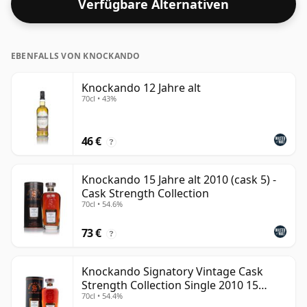
Verfügbare Alternativen
EBENFALLS VON KNOCKANDO
Knockando 12 Jahre alt
70cl • 43%
46 €
?
Knockando 15 Jahre alt 2010 (cask 5) -
Cask Strength Collection
70cl • 54.6%
73 €
?
Knockando Signatory Vintage Cask
Strength Collection Single 2010 15
70cl • 54.4%
Jahre alt