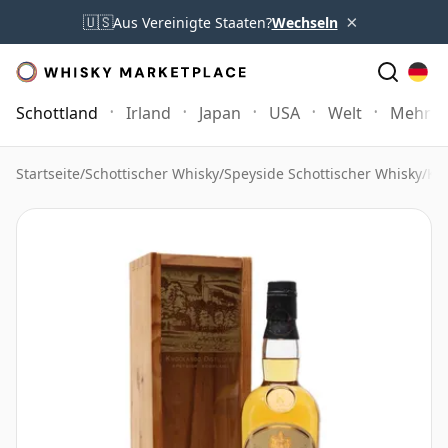
×
🇺🇸
Aus Vereinigte Staaten?
Wechseln
Schottland
Irland
Japan
USA
Welt
Mehr
Startseite
/
Schottischer Whisky
/
Speyside Schottischer Whisky
/
Kn