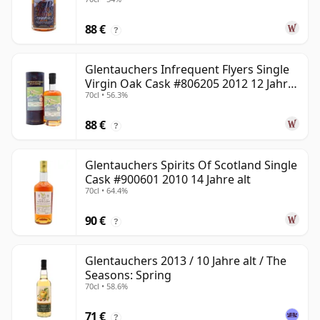
88 €
?
Glentauchers Infrequent Flyers Single
Virgin Oak Cask #806205 2012 12 Jahre
70cl • 56.3%
alt
88 €
?
Glentauchers Spirits Of Scotland Single
Cask #900601 2010 14 Jahre alt
70cl • 64.4%
90 €
?
Glentauchers 2013 / 10 Jahre alt / The
Seasons: Spring
70cl • 58.6%
71 €
?