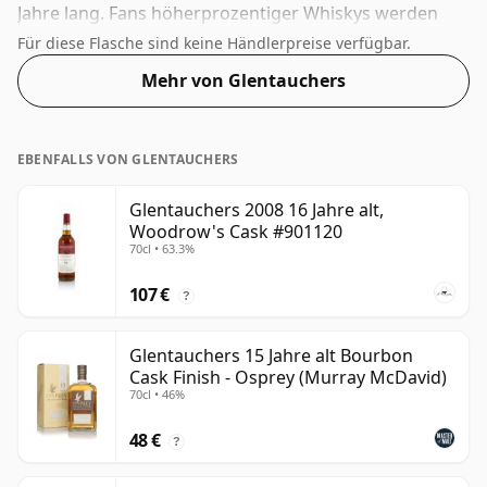
Jahre lang. Fans höherprozentiger Whiskys werden
von dieser Abfüllung mit einem Alkoholgehalt von 47,8
Für diese Flasche sind keine Händlerpreise verfügbar.
% nicht enttäuscht sein.
Mehr von Glentauchers
EBENFALLS VON GLENTAUCHERS
Glentauchers 2008 16 Jahre alt,
Woodrow's Cask #901120
70cl • 63.3%
107 €
?
Glentauchers 15 Jahre alt Bourbon
Cask Finish - Osprey (Murray McDavid)
70cl • 46%
48 €
?