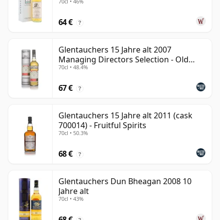
70cl • 46%
Jahre alt
64 €
?
Glentauchers 15 Jahre alt 2007
Managing Directors Selection - Old
70cl • 48.4%
Part
67 €
?
Glentauchers 15 Jahre alt 2011 (cask
700014) - Fruitful Spirits
70cl • 50.3%
68 €
?
Glentauchers Dun Bheagan 2008 10
Jahre alt
70cl • 43%
68 €
?