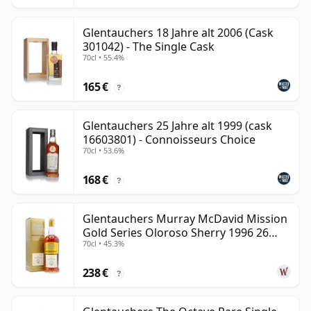
Glentauchers 18 Jahre alt 2006 (Cask
301042) - The Single Cask
70cl • 55.4%
165 €
?
Glentauchers 25 Jahre alt 1999 (cask
16603801) - Connoisseurs Choice
70cl • 53.6%
168 €
?
Glentauchers Murray McDavid Mission
Gold Series Oloroso Sherry 1996 26
70cl • 45.3%
Jahre alt
238 €
?