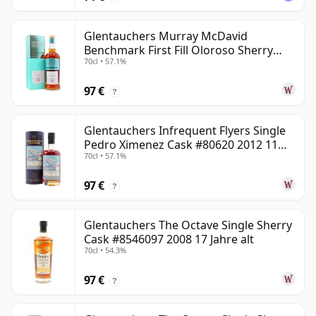
Glentauchers Murray McDavid
Benchmark First Fill Oloroso Sherry
70cl • 57.1%
2008 14 Jahre alt
97 €
?
Glentauchers Infrequent Flyers Single
Pedro Ximenez Cask #80620 2012 11
70cl • 57.1%
Jahre alt
97 €
?
Glentauchers The Octave Single Sherry
Cask #8546097 2008 17 Jahre alt
70cl • 54.3%
97 €
?