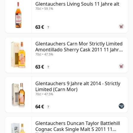
Glentauchers Living Souls 11 Jahre alt
70cl • 59.1%
63 €
?
Glentauchers Carn Mor Strictly Limited
Amontillado Sherry Cask 2011 11 Jahre
70cl • 47.5%
alt
63 €
?
Glentauchers 9 Jahre alt 2014 - Strictly
Limited (Carn Mor)
70cl • 47.5%
64 €
?
Glentauchers Duncan Taylor Battlehill
Cognac Cask Single Malt S 2011 11