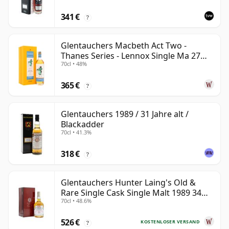
341 €
?
Glentauchers Macbeth Act Two -
Thanes Series - Lennox Single Ma 27
70cl • 48%
Jahre alt
365 €
?
Glentauchers 1989 / 31 Jahre alt /
Blackadder
70cl • 41.3%
318 €
?
Glentauchers Hunter Laing's Old &
Rare Single Cask Single Malt 1989 34
70cl • 48.6%
Jahre alt
526 €
KOSTENLOSER VERSAND
?