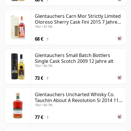
Glentauchers Carn Mor Strictly Limited
Oloroso Sherry Cask Fini 2015 7 Jahre
70cl • 47.5%
alt
68 €
?
Glentauchers Small Batch Bottlers
Single Cask Scotch 2009 12 Jahre alt
70cl • 60.7%
73 €
?
Glentauchers Uncharted Whisky Co.
Tauchin About A Revolution Si 2014 11
70cl • 60.7%
Jahre alt
77 €
?