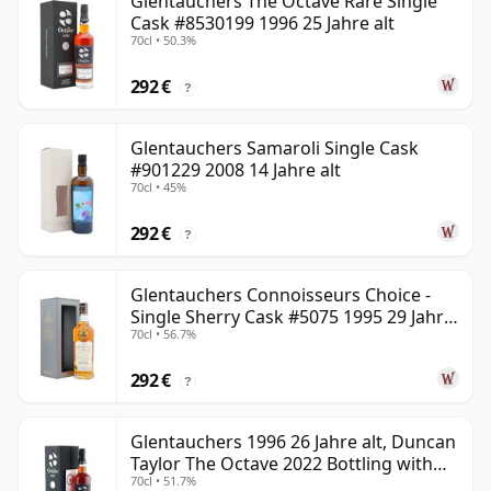
Glentauchers The Octave Rare Single
Cask #8530199 1996 25 Jahre alt
70cl • 50.3%
292 €
?
Glentauchers Samaroli Single Cask
#901229 2008 14 Jahre alt
70cl • 45%
292 €
?
Glentauchers Connoisseurs Choice -
Single Sherry Cask #5075 1995 29 Jahre
70cl • 56.7%
alt
292 €
?
Glentauchers 1996 26 Jahre alt, Duncan
Taylor The Octave 2022 Bottling with
70cl • 51.7%
Box - Cask 8537479