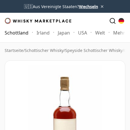
×
🇺🇸
Aus Vereinigte Staaten?
Wechseln
Schottland
Irland
Japan
USA
Welt
Mehr
Startseite
/
Schottischer Whisky
/
Speyside Schottischer Whisky
/
Gl