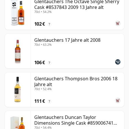
Glentauchers The Octave Single Sherry
Cask #8537843 2009 13 Jahre alt
70cl • 54.2%
102 €
?
Glentauchers 17 Jahre alt 2008
70cl • 63.2%
106 €
?
Glentauchers Thompson Bros 2006 18
Jahre alt
70cl • 52.4%
111 €
?
Glentauchers Duncan Taylor
Dimensions Single Cask #859006741
70cl • 54.4%
2008 12 Jahre alt