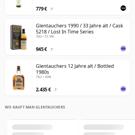
779 €
?
Glentauchers 1990 / 33 Jahre alt / Cask
5218 / Lost In Time Series
70cl • 51.9%
945 €
?
Glentauchers 12 Jahre alt / Bottled
1980s
75cl • 43%
2.435 €
?
WO KAUFT MAN GLENTAUCHERS