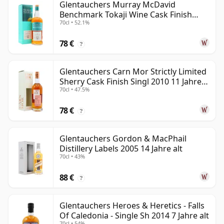
Glentauchers Murray McDavid
Benchmark Tokaji Wine Cask Finish
70cl • 52.1%
2010 14 Jahre alt
78 €
?
Glentauchers Carn Mor Strictly Limited
Sherry Cask Finish Singl 2010 11 Jahre
70cl • 47.5%
alt
78 €
?
Glentauchers Gordon & MacPhail
Distillery Labels 2005 14 Jahre alt
70cl • 43%
88 €
?
Glentauchers Heroes & Heretics - Falls
Of Caledonia - Single Sh 2014 7 Jahre alt
70cl • 54%