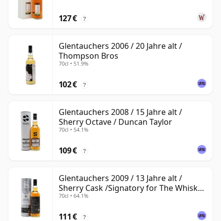
127 €
?
Glentauchers 2006 / 20 Jahre alt /
Thompson Bros
70cl • 51.9%
102 €
?
Glentauchers 2008 / 15 Jahre alt /
Sherry Octave / Duncan Taylor
70cl • 54.1%
109 €
?
Glentauchers 2009 / 13 Jahre alt /
Sherry Cask /Signatory for The Whisky
70cl • 64.1%
Exchange
111 €
?