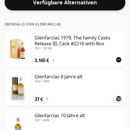
Verfügbare Alternativen
Tropfen Wasser genießen.
EBENFALLS VON GLENFARCLAS
Glenfarclas 1979, The Family Casks
Release III, Cask #2216 with Box
70cl • 50.6%
3.165 €
?
Glenfarclas 8 Jahre alt
70cl • 40%
37 €
?
Glenfarclas 10 Jahre alt
70cl • 40%