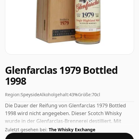
Glenfarclas 1979 Bottled
1998
Region:
Speyside
Alkoholgehalt:
43%
Größe:
70cl
Die Dauer der Reifung von Glenfarclas 1979 Bottled
1998 wird nicht angegeben. Dieser Scotch Whisky
wurde in der Glenfarclas-Brennerei destilliert. Mit
einem Volumen von 43 % Vol. wird dieser Whisky in
Zuletzt gesehen bei:
The Whisky Exchange
optimaler Trinkstärke abgefüllt. Pur oder mit einem