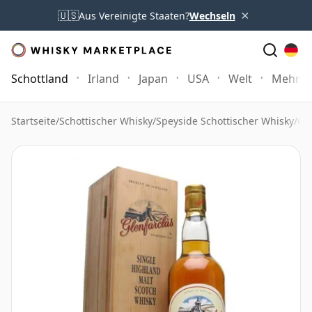
×
🇺🇸
Aus Vereinigte Staaten?
Wechseln
Schottland
Irland
Japan
USA
Welt
Mehr
Startseite
/
Schottischer Whisky
/
Speyside Schottischer Whisky
/
Gl