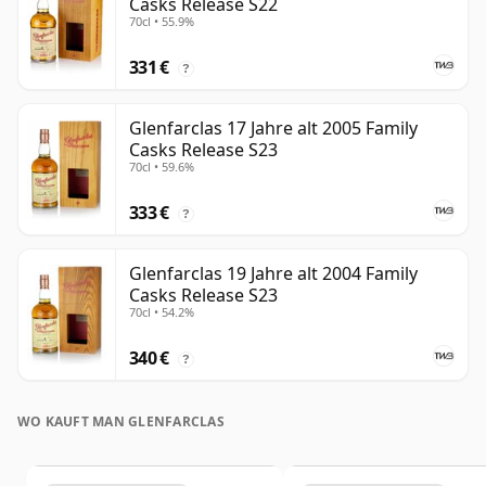
Casks Release S22
70cl • 55.9%
331 €
?
Glenfarclas 17 Jahre alt 2005 Family
Casks Release S23
70cl • 59.6%
333 €
?
Glenfarclas 19 Jahre alt 2004 Family
Casks Release S23
70cl • 54.2%
340 €
?
WO KAUFT MAN GLENFARCLAS