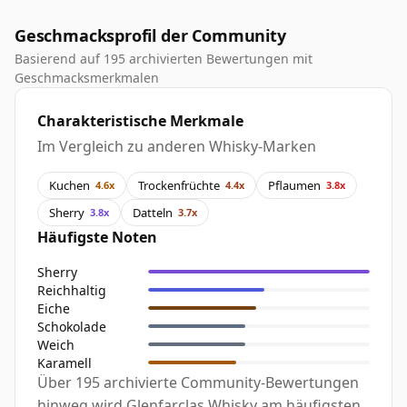
Geschmacksprofil der Community
Basierend auf 195 archivierten Bewertungen mit
Geschmacksmerkmalen
Charakteristische Merkmale
Im Vergleich zu anderen Whisky-Marken
Kuchen
Trockenfrüchte
Pflaumen
4.6x
4.4x
3.8x
Sherry
Datteln
3.8x
3.7x
Häufigste Noten
Sherry
Reichhaltig
Eiche
Schokolade
Weich
Karamell
Über 195 archivierte Community-Bewertungen
hinweg wird Glenfarclas Whisky am häufigsten