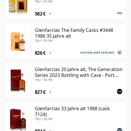
70cl • 55.4%
582 €
?
Glenfarclas The Family Casks #3448
1986 35 Jahre alt
70cl • 50.5%
826 €
KOSTENLOSER VERSAND
?
Glenfarclas 20 Jahre alt, The Generation
Series 2023 Bottling with Case - Port
70cl • 50.5%
Pipe #1355
827 €
?
Glenfarclas 33 Jahre alt 1988 (cask
7124)
70cl • 56.9%