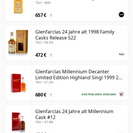
75cl • 46%
657 €
?
Glenfarclas 24 Jahre alt 1998 Family
Casks Release S22
70cl • 54.2%
472 €
?
Glenfarclas Millennium Decanter
Limited Edition Highland Singl 1999 25
70cl • 51.2%
Jahre alt
680 €
KOSTENLOSER VERSAND
?
Glenfarclas 24 Jahre alt Millennium
Cask #12
70cl • 47.4%