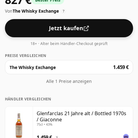
Pur oder mit einem Tropfen Wasser genießen.
Von
The Whisky Exchange
?
Jetzt kaufen
18+ · Alter beim Händler-Checkout geprüft
PREISE VERGLEICHEN
1.459 €
The Whisky Exchange
Alle 1 Preise anzeigen
HÄNDLER VERGLEICHEN
Glenfarclas 21 Jahre alt / Bottled 1970s
/ Giaconne
75cl • 43%
1.459 €
?