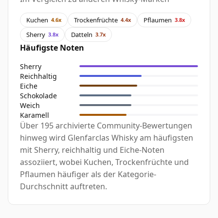
Kuchen
Trockenfrüchte
Pflaumen
4.6x
4.4x
3.8x
Sherry
Datteln
3.8x
3.7x
Häufigste Noten
Sherry
Reichhaltig
Eiche
Schokolade
Weich
Karamell
Über 195 archivierte Community-Bewertungen
hinweg wird Glenfarclas Whisky am häufigsten
mit Sherry, reichhaltig und Eiche-Noten
assoziiert, wobei Kuchen, Trockenfrüchte und
Pflaumen häufiger als der Kategorie-
Durchschnitt auftreten.