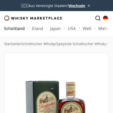
×
🇺🇸
Aus Vereinigte Staaten?
Wechseln
Schottland
Irland
Japan
USA
Welt
Mehr
Startseite
/
Schottischer Whisky
/
Speyside Schottischer Whisky
/
Gl