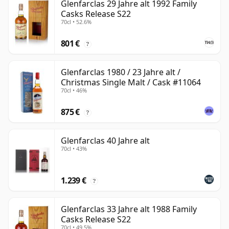
Glenfarclas 29 Jahre alt 1992 Family
Casks Release S22
70cl • 52.6%
801 €
?
Glenfarclas 1980 / 23 Jahre alt /
Christmas Single Malt / Cask #11064
70cl • 46%
875 €
?
Glenfarclas 40 Jahre alt
70cl • 43%
1.239 €
?
Glenfarclas 33 Jahre alt 1988 Family
Casks Release S22
70cl • 49.5%