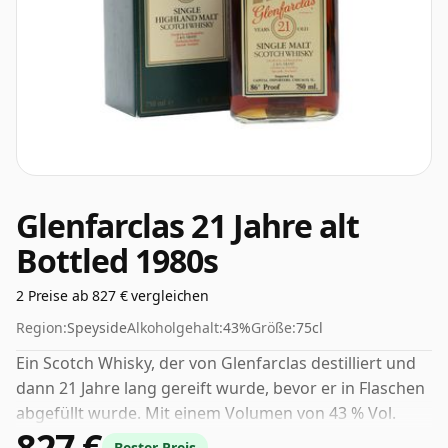
Glenfarclas 21 Jahre alt
Bottled 1980s
2 Preise ab 827 € vergleichen
Region:
Speyside
Alkoholgehalt:
43%
Größe:
75cl
Ein Scotch Whisky, der von Glenfarclas destilliert und
dann 21 Jahre lang gereift wurde, bevor er in Flaschen
abgefüllt wurde. Mit einem Volumen von 43 % Vol.
827 €
wird dieser Whisky in optimaler Trinkstärke abgefüllt.
Bester Preis