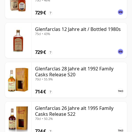
75cl • 46%
729 €
?
Glenfarclas 12 Jahre alt / Bottled 1980s
75cl • 43%
729 €
?
Glenfarclas 28 Jahre alt 1992 Family
Casks Release S20
70cl • 55.9%
714 €
?
Glenfarclas 26 Jahre alt 1995 Family
Casks Release S22
70cl • 50.2%
724 €
?