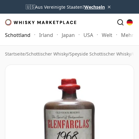
×
🇺🇸
Aus Vereinigte Staaten?
Wechseln
Schottland
Irland
Japan
USA
Welt
Mehr
Startseite
/
Schottischer Whisky
/
Speyside Schottischer Whisky
/
Gl