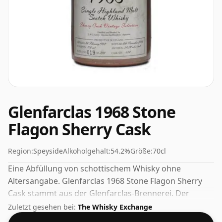
Glenfarclas 1968 Stone
Flagon Sherry Cask
Region:
Speyside
Alkoholgehalt:
54.2%
Größe:
70cl
Eine Abfüllung von schottischem Whisky ohne
Altersangabe. Glenfarclas 1968 Stone Flagon Sherry
Cask stammt aus der Glenfarclas-Brennerei. Der
Alkoholgehalt dieses Whiskys beträgt erfreuliche 54,2
Zuletzt gesehen bei:
The Whisky Exchange
%.