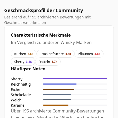
Geschmacksprofil der Community
Basierend auf 195 archivierten Bewertungen mit
Geschmacksmerkmalen
Charakteristische Merkmale
Im Vergleich zu anderen Whisky-Marken
Kuchen
Trockenfrüchte
Pflaumen
4.6x
4.4x
3.8x
Sherry
Datteln
3.8x
3.7x
Häufigste Noten
Sherry
Reichhaltig
Eiche
Schokolade
Weich
Karamell
Über 195 archivierte Community-Bewertungen
hinweg wird Glenfarclas Whisky am häufigsten