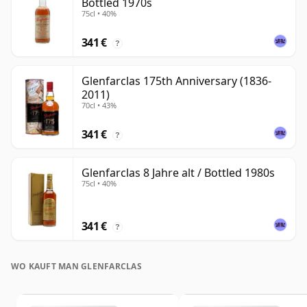
Bottled 1970s
75cl • 40%
341 €
?
Glenfarclas 175th Anniversary (1836-
2011)
70cl • 43%
341 €
?
Glenfarclas 8 Jahre alt / Bottled 1980s
75cl • 40%
341 €
?
WO KAUFT MAN GLENFARCLAS