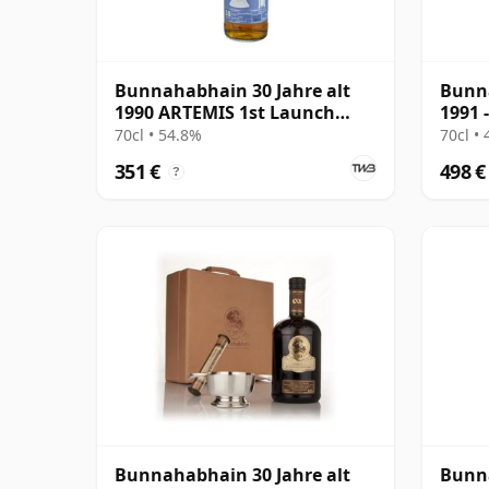
Bunnahabhain 30 Jahre alt
Bunna
1990 ARTEMIS 1st Launch
1991 
Edition
McDa
70cl • 54.8%
70cl •
351 €
498 €
?
Bunnahabhain 30 Jahre alt
Bunna