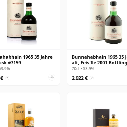
habhain 1965 35 Jahre
Bunnahabhain 1965 35 J
Cask #7159
alt, Feis Ile 2001 Bottlin
Presentation Tube - Cas
 53.9%
70cl • 53.9%
#7159
 €
2.922 €
?
?