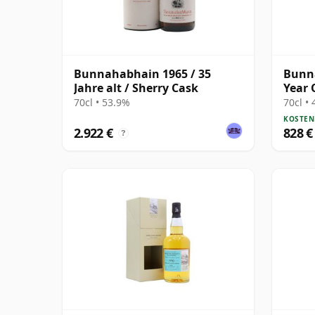
Bunnahabhain 1965 / 35
Bunn
Jahre alt / Sherry Cask
Year 
Parti
70cl • 53.9%
70cl •
KOSTEN
2.922 €
828 €
?