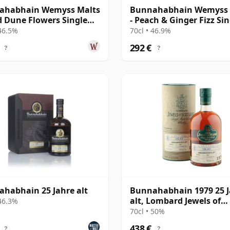
ahabhain Wemyss Malts
Bunnahabhain Wemyss 
d Dune Flowers Single
- Peach & Ginger Fizz Sin
1990 28 Jahre alt
Cask 1990 28 Jahre alt
 46.5%
70cl • 46.9%
292 €
?
?
habhain 25 Jahre alt
Bunnahabhain 1979 25 J
alt, Lombard Jewels of
 46.3%
Scotland 2004 Bottling 
70cl • 50%
Tube
438 €
?
?