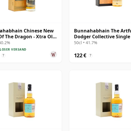
ahabhain Chinese New
Bunnahabhain The Artf
Of The Dragon - Xtra Old
Dodger Collective Single
cul 1988 35 Jahre alt
#3445 1995 25 Jahre alt
 40.2%
50cl • 41.7%
LOSER VERSAND
122 €
?
?