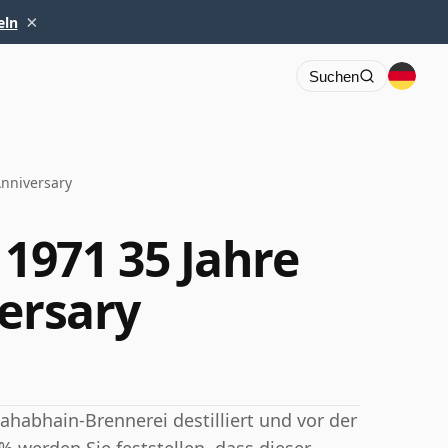
×
eln
Suchen
Anniversary
1971 35 Jahre
versary
habhain-Brennerei destilliert und vor der