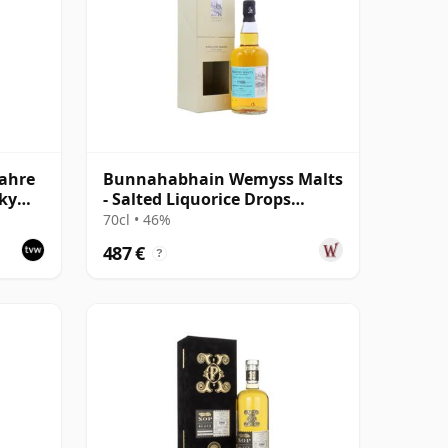
ahre
Bunnahabhain Wemyss Malts
sky
- Salted Liquorice Drops
Single Cask 1988 30 Jahre alt
70cl • 46%
487 €
?