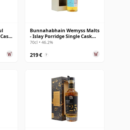
ul
Bunnahabhain Wemyss Malts
 Cask
- Islay Porridge Single Cask
1990 28 Jahre alt
70cl • 46.2%
219 €
?