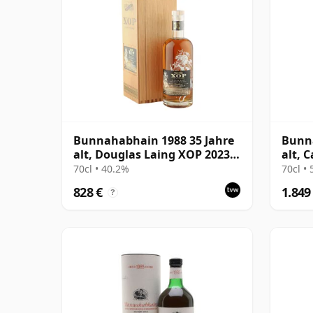
Bunnahabhain 1988 35 Jahre
Bunna
alt, Douglas Laing XOP 2023,
alt, 
Cask 18148 - The Year of the
70cl • 40.2%
70cl •
Dragon
828 €
1.849
?