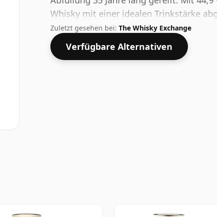
Abfüllung 35 Jahre lang gereift. Mit 44,9
Whisky mit einer idealen Trinkstärke abge
Flaschengröße von 70 cl.
Zuletzt gesehen bei:
The Whisky Exchange
Verfügbare Alternativen