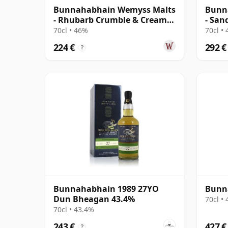
Bunnahabhain Wemyss Malts
Bunn
- Rhubarb Crumble & Cream
- San
Single Cask 1990 28 Jahre alt
Cask 
70cl • 46%
70cl •
224 €
292 €
?
Bunnahabhain 1989 27YO
Bunna
Dun Bheagan 43.4%
70cl •
70cl • 43.4%
243 €
427 €
?