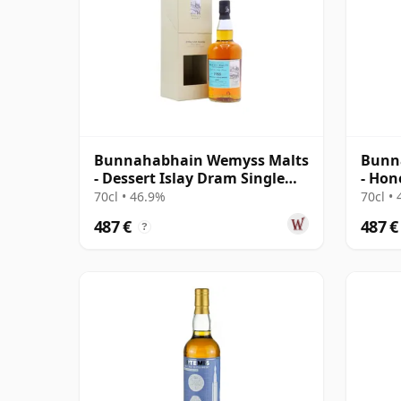
Bunnahabhain Wemyss Malts
Bunn
- Dessert Islay Dram Single
- Hon
Cask 1988 30 Jahre alt
1988 
70cl • 46.9%
70cl •
487 €
487 €
?