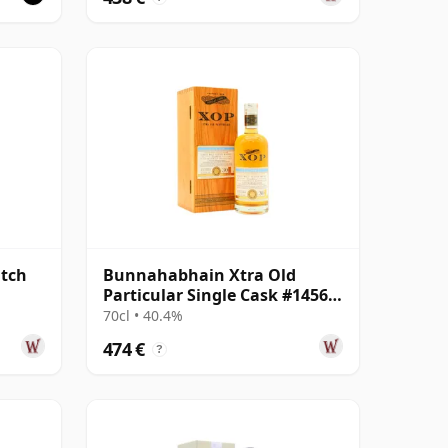
tch
Bunnahabhain Xtra Old
Particular Single Cask #14565
1990 30 Jahre alt
70cl • 40.4%
474 €
?