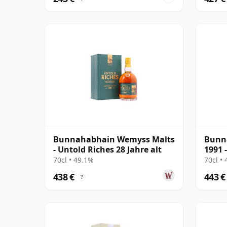
Bunnahabhain Wemyss Malts
Bunna
- Untold Riches 28 Jahre alt
1991 
(Hunt
70cl • 49.1%
70cl •
438 €
443 €
?