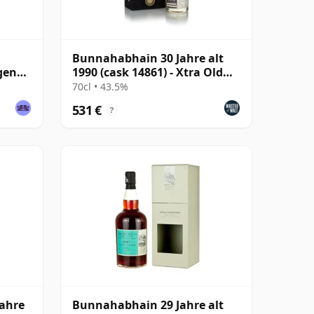
Bunnahabhain 30 Jahre alt
Agency
1990 (cask 14861) - Xtra Old
Particular The B
70cl • 43.5%
531 €
?
ahre
Bunnahabhain 29 Jahre alt