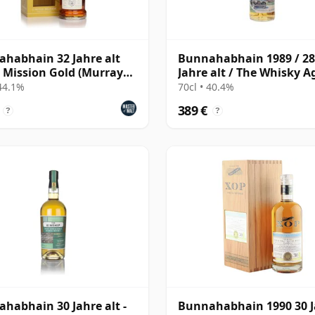
habhain 32 Jahre alt
Bunnahabhain 1989 / 28
- Mission Gold (Murray
Jahre alt / The Whisky 
vid)
for TWE
 44.1%
70cl • 40.4%
389 €
?
?
habhain 30 Jahre alt -
Bunnahabhain 1990 30 J