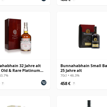
habhain 32 Jahre alt
Bunnahabhain Small Ba
- Old & Rare Platinum
25 Jahre alt
er Laing)
 43.7%
70cl • 46.3%
458 €
?
?