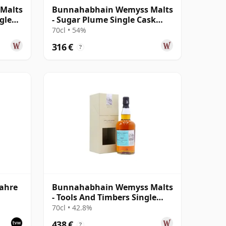
Malts
Bunnahabhain Wemyss Malts
gle
- Sugar Plume Single Cask
1997 25 Jahre alt
70cl • 54%
316 €
?
ahre
Bunnahabhain Wemyss Malts
- Tools And Timbers Single
with
Cask 1987 31 Jahre alt
70cl • 42.8%
438 €
?