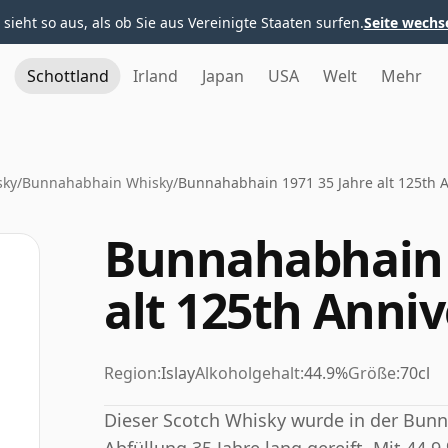
 sieht so aus, als ob Sie aus Vereinigte Staaten surfen.
Seite wechs
Schottland
Irland
Japan
USA
Welt
Mehr
sky
/
Bunnahabhain Whisky
/
Bunnahabhain 1971 35 Jahre alt 125th 
Bunnahabhain 
alt 125th Anni
Region:
Islay
Alkoholgehalt:
44.9%
Größe:
70cl
Dieser Scotch Whisky wurde in der Bunna