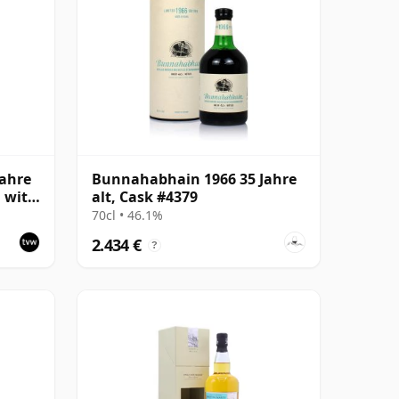
ahre
Bunnahabhain 1966 35 Jahre
g with
alt, Cask #4379
k
70cl • 46.1%
2.434 €
?