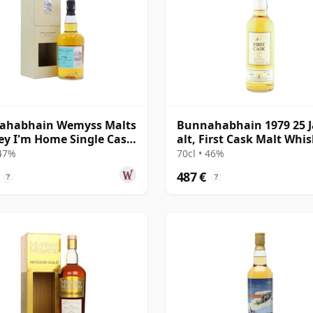
ahabhain Wemyss Malts
Bunnahabhain 1979 25 J
ey I'm Home Single Cask
alt, First Cask Malt Whi
30 Jahre alt
Circle, Cask 11889
 47%
70cl • 46%
487 €
?
?