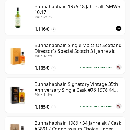
Bunnahabhain 1975 18 Jahre alt, SMWS
10.17
70cl • 59.5%
1.116 €
?
Bunnahabhain Single Malts Of Scotland
Director's Special Scotch 31 Jahre alt
70cl • 42.5%
1.165 €
KOSTENLOSER VERSAND
?
Bunnahabhain Signatory Vintage 35th
Anniversary Single Cask #76 1978 44
70cl • 41.5%
Jahre alt
1.165 €
KOSTENLOSER VERSAND
?
Bunnahabhain 1989 / 34 Jahre alt / Cask
#5891 / Connoisseurs Choice Upper