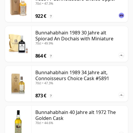
70cl • 47.3%
922 €
?
Bunnahabhain 1989 30 Jahre alt
Spiorad An Dochais with Miniature
70cl • 49.9%
864 €
?
Bunnahabhain 1989 34 Jahre alt,
Connoisseurs Choice Cask #5891
70cl • 47.3%
873 €
?
Bunnahabhain 40 Jahre alt 1972 The
Golden Cask
70cl • 44.6%