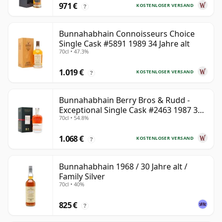
971 €
KOSTENLOSER VERSAND
?
Bunnahabhain Connoisseurs Choice
Single Cask #5891 1989 34 Jahre alt
70cl • 47.3%
1.019 €
KOSTENLOSER VERSAND
?
Bunnahabhain Berry Bros & Rudd -
Exceptional Single Cask #2463 1987 31
70cl • 54.8%
Jahre alt
1.068 €
KOSTENLOSER VERSAND
?
Bunnahabhain 1968 / 30 Jahre alt /
Family Silver
70cl • 40%
825 €
?