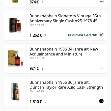
874 €
?
Bunnahabhain Signatory Vintage 35th
Anniversary Single Cask #25 1978 45
70cl • 42.6%
Jahre alt
1.262 €
KOSTENLOSER VERSAND
?
Bunnahabhain 1986 34 Jahre alt New
Acquaintance and Miniature
70cl • 41.5%
921 €
?
Bunnahabhain 1966 36 Jahre alt,
Duncan Taylor Rare Auld Cask Strength
70cl • 40.7%
1.310 €
?