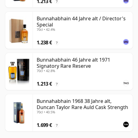
1.213 €
?
Bunnahabhain 44 Jahre alt / Director's
Special
70cl • 42.4%
1.238 €
?
Bunnahabhain 46 Jahre alt 1971
Signatory Rare Reserve
70cl • 42.8%
1.213 €
?
Bunnahabhain 1968 38 Jahre alt,
Duncan Taylor Rare Auld Cask Strength
70cl • 40.5%
1.699 €
?