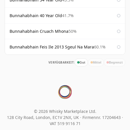
Bunnahabhain 40 Year Old
41.7%
Bunnahabhain Cruach Mhona
50%
Bunnahabhain Feis Ile 2013 Sgeul Na Mara
60.1%
VERFÜGBARKEIT:
Gut
Mittel
Begrenzt
© 2026 Whisky Marketplace Ltd.
128 City Road, London, EC1V 2NX, UK ·
Firmennr. 17204643
·
VAT 519 9116 71