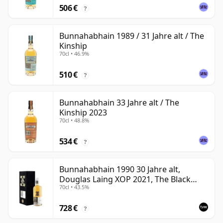
506 €
?
Bunnahabhain 1989 / 31 Jahre alt / The
Kinship
70cl • 46.9%
510 €
?
Bunnahabhain 33 Jahre alt / The
Kinship 2023
70cl • 48.8%
534 €
?
Bunnahabhain 1990 30 Jahre alt,
Douglas Laing XOP 2021, The Black
70cl • 43.5%
Series
728 €
?