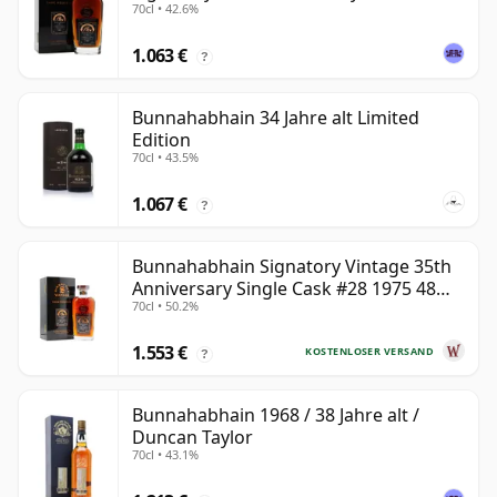
70cl • 42.6%
1.063 €
?
Bunnahabhain 34 Jahre alt Limited
Edition
70cl • 43.5%
1.067 €
?
Bunnahabhain Signatory Vintage 35th
Anniversary Single Cask #28 1975 48
70cl • 50.2%
Jahre alt
1.553 €
KOSTENLOSER VERSAND
?
Bunnahabhain 1968 / 38 Jahre alt /
Duncan Taylor
70cl • 43.1%