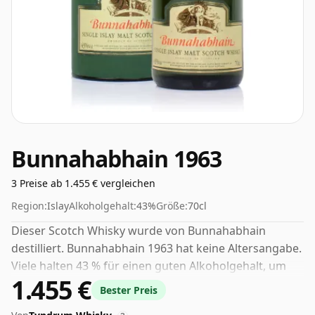
Bunnahabhain 1963
3 Preise ab 1.455 € vergleichen
Region:
Islay
Alkoholgehalt:
43%
Größe:
70cl
Dieser Scotch Whisky wurde von Bunnahabhain
destilliert. Bunnahabhain 1963 hat keine Altersangabe.
Viele halten 43 % für einen guten Alkoholgehalt, um
1.455 €
das „Mundgefühl“ und den vollen Geschmack von
Bester Preis
Whisky zu erleben.