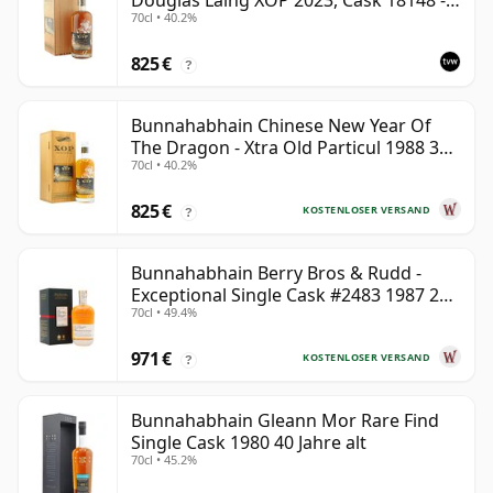
Douglas Laing XOP 2023, Cask 18148 -
70cl • 40.2%
The Year of the Dragon
825 €
?
Bunnahabhain Chinese New Year Of
The Dragon - Xtra Old Particul 1988 35
70cl • 40.2%
Jahre alt
825 €
KOSTENLOSER VERSAND
?
Bunnahabhain Berry Bros & Rudd -
Exceptional Single Cask #2483 1987 28
70cl • 49.4%
Jahre alt
971 €
KOSTENLOSER VERSAND
?
Bunnahabhain Gleann Mor Rare Find
Single Cask 1980 40 Jahre alt
70cl • 45.2%