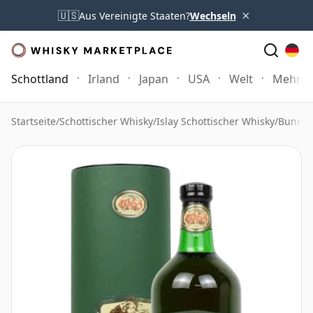
×
🇺🇸
Aus Vereinigte Staaten?
Wechseln
Schottland
Irland
Japan
USA
Welt
Mehr
Startseite
/
Schottischer Whisky
/
Islay Schottischer Whisky
/
Bunnah