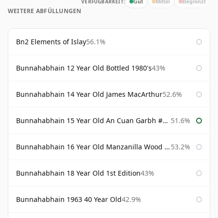
VERFÜGBARKEIT:
Gut
Mittel
Begrenzt
WEITERE ABFÜLLUNGEN
Bn2 Elements of Islay
56.1%
Bunnahabhain 12 Year Old Bottled 1980's
43%
Bunnahabhain 14 Year Old James MacArthur
52.6%
Bunnahabhain 15 Year Old An Cuan Garbh #1 Westering Home Collection
51.6%
Bunnahabhain 16 Year Old Manzanilla Wood Finish
53.2%
Bunnahabhain 18 Year Old 1st Edition
43%
Bunnahabhain 1963 40 Year Old
42.9%