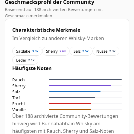
Geschmacksprofil der Community
Basierend auf 188 archivierten Bewertungen mit
Geschmacksmerkmalen
Charakteristische Merkmale
Im Vergleich zu anderen Whisky-Marken
Salzlake
Sherry
Salz
Nüsse
3.0x
2.6x
2.5x
2.3x
Leder
2.1x
Häufigste Noten
Rauch
Sherry
Salz
Torf
Frucht
Vanille
Über 188 archivierte Community-Bewertungen
hinweg wird Bunnahabhain Whisky am
häufigsten mit Rauch, Sherry und Salz-Noten