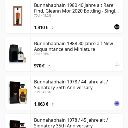
Bunnahabhain 1980 40 Jahre alt Rare
Find, Gleann Mor 2020 Bottling - Single
70cl • 45.2%
Cask
1.310 €
?
Bunnahabhain 1988 30 Jahre alt New
Acquaintance and Miniature
70cl • 45%
970 €
?
Bunnahabhain 1978 / 44 Jahre alt /
Signatory 35th Anniversary
70cl • 41.5%
1.063 €
?
Bunnahabhain 1978 / 45 Jahre alt /
Signatory 35th Anniversary