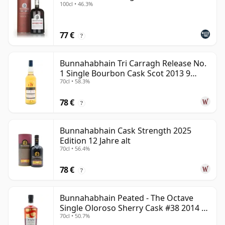
100cl • 46.3%
77 €
?
Bunnahabhain Tri Carragh Release No.
1 Single Bourbon Cask Scot 2013 9
70cl • 58.3%
Jahre alt
78 €
?
Bunnahabhain Cask Strength 2025
Edition 12 Jahre alt
70cl • 56.4%
78 €
?
Bunnahabhain Peated - The Octave
Single Oloroso Sherry Cask #38 2014 9
70cl • 50.7%
Jahre alt