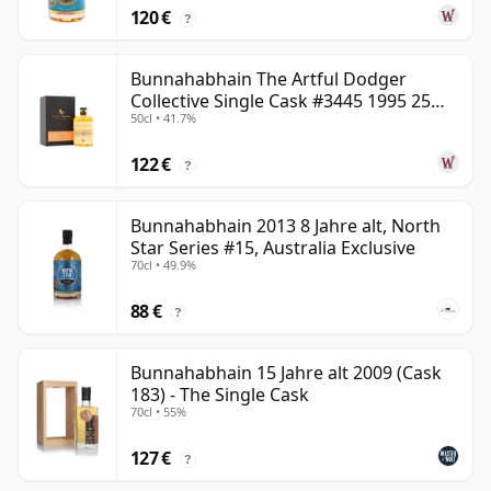
120 €
?
Bunnahabhain The Artful Dodger
Collective Single Cask #3445 1995 25
50cl • 41.7%
Jahre alt
122 €
?
Bunnahabhain 2013 8 Jahre alt, North
Star Series #15, Australia Exclusive
70cl • 49.9%
88 €
?
Bunnahabhain 15 Jahre alt 2009 (Cask
183) - The Single Cask
70cl • 55%
127 €
?