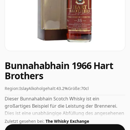
Bunnahabhain 1966 Hart
Brothers
Region:
Islay
Alkoholgehalt:
43.2%
Größe:
70cl
Dieser Bunnahabhain Scotch Whisky ist ein
großartiges Beispiel für die Leistung der Brennerei.
Dies ist eine unabhängige Abfüllung des angesehenen
Whiskyunternehmens Hart Brothers. Viele halten 43,2
Zuletzt gesehen bei:
The Whisky Exchange
% für einen guten Alkoholgehalt, um das