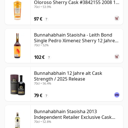
Oloroso Sherry Cask #3842155 2008 15
70cl • 53.9%
Jahre alt
97 €
?
Bunnahabhain Staoisha - Leith Bond
Single Pedro Ximenez Sherry 12 Jahre
70cl • 52%
alt
102 €
?
Bunnahabhain 12 Jahre alt Cask
Strength / 2025 Release
70cl • 56.4%
79 €
?
Bunnahabhain Staoisha 2013
Independent Retailer Exclusive Cask
70cl • 52.8%
#10519