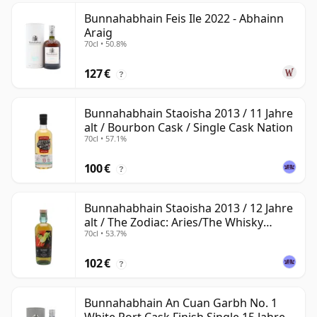
Bunnahabhain Feis Ile 2022 - Abhainn
Araig
70cl • 50.8%
127 €
?
Bunnahabhain Staoisha 2013 / 11 Jahre
alt / Bourbon Cask / Single Cask Nation
70cl • 57.1%
100 €
?
Bunnahabhain Staoisha 2013 / 12 Jahre
alt / The Zodiac: Aries/The Whisky
70cl • 53.7%
Exchange
102 €
?
Bunnahabhain An Cuan Garbh No. 1