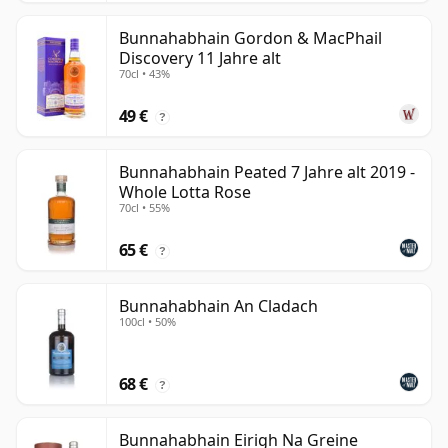
Bunnahabhain Gordon & MacPhail
Discovery 11 Jahre alt
70cl • 43%
49 €
?
Bunnahabhain Peated 7 Jahre alt 2019 -
Whole Lotta Rose
70cl • 55%
65 €
?
Bunnahabhain An Cladach
100cl • 50%
68 €
?
Bunnahabhain Eirigh Na Greine