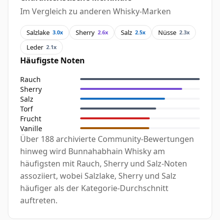
Im Vergleich zu anderen Whisky-Marken
Salzlake
Sherry
Salz
Nüsse
3.0x
2.6x
2.5x
2.3x
Leder
2.1x
Häufigste Noten
Rauch
Sherry
Salz
Torf
Frucht
Vanille
Über 188 archivierte Community-Bewertungen
hinweg wird Bunnahabhain Whisky am
häufigsten mit Rauch, Sherry und Salz-Noten
assoziiert, wobei Salzlake, Sherry und Salz
häufiger als der Kategorie-Durchschnitt
auftreten.