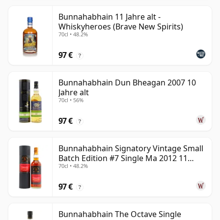
Bunnahabhain 11 Jahre alt -
Whiskyheroes (Brave New Spirits)
70cl • 48.2%
97 €
?
Bunnahabhain Dun Bheagan 2007 10
Jahre alt
70cl • 56%
97 €
?
Bunnahabhain Signatory Vintage Small
Batch Edition #7 Single Ma 2012 11
70cl • 48.2%
Jahre alt
97 €
?
Bunnahabhain The Octave Single