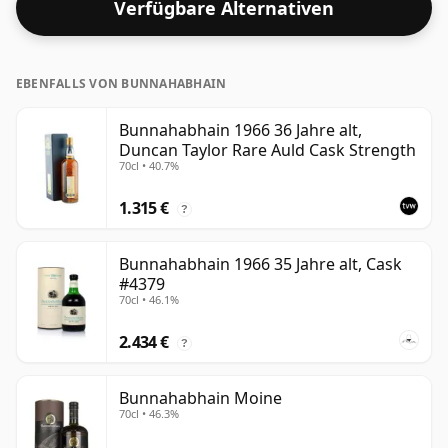
Verfügbare Alternativen
„Mundgefühl“ und den vollen Geschmack von Whisky
zu erleben.
EBENFALLS VON BUNNAHABHAIN
Bunnahabhain 1966 36 Jahre alt,
Duncan Taylor Rare Auld Cask Strength
70cl • 40.7%
1.315 €
?
Bunnahabhain 1966 35 Jahre alt, Cask
#4379
70cl • 46.1%
2.434 €
?
Bunnahabhain Moine
70cl • 46.3%