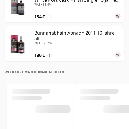
White Port Cask Finish Single 15 Jahre
70cl • 51.6%
alt
134 €
?
Bunnahabhain Aonadh 2011 10 Jahre
alt
70cl • 56.2%
136 €
?
WO KAUFT MAN BUNNAHABHAIN