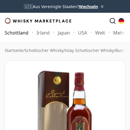
×
🇺🇸
Aus Vereinigte Staaten?
Wechseln
Schottland
Irland
Japan
USA
Welt
Mehr
Startseite
/
Schottischer Whisky
/
Islay Schottischer Whisky
/
Bunnah