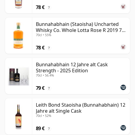
78 €
?
Bunnahabhain (Staoisha) Uncharted
Whisky Co. Whole Lotta Rose R 2019 7
70cl • 55%
Jahre alt
78 €
?
Bunnahabhain 12 Jahre alt Cask
Strength - 2025 Edition
70cl • 56.4%
79 €
?
Leith Bond Staoisha (Bunnahabhain) 12
Jahre alt Single Cask
70cl • 52%
89 €
?