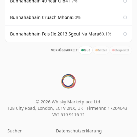
Bunnahabhain 40 Year Old
41.7%
Bunnahabhain Cruach Mhona
50%
Bunnahabhain Feis Ile 2013 Sgeul Na Mara
60.1%
VERFÜGBARKEIT:
Gut
Mittel
Begrenzt
© 2026 Whisky Marketplace Ltd.
128 City Road, London, EC1V 2NX, UK ·
Firmennr. 17204643
·
VAT 519 9116 71
Suchen
Datenschutzerklärung