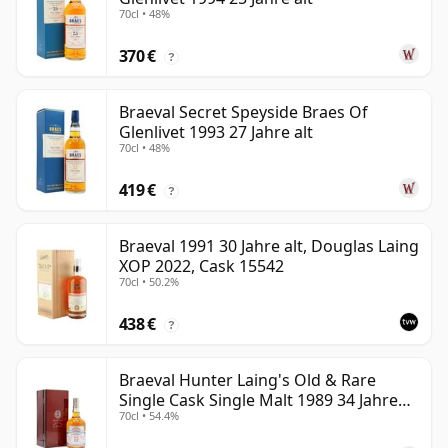
70cl • 48%
370 €
?
Braeval Secret Speyside Braes Of
Glenlivet 1993 27 Jahre alt
70cl • 48%
419 €
?
Braeval 1991 30 Jahre alt, Douglas Laing
XOP 2022, Cask 15542
70cl • 50.2%
438 €
?
Braeval Hunter Laing's Old & Rare
Single Cask Single Malt 1989 34 Jahre
70cl • 54.4%
alt