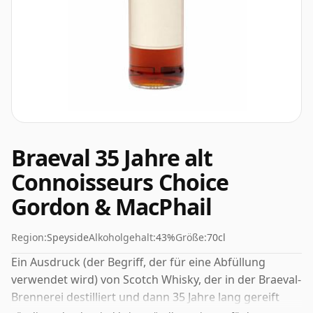
Braeval 35 Jahre alt
Connoisseurs Choice
Gordon & MacPhail
Region:
Speyside
Alkoholgehalt:
43%
Größe:
70cl
Ein Ausdruck (der Begriff, der für eine Abfüllung
verwendet wird) von Scotch Whisky, der in der Braeval-
Brennerei destilliert und dann 35 Jahre lang gereift