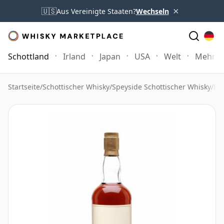
×
🇺🇸
Aus Vereinigte Staaten?
Wechseln
Schottland
Irland
Japan
USA
Welt
Mehr
Startseite
/
Schottischer Whisky
/
Speyside Schottischer Whisky
/
Br