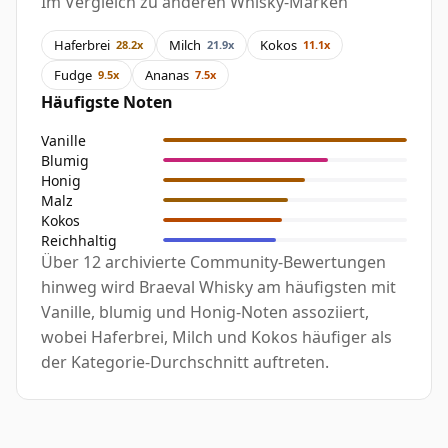
Im Vergleich zu anderen Whisky-Marken
Haferbrei
Milch
Kokos
28.2x
21.9x
11.1x
Fudge
Ananas
9.5x
7.5x
Häufigste Noten
Vanille
Blumig
Honig
Malz
Kokos
Reichhaltig
Über 12 archivierte Community-Bewertungen
hinweg wird Braeval Whisky am häufigsten mit
Vanille, blumig und Honig-Noten assoziiert,
wobei Haferbrei, Milch und Kokos häufiger als
der Kategorie-Durchschnitt auftreten.