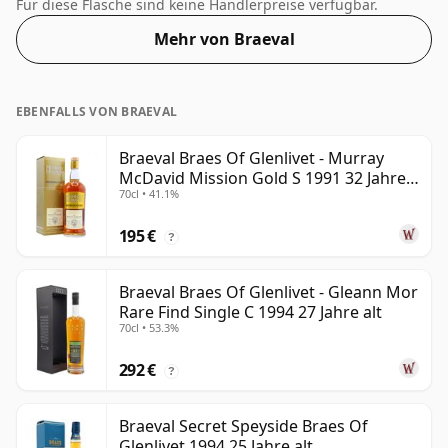
wird. Abgefüllt mit der immer beliebter werdenden
Für diese Flasche sind keine Händlerpreise verfügbar.
Stärke von 43 %, was einem respektablen
Mehr von Braeval
Alkoholgehalt entspricht.
EBENFALLS VON BRAEVAL
Braeval Braes Of Glenlivet - Murray
McDavid Mission Gold S 1991 32 Jahre
70cl • 41.1%
alt
195 €
?
Braeval Braes Of Glenlivet - Gleann Mor
Rare Find Single C 1994 27 Jahre alt
70cl • 53.3%
292 €
?
Braeval Secret Speyside Braes Of
Glenlivet 1994 25 Jahre alt