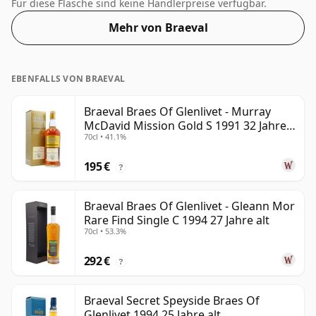
Braeval-Brennerei destilliert. Die etwas kleinere
Für diese Flasche sind keine Händlerpreise verfügbar.
Flasche als normal, nämlich 50 cl, spiegelt sich im Preis
Mehr von Braeval
wider.
EBENFALLS VON BRAEVAL
Braeval Braes Of Glenlivet - Murray
McDavid Mission Gold S 1991 32 Jahre
70cl • 41.1%
alt
195 €
?
Braeval Braes Of Glenlivet - Gleann Mor
Rare Find Single C 1994 27 Jahre alt
70cl • 53.3%
292 €
?
Braeval Secret Speyside Braes Of
Glenlivet 1994 25 Jahre alt