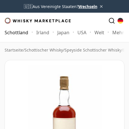
×
🇺🇸
Aus Vereinigte Staaten?
Wechseln
Schottland
Irland
Japan
USA
Welt
Mehr
Startseite
/
Schottischer Whisky
/
Speyside Schottischer Whisky
/
Br