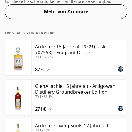
auf satte 50 %.
Für diese Flasche sind keine Händlerpreise verfügbar.
Mehr von Ardmore
EBENFALLS VON ARDMORE
Ardmore 15 Jahre alt 2009 (cask
707558) - Fragrant Drops
70cl • 58.6%
87 €
?
GlenAllachie 15 Jahre alt - Ardgowan
Distillery Groundbreaker Edition
70cl • 56.4%
271 €
?
Ardmore Living Souls 12 Jahre alt
70cl • 46%