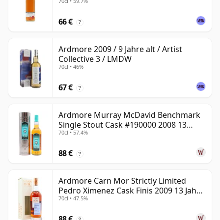
70cl • 59.7%
66 €
?
Ardmore 2009 / 9 Jahre alt / Artist
Collective 3 / LMDW
70cl • 46%
67 €
?
Ardmore Murray McDavid Benchmark
Single Stout Cask #190000 2008 13
70cl • 57.4%
Jahre alt
88 €
?
Ardmore Carn Mor Strictly Limited
Pedro Ximenez Cask Finis 2009 13 Jahre
70cl • 47.5%
alt
88 €
?