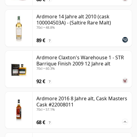
Ardmore 14 Jahre alt 2010 (cask
100004503A) - (Saltire Rare Malt)
70cl • 48.8%
89 €
?
Ardmore Claxton's Warehouse 1 - STR
Barrique Finish 2009 12 Jahre alt
70cl • 60.3%
92 €
?
Ardmore 2016 8 Jahre alt, Cask Masters
Cask #22008011
70cl • 57.1%
68 €
?