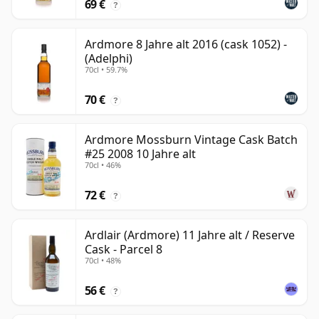
69 €
?
Ardmore 8 Jahre alt 2016 (cask 1052) -
(Adelphi)
70cl • 59.7%
70 €
?
Ardmore Mossburn Vintage Cask Batch
#25 2008 10 Jahre alt
70cl • 46%
72 €
?
Ardlair (Ardmore) 11 Jahre alt / Reserve
Cask - Parcel 8
70cl • 48%
56 €
?