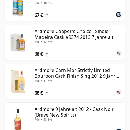
70cl • 48.4%
67 €
?
Ardmore Cooper's Choice - Single
Madeira Cask #9374 2013 7 Jahre alt
70cl • 52.5%
68 €
?
Ardmore Carn Mor Strictly Limited
Bourbon Cask Finish Sing 2012 9 Jahre
70cl • 47.5%
alt
68 €
?
Ardmore 9 Jahre alt 2012 - Cask Noir
(Brave New Spirits)
70cl • 58.5%