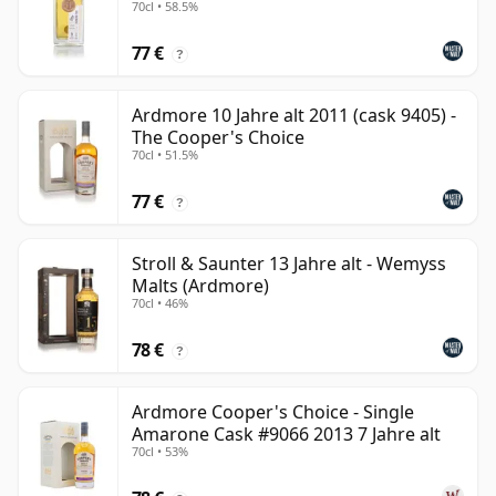
70cl • 58.5%
77 €
?
Ardmore 10 Jahre alt 2011 (cask 9405) -
The Cooper's Choice
70cl • 51.5%
77 €
?
Stroll & Saunter 13 Jahre alt - Wemyss
Malts (Ardmore)
70cl • 46%
78 €
?
Ardmore Cooper's Choice - Single
Amarone Cask #9066 2013 7 Jahre alt
70cl • 53%