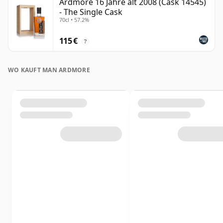
Ardmore 16 Jahre alt 2008 (Cask 14545)
- The Single Cask
70cl • 57.2%
115 €
?
WO KAUFT MAN ARDMORE