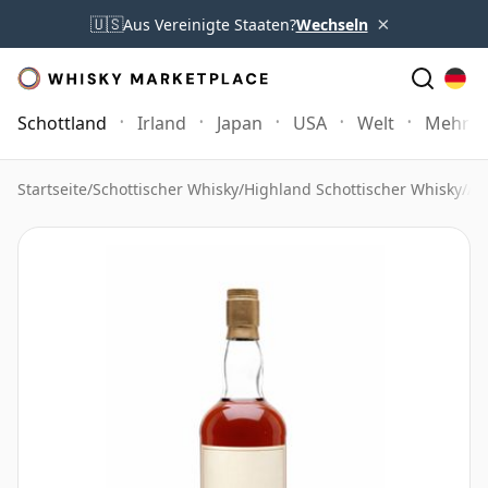
×
🇺🇸
Aus Vereinigte Staaten?
Wechseln
Schottland
Irland
Japan
USA
Welt
Mehr
Startseite
/
Schottischer Whisky
/
Highland Schottischer Whisky
/
Ar