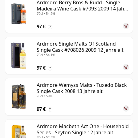
Ardmore Berry Bros & Rudd - Single
Madeira Wine Cask #7093 2009 14 Jahre
70cl • 54.2%
alt
97 €
?
Ardmore Single Malts Of Scotland
Single Cask #708026 2009 12 Jahre alt
70cl • 54.1%
97 €
?
Ardmore Wemyss Malts - Tuxedo Black
Single Cask 2008 13 Jahre alt
70cl • 59%
97 €
?
Ardmore Macbeth Act One - Household
Series - Seyton Single 12 Jahre alt
70cl • 52.5%