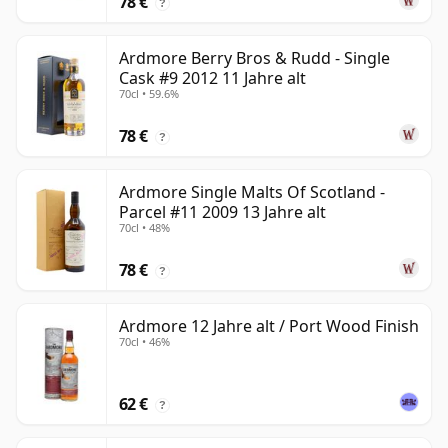
78 €
?
Ardmore Berry Bros & Rudd - Single
Cask #9 2012 11 Jahre alt
70cl • 59.6%
78 €
?
Ardmore Single Malts Of Scotland -
Parcel #11 2009 13 Jahre alt
70cl • 48%
78 €
?
Ardmore 12 Jahre alt / Port Wood Finish
70cl • 46%
62 €
?