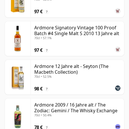
97 €
?
Ardmore Signatory Vintage 100 Proof
Batch #4 Single Malt S 2010 13 Jahre alt
70cl • 57.1%
97 €
?
Ardmore 12 Jahre alt - Seyton (The
Macbeth Collection)
70cl • 52.5%
98 €
?
Ardmore 2009 / 16 Jahre alt / The
Zodiac: Gemini / The Whisky Exchange
70cl • 50.4%
78 €
?