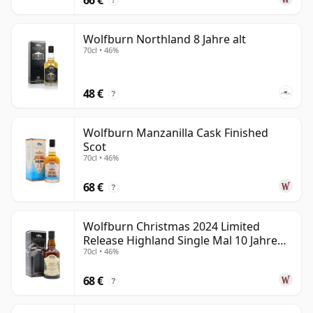
?
Wolfburn Northland 8 Jahre alt
70cl • 46%
48 €
?
Wolfburn Manzanilla Cask Finished
Scot
70cl • 46%
68 €
?
Wolfburn Christmas 2024 Limited
Release Highland Single Mal 10 Jahre
70cl • 46%
alt
68 €
?