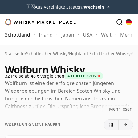
×
🇺🇸
Aus Vereinigte Staaten?
Wechseln
Schottland
Irland
Japan
USA
Welt
Mehr
Startseite
/
Schottischer Whisky
/
Highland Schottischer Whisky
/
Wo
Wolfburn Whisky
32 Preise ab 48 € vergleichen
AKTUELLE PREISE
Wolfburn ist eine der erfolgreichsten jüngeren
Wiederbelebungen im Bereich Scotch Whisky und
bringt einen historischen Namen aus Thurso in
Caithness zurück. Die ursprüngliche Brennerei wurde
Mehr lesen
1821 gegründet und verschwand später wieder, doch
die moderne Produktion wurde 2013 an einem neuen
WOLFBURN ONLINE KAUFEN
Standort nahe der ursprünglichen Quelle wieder
aufgenommen und stellte die Whisky-Herstellung