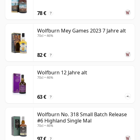
78 €
?
Wolfburn Mey Games 2023 7 Jahre alt
70cl • 46%
82 €
?
Wolfburn 12 Jahre alt
70cl • 46%
63 €
?
Wolfburn No. 318 Small Batch Release
#6 Highland Single Mal
70cl • 46%
97 €
?