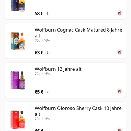
Betriebsteam hervor, anstatt Iain Kerr als aktuellen
Brennereimanager zu präsentieren, daher lässt sie
58 €
?
sich besser als moderne Brennerei beschreiben, die
von einem eng verbundenen Team geprägt wird als
Wolfburn Cognac Cask Matured 8 Jahre
von einer einzelnen namentlich genannten
alt
Persönlichkeit.
70cl • 46%
63 €
?
Wolfburn 12 Jahre alt
70cl • 46%
65 €
?
Wolfburn Oloroso Sherry Cask 10 Jahre
alt
70cl • 46%
66 €